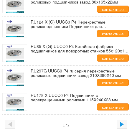
роликовых подшипников завод 80x165x22мм
контактные
данные
RU124 X (G) UUCC0 P4 Перекрестные
роликоподшипники Подшипники для
робототехники Китайский производитель
контактные
перекрестных роликоподшипников для
манипуляторов
данные
RU85 X (G) UUCC0 P4 Китайская фабрика
подшипников для поворотных станков 55x120x15
мм
контактные
данные
RU297G UUCC0 P4 ru серия перекрестные
роликовые подшипники завод 210X380X40 мм
контактные
данные
RU178 X UUCC0 P4 Подшипники с
перекрещенными роликами 115X240X28 мм
Роботы используют подшипники
контактные
данные
1 / 2