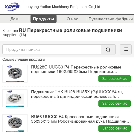
Luoyang Yadian Machinery Equipment Co.,Ltd
Дом
Продукты
О нас
Путешествие фабрики
>>
RU Перекрестные роликовые подшипники
Качество
supplier.
(16)
Самые лучшие продукты
RU228G UUCC0 P4 Перекрестные роликовые
подшипники 160X295X35мм Подшипники
используются в роботах
Запрос сейчас
Подшипник THK RU28 RU85X (G)UUCC0P4 ru,
перекрестный цилиндрический роликовый
подшипник 55x120x15 мм
Запрос сейчас
RU66 UUCC0 P4 Кроссованные подшипники
35x95x15 мм Роботизированная рука Подшипники
для использования
Запрос сейчас