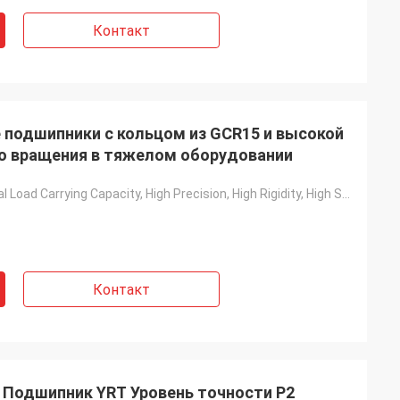
Контакт
 подшипники с кольцом из GCR15 и высокой
о вращения в тяжелом оборудовании
Axial And Radial Load Carrying Capacity, High Precision, High Rigidity, High Stiffness
Контакт
 Подшипник YRT Уровень точности P2