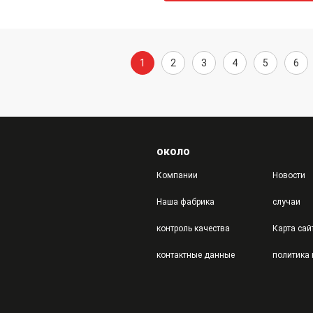
1
2
3
4
5
6
около
Компании
Новости
Наша фабрика
случаи
контроль качества
Карта сай
контактные данные