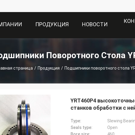
КОН
ОМПАНИИ
ПРОДУКЦИЯ
НОВОСТИ
одшипники Поворотного Стола Y
лавная страница
/
Продукция
/
Подшипники поворотного стола Y
YRT460P4 высокоточны
станков обработки с не
Type:
Slewing Beari
Seals type:
Open
Bore size:
460