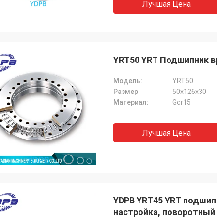
Лучшая Цена
YRT50 YRT Подшипник в
Модель:
YRT50
Размер:
50х126х30
Материал:
Gcr15
Лучшая Цена
YDPB YRT45 YRT подшипники поворотного стола, заводская
настройка, поворотный