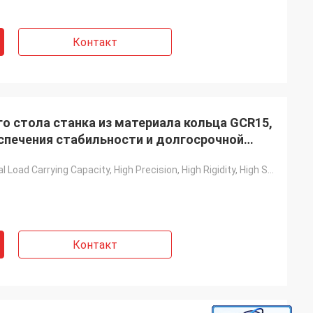
Контакт
о стола станка из материала кольца GCR15,
спечения стабильности и долгосрочной
Axial And Radial Load Carrying Capacity, High Precision, High Rigidity, High Stiffness
Контакт