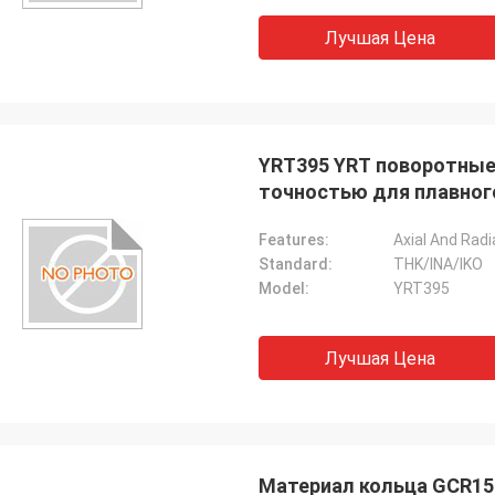
Лучшая Цена
YRT395 YRT поворотные
точностью для плавног
Features:
Standard:
THK/INA/IKO
Model:
YRT395
Холли.
, Алиса: Всё собрано и работает
Лучшая Цена
оев. Большое спасибо.
Материал кольца GCR15