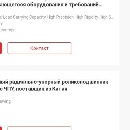
ающегося оборудования и требований
ния
Axial And Radial Load Carrying Capacity, High Precision, High Rigidity, High Stiffness
mm
Bearings
Контакт
ный радиально-упорный роликоподшипник
с ЧПУ, поставщик из Китая
ewing