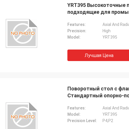
YRT395 Высокоточные 
подходящие для промыш
Features:
Precision:
High
Model:
YRT395
Лучшая Цена
Поворотный стол с фла
Стандартный опорно-по
текстильном оборудова
Features:
Model:
YRT395
Precision Level:
P4,P2