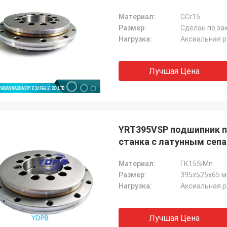
Материал:
GCr15
Размер:
Сделан по за
Нагрузка:
Аксиальная р
Лучшая Цена
YRT395VSP подшипник п
станка с латунным сепа
Материал:
ГК15SiMn
Размер:
395х525х65 
Нагрузка:
Аксиальная р
Лучшая Цена