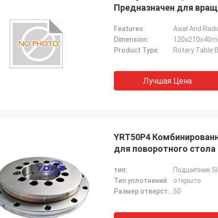
Предназначен для вращ
точного позиционирова
Features:
Dimension:
120x210x40
Product Type:
Rotary Table 
Лучшая Цена
YRT50P4 Комбинирован
для поворотного стола 
тип:
Подшипник Sl
Тип уплотнений:
открыто
Размер отверстия:
50