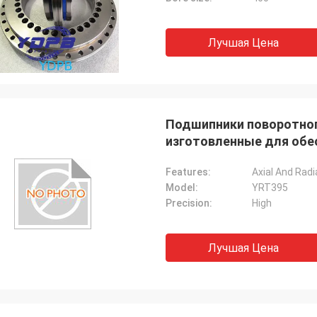
Лучшая Цена
Подшипники поворотног
изготовленные для обе
надежности
Features:
Model:
YRT395
Precision:
High
Лучшая Цена