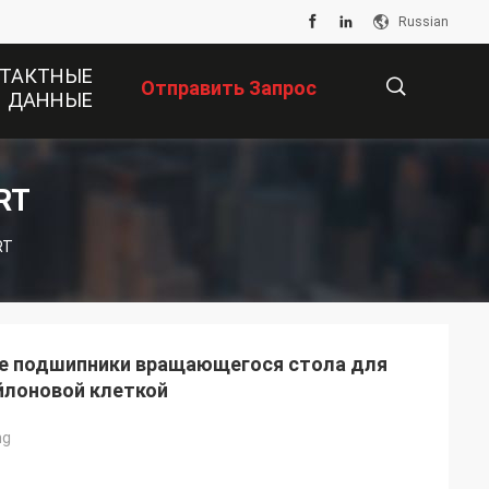
Russian
ТАКТНЫЕ
Отправить Запрос
ДАННЫЕ
描
RT
RT
述
е подшипники вращающегося стола для
йлоновой клеткой
ng