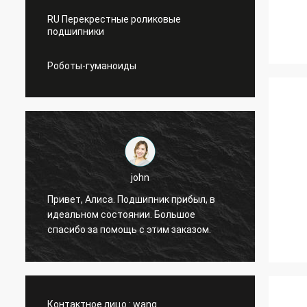
RU Перекрестные роликовые
подшипники
Роботы-гуманоиды
john
я
Привет, Алиса. Подшипник прибыл, в
Привет
идеальном состоянии. Большое
без сб
спасибо за помощь с этим заказом.
Контактное лицо :
wang