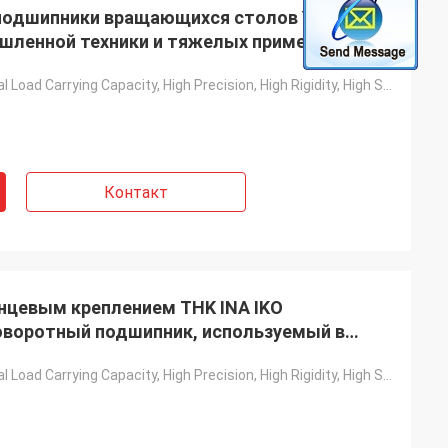
подшипники вращающихся столов YRT,
ленной техники и тяжелых применений
Axial And Radial Load Carrying Capacity, High Precision, High Rigidity, High Stiffness
Контакт
нцевым креплением THK INA IKO
воротный подшипник, используемый в
нии и полиграфическом оборудовании
Axial And Radial Load Carrying Capacity, High Precision, High Rigidity, High Stiffness