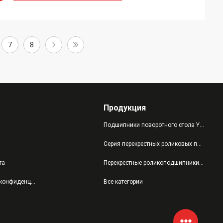
7
8
Продукция
Подшипники поворотного стола YRT
Серия перекрестных роликовых подшипников INA XU/XSU/SX/RU
та
Перекрестные роликоподшипники серии INA RB/RE/RA/XV
политика конфиденциальности
Все категории