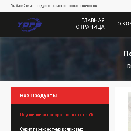
Выбирайте из продуктов самого высокого качества
ГЛАВНАЯ
О К
СТРАНИЦА
П
Г
Все Продукты
Подшипники поворотного стола YRT
Серия перекрестных роликовых