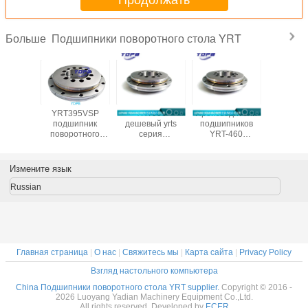
Продолжать
Подшипники поворотного стола YRT
Больше
YRT395VSP
YRT950
Производители
YRT5
шипники
подшипник
дешевый yrts
подшипников
Комбинир
отного
поворотного
серия
YRT-460
радиал
аводская
стола yrt для
вращающиеся
460X600X70 мм
упор
ойка,
фрезерного
подшипники
роликопо
отный
станка с
столов
для пово
Измените язык
ник YRT
латунным
950X1200X132
стола с
сепаратором,
мм подшипники
поставщ
Russian
высокая нагрузка
поворотных
Кит
столов
поставщик
Главная страница
|
О нас
|
Свяжитесь мы
|
Карта сайта
|
Privacy Policy
Взгляд настольного компьютера
China Подшипники поворотного стола YRT supplier.
Copyright © 2016 -
2026 Luoyang Yadian Machinery Equipment Co.,Ltd.
All rights reserved. Developed by
ECER