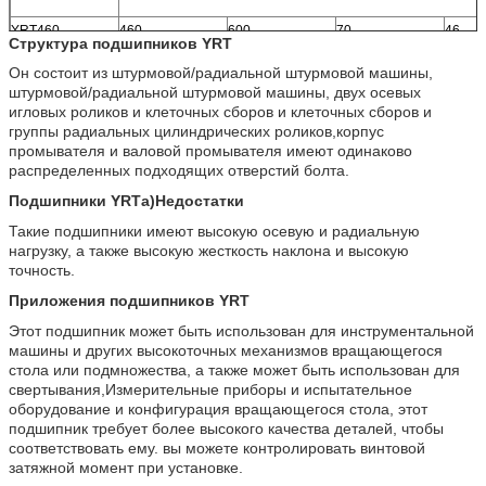
YRT460
460
600
70
46
Структура подшипников YRT
Он состоит из штурмовой/радиальной штурмовой машины,
штурмовой/радиальной штурмовой машины, двух осевых
игловых роликов и клеточных сборов и клеточных сборов и
группы радиальных цилиндрических роликов,корпус
промывателя и валовой промывателя имеют одинаково
распределенных подходящих отверстий болта.
Подшипники YRT
а)
Недостатки
Такие подшипники имеют высокую осевую и радиальную
нагрузку, а также высокую жесткость наклона и высокую
точность.
Приложения подшипников YRT
Этот подшипник может быть использован для инструментальной
машины и других высокоточных механизмов вращающегося
стола или подмножества, а также может быть использован для
свертывания,Измерительные приборы и испытательное
оборудование и конфигурация вращающегося стола, этот
подшипник требует более высокого качества деталей, чтобы
соответствовать ему. вы можете контролировать винтовой
затяжной момент при установке.