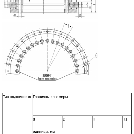
Тип подшипника
Граничные размеры
d
D
H
H1
единицы: мм