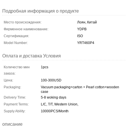
Подробная информация о продукте
Место происхождения:
Лоян, Китай
Фирменное наименование:
YDPB
Сертификация:
ISO
Model Number:
YRT460P4
Оплата и доставка Условия
Количество мин
1pcs
заказа:
Цена:
100-300USD
Packaging:
Vacuum packaging+carton + Pearl cotton+wooden
case
Delivery Time:
5-8 woking days
Payment Terms:
L/C, T/T, Western Union,
Supply Ability:
10000PCS/Month
описание