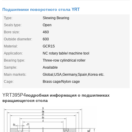
Подшипники поворотного стола YRT
Type:
Slewing Bearing
Seals type:
Open
Bore size:
460
Outside diameter:
600
Material:
GCR15
Application:
NC rotary table/ machine tool
Bearing type:
Three-row cylindrical roller
Sample:
Available
Main markets:
Global,USA,Germany,Spain,Korea etc.
Cage:
Brass cage/Nylon cage
YRT395P4
подробная информация о подшипниках
вращающегося стола