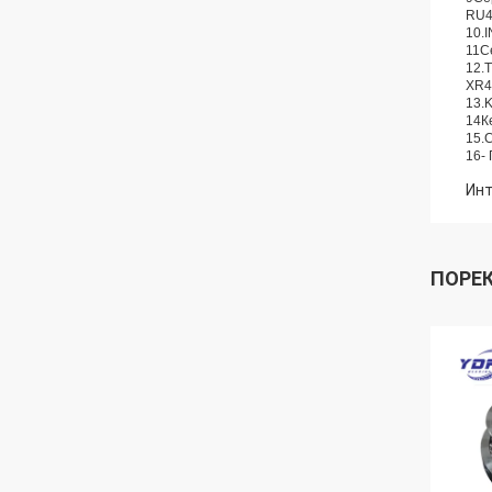
RU4
10.
11С
12.
XR4
13.
14К
15.
16-
Инт
ПОРЕ