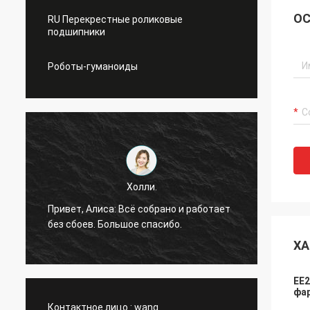
ОС
RU Перекрестные роликовые
подшипники
Роботы-гуманоиды
Холли.
Пока 
Привет, Алиса: Всё собрано и работает
других
без сбоев. Большое спасибо.
необх
подши
ХА
EE2
фар
Контактное лицо :
wang