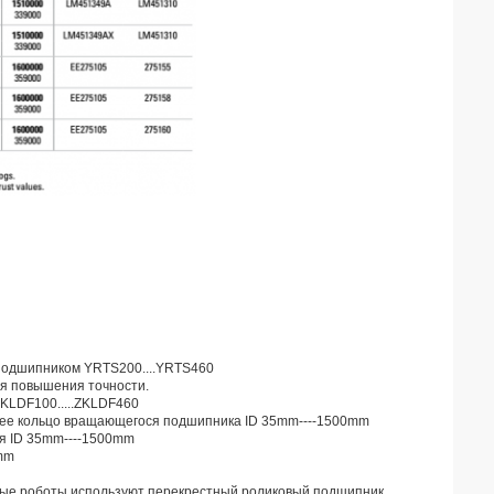
 подшипником YRTS200....YRTS460
я повышения точности.
KLDF100.....ZKLDF460
нее кольцо вращающегося подшипника ID 35mm----1500mm
я ID 35mm----1500mm
0mm
ные роботы используют перекрестный роликовый подшипник