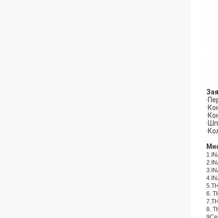
За
·Пе
·Ко
·Ко
·Шп
·Ко
Мн
1.I
2.I
3.I
4.I
5.T
6. 
7.T
8. 
9Се