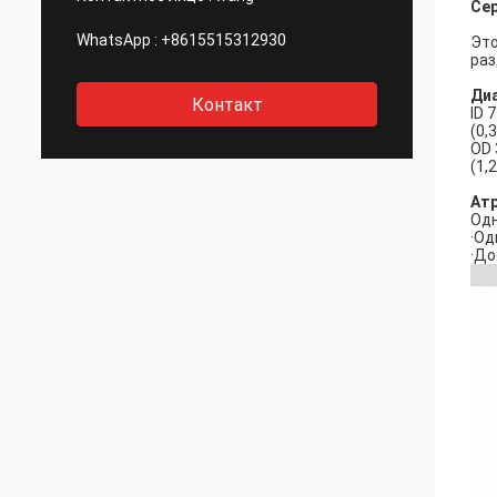
Сер
WhatsApp :
+8615515312930
Это
раз
Ди
Контакт
ID 
(0,
OD 
(1,
Ат
Одн
·Од
·До