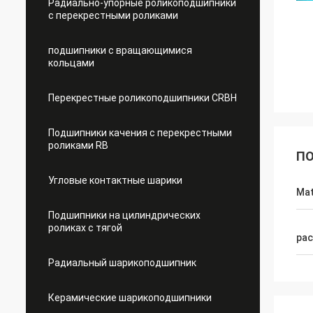
Радиально-упорные роликоподшипники
с перекрестными роликами
подшипники с вращающимися
кольцами
Перекрестные роликоподшипники CRBH
Подшипники качения с перекрестными
роликами RB
ПО
Угловые контактные шарики
Mat
Подшипники на цилиндрических
роликах с тягой
pac
Радиальный шарикоподшипник
Керамические шарикоподшипники