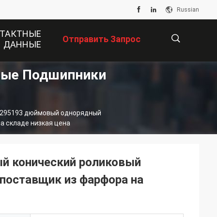
Russian
ТАКТНЫЕ
Отправить Запрос
ДАННЫЕ
вые Подшипники
描
/295193 дюймовый однорядный
述
а складе низкая цена
й конический роликовый
поставщик из фарфора на