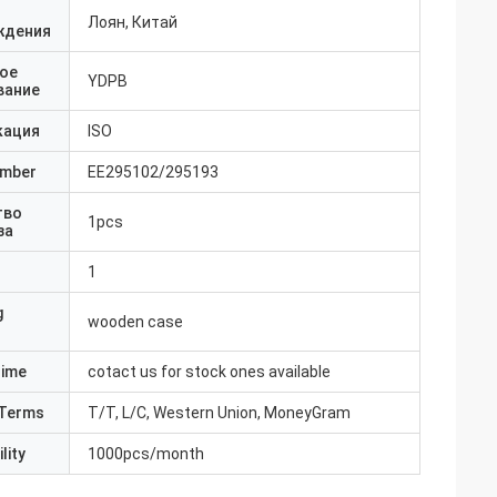
Лоян, Китай
ждения
ое
YDPB
вание
кация
ISO
umber
EE295102/295193
тво
1pcs
за
1
g
wooden case
Time
cotact us for stock ones available
Terms
T/T, L/C, Western Union, MoneyGram
lity
1000pcs/month