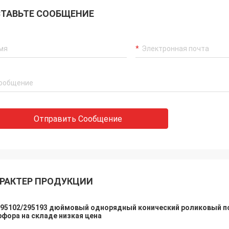
ТАВЬТЕ СООБЩЕНИЕ
Отправить Сообщение
Г-н Адриана
john
подшипник YRT580 в порядке. Для
Привет, Алиса. Подшип
 наших проектов, в случае
идеальном состоянии.
одимости в аналогичных
спасибо за помощь с э
пниках, мы свяжемся с вами.
РАКТЕР ПРОДУКЦИИ
95102/295193 дюймовый однорядный конический роликовый по
фора на складе низкая цена