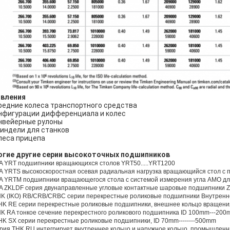
явления
редние колеса транспортного средства
нфигурации дифференциала и колес
нвейерные рулоны
индели для станков
леса прицепа
огие другие серии высокоточных подшипников
NA YRT подшипники вращающихся столов YRT50.....YRT1200
NA YRTS высокоскоростная осевая радиальная нагрузка вращающийся стол с
NA YRTM подшипники вращающегося стола с системой измерения угла AMO дл
NA ZKLDF серия двунаправленные угловые контактные шаровые подшипники Z
HK (IKO) RB/CRB/CRBC серии перекрестные роликовые подшипники Внутрен
THK RE серии перекрестные роликовые подшипники, внешнее кольцо вращени
HK RA тонкое сечение перекрестного роликового подшипника ID 100mm---20
THK SX серии перекрестные роликовые подшипники, ID 70mm--------500mm
рия THK RU интегрирует внутреннее кольцо и наружное кольцо, промышлен