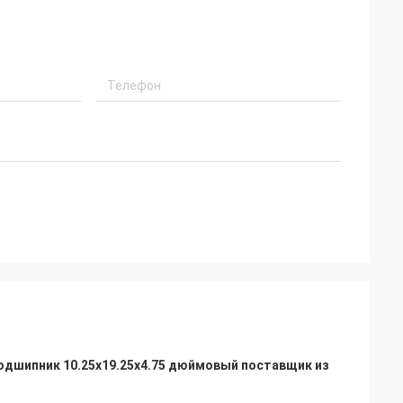
Холли.
ник прибыл, в
Привет, Алиса: Всё собрано и работает
 Большое
без сбоев. Большое спасибо.
тим заказом.
дшипник 10.25x19.25x4.75 дюймовый поставщик из