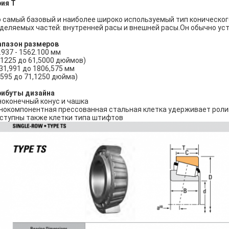
ия Т
 самый базовый и наиболее широко используемый тип конического
деляемых частей: внутренней расы и внешней расы.Он обычно ус
апазон размеров
7.937 - 1562.100 мм
31225 до 61,5000 дюймов)
31,991 до 1806,575 мм
2595 до 71,1250 дюйма)
рибуты дизайна
оконечный конус и чашка
нокомпонентная прессованная стальная клетка удерживает ролик
ступны также клетки типа штифтов