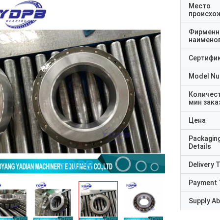
Место
происхо
Фирменн
наимено
Сертифи
Model N
Количес
мин зака
Цена
Packagin
Details
Delivery 
Payment 
Supply Abi