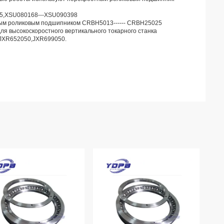
15,XSU080168---XSU090398
тным роликовым подшипником CRBH5013------ CRBH25025
я высокоскоростного вертикального токарного станка
JXR652050,JXR699050.