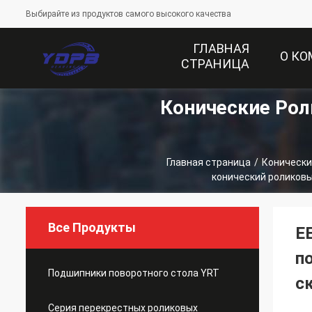
Выбирайте из продуктов самого высокого качества
ГЛАВНАЯ
О К
СТРАНИЦА
Конические Ро
Главная страница
/
Конически
конический роликовы
Все Продукты
E
п
Подшипники поворотного стола YRT
с
Серия перекрестных роликовых