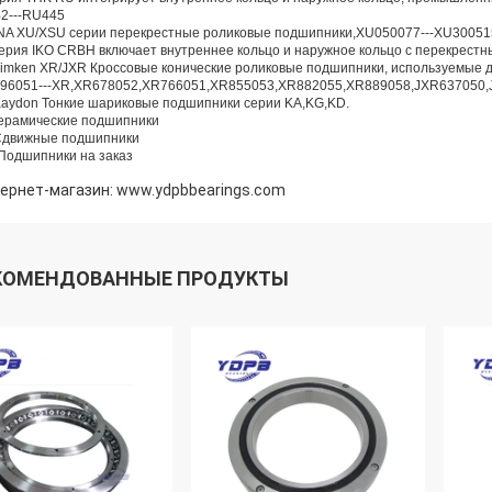
2---RU445
INA XU/XSU серии перекрестные роликовые подшипники,XU050077---XU3005
ерия IKO CRBH включает внутреннее кольцо и наружное кольцо с перекрес
Timken XR/JXR Кроссовые конические роликовые подшипники, используемые дл
96051---XR,XR678052,XR766051,XR855053,XR882055,XR889058,JXR637050,
Kaydon Тонкие шариковые подшипники серии KA,KG,KD.
ерамические подшипники
Сдвижные подшипники
 Подшипники на заказ
ернет-магазин: www.ydpbbearings.com
КОМЕНДОВАННЫЕ ПРОДУКТЫ