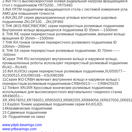
2.INA YRTS высокоскоростная осевая радиальная нагрузка вращающийся
стол с подшипником YRTS200....YRTS460
3.INA YRTM подшипники вращающегося стола с системой измерения угла
AMO для повышения точности.
4.INA ZKLDF серия двунаправленные угловые контактные шаровые
подшипники ZKLDF100.....ZKLDF460
5.THK (IKO) RB/CRB/CRBC серии перекрестные роликовые подшипники
Внутреннее кольцо вращающегося подшипника ID 35mm----1500mm
6. THK RE серии перекрестные роликовые подшипники, внешнее кольцо
вращения ID 35mm----1500mm
7.THK RA тонкое сечение перекрестного роликового подшипника ID
100mm---200mm
8. THK SX серии перекрестные роликовые подшипники, ID 70mm-------
-500mm
9Серия THK RU интегрирует внутреннее кольцо и наружное кольцо,
промышленные роботы используют перекрестный роликовый подшипник
RU42---RU445
10.INA XU/XSU серии перекрестные роликовые подшипники,XU050077---
XU300515,XSU080168---XSU090398
11Серия IKO CRBH включает внутреннее кольцо и наружное кольцо с
перекрестным роликовым подшипником CRBH5013------ CRBH25025
12.Timken XR/JXR Кроссовые конические роликовые подшипники,
используемые для высокоскоростного вертикального токарного станка
XR496051---
XR,XR678052,XR766051,XR855053,XR882055,XR889058,JXR637050,JXR652
13.Kaydon Тонкие шариковые подшипники серии KA,KG,KD.
14Керамические подшипники
15.Сдвижные подшипники
16- Подшипники на заказ
www.ydpb-bearings.com
www.yrtbearings.com