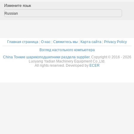
лов
сепаратор
сепаратор
столов
робот
Измените язык
ниная
Подшипники
Подшипники,
латуниные
латун
тка
изготовлены на
изготовленные
клетки
сепара
Russian
ники на
заказ
на заказ из
подшипники на
подшип
з из
Нержавеющая
нержавеющей
заказ из
изготов
веющей
сталь
стали
нержавеющей
на зак
али
стали
нержав
ста
Главная страница
|
О нас
|
Свяжитесь мы
|
Карта сайта
|
Privacy Policy
Взгляд настольного компьютера
China Тонкие шарикоподшипники раздела supplier.
Copyright © 2016 - 2026
Luoyang Yadian Machinery Equipment Co.,Ltd.
All rights reserved. Developed by
ECER