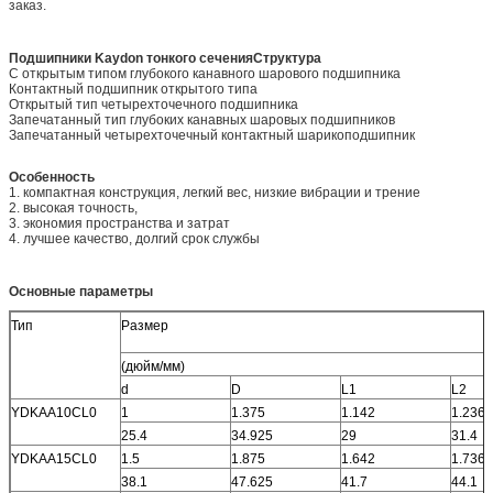
заказ.
Подшипники Kaydon тонкого сечения
Структура
С открытым типом глубокого канавного шарового подшипника
Контактный подшипник открытого типа
Открытый тип четырехточечного подшипника
Запечатанный тип глубоких канавных шаровых подшипников
Запечатанный четырехточечный контактный шарикоподшипник
Особенность
1. компактная конструкция, легкий вес, низкие вибрации и трение
2. высокая точность,
3. экономия пространства и затрат
4. лучшее качество, долгий срок службы
Основные параметры
Тип
Размер
(дюйм/мм)
d
D
L1
L2
YDKAA10CL0
1
1.375
1.142
1.236
25.4
34.925
29
31.4
YDKAA15CL0
1.5
1.875
1.642
1.736
38.1
47.625
41.7
44.1