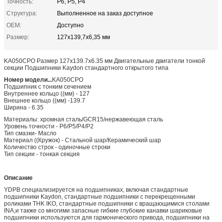
Точность:
P6, P5, P4
Структура:
Выполненное на заказ доступное
OEM:
Доступно
Размер:
127х139,7х6,35 мм
KA050CPO Размер 127x139.7x6.35 мм Двигательные двигатели тонкой
секции Подшипники Kaydon стандартного открытого типа
Номер модели...
KA050CPO
Подшипник с тонким сечением
Внутреннее кольцо ((мм) - 127
Внешнее кольцо ((мм) -139.7
Ширина - 6.35
Материалы: хромная сталь/GCR15/нержавеющая сталь
Уровень точности - P6/P5/P4/P2
Тип смазки- Масло
Материал ((Кружок) - Стальной шар/Керамический шар
Количество строк - одиночные строки
Тип секции - тонкая секция
Описание
YDPB специализируется на подшипниках, включая стандартные
подшипники Kaydon, стандартные подшипники с перекрещенными
роликами THK IKO, стандартные подшипники с вращающимися столами
INA,и также со многими запасные гибкие глубокие канавки шариковые
подшипники используются для гармонического привода, подшипники на