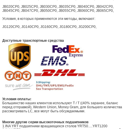
JB020CP0, JB025CP0, JB030CP0, JB035CP0, JB040CP0, JB042CP0,
JB045CP0, JB047CP0, JB050CP0, JB055CP0, JB060CP0, JB065CP0,
Условия, в которых применяются эти методы, включают:
JG120CP0, JG140CP0, JG160CP0, JG180CP0, JG200CP0,
Доступные транспортные средства
Условия оплаты:
Большинство наших клиентов используют T / T ((40% заранее, баланс
перед отправкой), Western Union, Money Gram, для большего количества
рассматривать LC, все могут быть обсуждаемыми.
Многие другие серии высокоточных подшипников
1.INA YRT подшипники вращающихся столов YRT50.....YRT1200