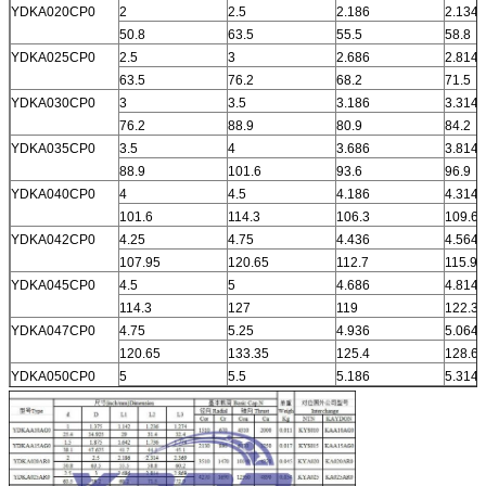
YDKA020CP0
2
2.5
2.186
2.134
50.8
63.5
55.5
58.8
YDKA025CP0
2.5
3
2.686
2.814
63.5
76.2
68.2
71.5
YDKA030CP0
3
3.5
3.186
3.314
76.2
88.9
80.9
84.2
YDKA035CP0
3.5
4
3.686
3.814
88.9
101.6
93.6
96.9
YDKA040CP0
4
4.5
4.186
4.314
101.6
114.3
106.3
109.6
YDKA042CP0
4.25
4.75
4.436
4.564
107.95
120.65
112.7
115.9
YDKA045CP0
4.5
5
4.686
4.814
114.3
127
119
122.3
YDKA047CP0
4.75
5.25
4.936
5.064
120.65
133.35
125.4
128.6
YDKA050CP0
5
5.5
5.186
5.314
127
139.7
131.7
135