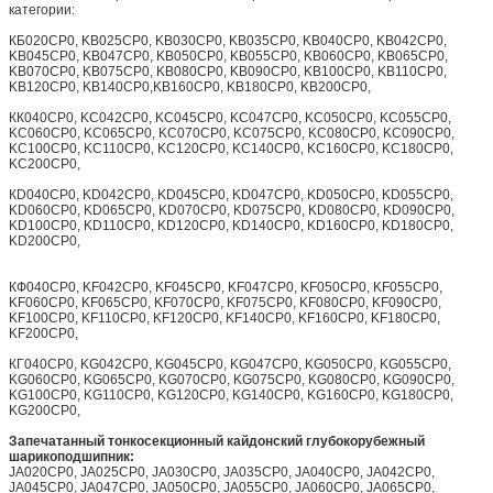
категории:
КБ020CP0, KB025CP0, KB030CP0, KB035CP0, KB040CP0, KB042CP0,
KB045CP0, KB047CP0, KB050CP0, KB055CP0, KB060CP0, KB065CP0,
KB070CP0, KB075CP0, KB080CP0, KB090CP0, KB100CP0, KB110CP0,
KB120CP0, KB140CP0,KB160CP0, KB180CP0, KB200CP0,
КК040CP0, KC042CP0, KC045CP0, KC047CP0, KC050CP0, KC055CP0,
KC060CP0, KC065CP0, KC070CP0, KC075CP0, KC080CP0, KC090CP0,
KC100CP0, KC110CP0, KC120CP0, KC140CP0, KC160CP0, KC180CP0,
KC200CP0,
КD040CP0, KD042CP0, KD045CP0, KD047CP0, KD050CP0, KD055CP0,
KD060CP0, KD065CP0, KD070CP0, KD075CP0, KD080CP0, KD090CP0,
KD100CP0, KD110CP0, KD120CP0, KD140CP0, KD160CP0, KD180CP0,
KD200CP0,
КФ040CP0, KF042CP0, KF045CP0, KF047CP0, KF050CP0, KF055CP0,
KF060CP0, KF065CP0, KF070CP0, KF075CP0, KF080CP0, KF090CP0,
KF100CP0, KF110CP0, KF120CP0, KF140CP0, KF160CP0, KF180CP0,
KF200CP0,
КГ040CP0, KG042CP0, KG045CP0, KG047CP0, KG050CP0, KG055CP0,
KG060CP0, KG065CP0, KG070CP0, KG075CP0, KG080CP0, KG090CP0,
KG100CP0, KG110CP0, KG120CP0, KG140CP0, KG160CP0, KG180CP0,
KG200CP0,
Запечатанный тонкосекционный кайдонский глубокорубежный
шарикоподшипник:
JA020CP0, JA025CP0, JA030CP0, JA035CP0, JA040CP0, JA042CP0,
JA045CP0, JA047CP0, JA050CP0, JA055CP0, JA060CP0, JA065CP0,