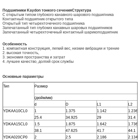
Подшипники Kaydon тонкого сечения
Структура
С открытым типом глубокого канавного шарового подшипника
Контактный подшипник открытого типа
Открытый тип четырехточечного подшипника
Запечатанный тип глубоких канавных шаровых подшипников
Запечатанный четырехточечный контактный шарикоподшипник
Особенность
1. компактная конструкция, легкий вес, низкие вибрации и трение
2. высокая точность,
3. экономия пространства и затрат
4. лучшее качество, долгий срок службы
Основные параметры
Тип
Размер
(дюйм/мм)
d
D
L1
L2
YDKAA10CL0
1
1.375
1.142
1.236
25.4
34.925
29
31.4
YDKAA15CL0
1.5
1.875
1.642
1.736
38.1
47.625
41.7
44.1
YDKA020CP0
2
2.5
2.186
2.134