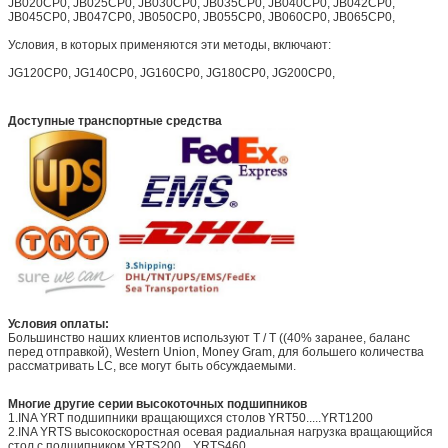
JB020CP0, JB025CP0, JB030CP0, JB035CP0, JB040CP0, JB042CP0,
JB045CP0, JB047CP0, JB050CP0, JB055CP0, JB060CP0, JB065CP0,
Условия, в которых применяются эти методы, включают:
JG120CP0, JG140CP0, JG160CP0, JG180CP0, JG200CP0,
Доступные транспортные средства
Условия оплаты:
Большинство наших клиентов используют T / T ((40% заранее, баланс
перед отправкой), Western Union, Money Gram, для большего количества
рассматривать LC, все могут быть обсуждаемыми.
Многие другие серии высокоточных подшипников
1.INA YRT подшипники вращающихся столов YRT50.....YRT1200
2.INA YRTS высокоскоростная осевая радиальная нагрузка вращающийся
стол с подшипником YRTS200....YRTS460