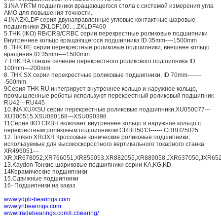
3.INA YRTM подшипники вращающегося стола с системой измерения угла
AMO для повышения точности.
4.INA ZKLDF серия двунаправленные угловые контактные шаровые
подшипники ZKLDF100.....ZKLDF460
5.THK (IKO) RB/CRB/CRBC серии перекрестные роликовые подшипники
Внутреннее кольцо вращающегося подшипника ID 35mm----1500mm
6. THK RE серии перекрестные роликовые подшипники, внешнее кольцо
вращения ID 35mm----1500mm
7.THK RA тонкое сечение перекрестного роликового подшипника ID
100mm---200mm
8. THK SX серии перекрестные роликовые подшипники, ID 70mm-------
-500mm
9Серия THK RU интегрирует внутреннее кольцо и наружное кольцо,
промышленные роботы используют перекрестный роликовый подшипник
RU42---RU445
10.INA XU/XSU серии перекрестные роликовые подшипники,XU050077---
XU300515,XSU080168---XSU090398
11Серия IKO CRBH включает внутреннее кольцо и наружное кольцо с
перекрестным роликовым подшипником CRBH5013------ CRBH25025
12.Timken XR/JXR Кроссовые конические роликовые подшипники,
используемые для высокоскоростного вертикального токарного станка
XR496051---
XR,XR678052,XR766051,XR855053,XR882055,XR889058,JXR637050,JXR652
13.Kaydon Тонкие шариковые подшипники серии KA,KG,KD.
14Керамические подшипники
15.Сдвижные подшипники
16- Подшипники на заказ
www.ydpb-bearings.com
www.yrtbearings.com
www.tradebearings.com/Lcbearing/