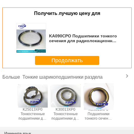
Получить лучшую цену для
KA090CPO Подшипники тонкого
сечения для радиолокационной
связи 228.6x241.3x6.35 мм
Продолжать
Тонкие шарикоподшипники раздела
Больше
13XP0
K25013XP0
K30013XP0
K19013XP0
J1700
пники
Тонкостенные
Тонкостенные
Подшипники
Гермет
 сечения
подшипники для
подшипники для
тонкого сечения
тонкост
ля
поворотных
поворотных
для
подшипни
ционных
столов Латунный
столов Латунный
индексационных
промышл
лов
сепаратор
сепаратор
столов
робот
Измените язык