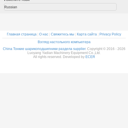
ниная
Подшипники
Подшипники,
латуниные
латун
тка
изготовлены на
изготовленные
клетки
сепара
Russian
ники на
заказ
на заказ из
подшипники на
подшип
з из
Нержавеющая
нержавеющей
заказ из
изготов
веющей
сталь
стали
нержавеющей
на зак
али
стали
нержав
ста
Главная страница
|
О нас
|
Свяжитесь мы
|
Карта сайта
|
Privacy Policy
Взгляд настольного компьютера
China Тонкие шарикоподшипники раздела supplier.
Copyright © 2016 - 2026
Luoyang Yadian Machinery Equipment Co.,Ltd.
All rights reserved. Developed by
ECER