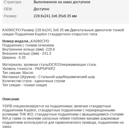
Структура:
Выполненное на заказ доступное
OEM:
Доступно
Размер:
228.6x241.3x6.35x6.35 мм
KA090CPO Размер 228.6x241.3x6.35 мм Двигательные двигатели тонкой
секции Подшипник Kaydon стандартного открытого типа
Номер модели...
KA090CPO
Подшипник с тонким сечением
Внутреннее кольцо ((мм) -228.6
Внешнее кольцо ((мм) - 241.3
Ширина - 6.35
Материалы: хромная сталь/GCR15/нержавеющая сталь
Уровень точности - P6/P5/P4/P2
Тип смазки- Масло
Материал ((Кружок) - Стальной шар/Керамический шар
Количество строк - одиночные строки
Тип секции - тонкая секция
Описание
YDPB специализируется на подшипниках, включая стандартные
подшипники Kaydon, стандартные подшипники с перекрещенными
роликами THK IKO, стандартные подшипники с вращающимися столами
INA,и также со многими запасные гибкие глубокие канавки шариковые
подшипники используются для гармонического привода, подшипники на
заказ.