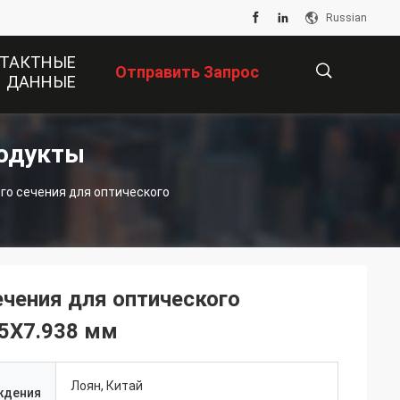
Russian
ТАКТНЫЕ
Отправить Запрос
ДАННЫЕ
одукты
描
го сечения для оптического
述
чения для оптического
75X7.938 мм
Лоян, Китай
ждения