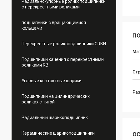
Радиально-упорные роликоподшипники
с перекрестными роликами
подшипники с вращающимися
кольцами
ПО
Перекрестные роликоподшипники CRBH
Ма
Подшипники качения с перекрестными
роликами RB
Стр
Угловые контактные шарики
Ра
Подшипники на цилиндрических
роликах с тягой
Радиальный шарикоподшипник
Керамические шарикоподшипники
ОС