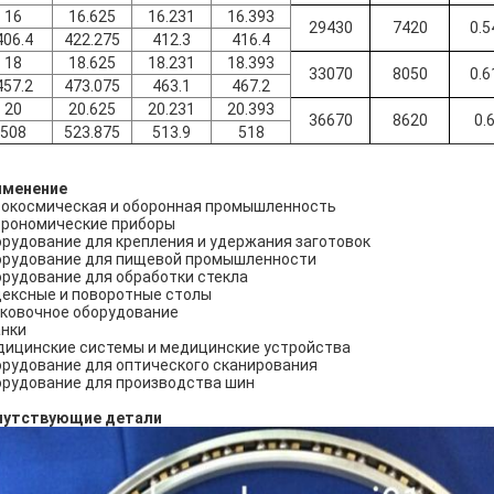
16
16.625
16.231
16.393
29430
7420
0.5
406.4
422.275
412.3
416.4
18
18.625
18.231
18.393
33070
8050
0.6
457.2
473.075
463.1
467.2
20
20.625
20.231
20.393
36670
8620
0.
508
523.875
513.9
518
именение
окосмическая и оборонная промышленность
рономические приборы
рудование для крепления и удержания заготовок
рудование для пищевой промышленности
рудование для обработки стекла
ексные и поворотные столы
ковочное оборудование
нки
ицинские системы и медицинские устройства
рудование для оптического сканирования
рудование для производства шин
путствующие детали