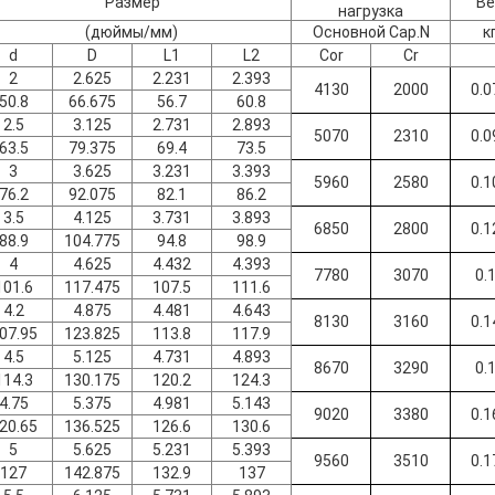
Размер
Ве
нагрузка
(дюймы/мм)
Основной Cap.N
к
d
D
L1
L2
Cor
Cr
2
2.625
2.231
2.393
4130
2000
0.0
50.8
66.675
56.7
60.8
2.5
3.125
2.731
2.893
5070
2310
0.0
63.5
79.375
69.4
73.5
3
3.625
3.231
3.393
5960
2580
0.1
76.2
92.075
82.1
86.2
3.5
4.125
3.731
3.893
6850
2800
0.1
88.9
104.775
94.8
98.9
4
4.625
4.432
4.393
7780
3070
0.
101.6
117.475
107.5
111.6
4.2
4.875
4.481
4.643
8130
3160
0.1
07.95
123.825
113.8
117.9
4.5
5.125
4.731
4.893
8670
3290
0.
114.3
130.175
120.2
124.3
4.75
5.375
4.981
5.143
9020
3380
0.1
20.65
136.525
126.6
130.6
5
5.625
5.231
5.393
9560
3510
0.1
127
142.875
132.9
137