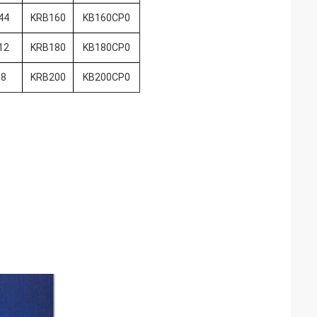
44
KRB160
KB160CP0
12
KRB180
KB180CP0
68
KRB200
KB200CP0