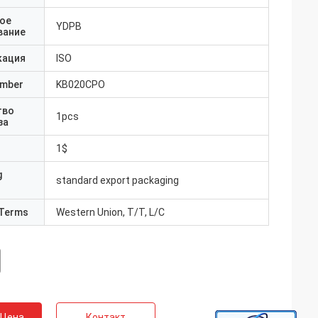
ое
YDPB
вание
кация
ISO
umber
KB020CPO
тво
1pcs
за
1$
g
standard export packaging
Terms
Western Union, T/T, L/C
 Цена
Контакт