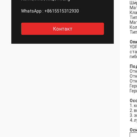
Шир
Мат
WhatsApp :
+8615515312930
Кла
Тип
Мат
Кол
Контакт
Тип
Оп
YDP
ста
гиб
Под
Отк
Отк
Отк
Гер
Гер
Ос
1. 
2. 
3. 
4. 
Ос