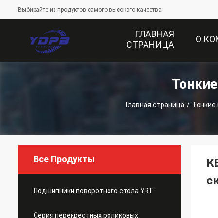
Выбирайте из продуктов самого высокого качества
ГЛАВНАЯ
О К
СТРАНИЦА
Тонки
Главная страница
/
Тонкие
Все Продукты
К
с
Подшипники поворотного стола YRT
Серия перекрестных роликовых