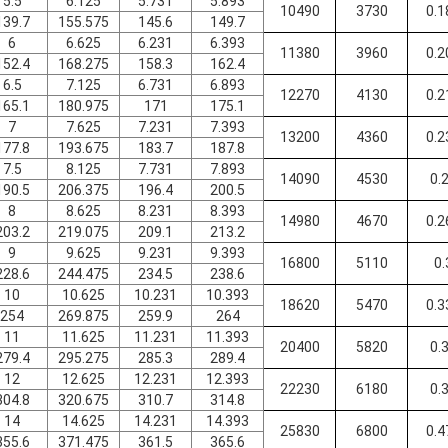
5.5
6.125
5.731
5.893
10490
3730
0.1
139.7
155.575
145.6
149.7
6
6.625
6.231
6.393
11380
3960
0.2
152.4
168.275
158.3
162.4
6.5
7.125
6.731
6.893
12270
4130
0.2
165.1
180.975
171
175.1
7
7.625
7.231
7.393
13200
4360
0.2
177.8
193.675
183.7
187.8
7.5
8.125
7.731
7.893
14090
4530
0.
190.5
206.375
196.4
200.5
8
8.625
8.231
8.393
14980
4670
0.2
203.2
219.075
209.1
213.2
9
9.625
9.231
9.393
16800
5110
0.
228.6
244.475
234.5
238.6
10
10.625
10.231
10.393
18620
5470
0.3
254
269.875
259.9
264
11
11.625
11.231
11.393
20400
5820
0.
279.4
295.275
285.3
289.4
12
12.625
12.231
12.393
22230
6180
0.
304.8
320.675
310.7
314.8
14
14.625
14.231
14.393
25830
6800
0.4
355.6
371.475
361.5
365.6