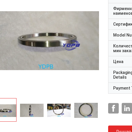
Фирменн
наимено
Сертифи
Model N
Количес
мин зака
Цена
Packagin
Details
Payment 
Лучшая