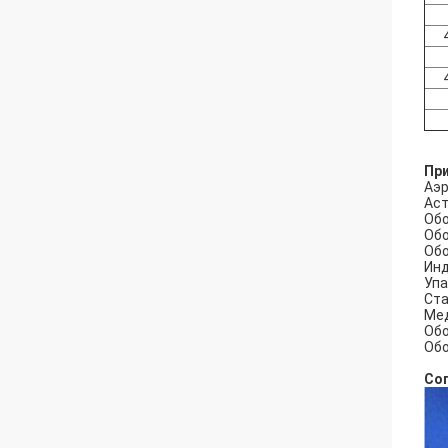
Пр
Аэр
Аст
Обо
Обо
Обо
Инд
Упа
Ста
Мед
Обо
Обо
Со