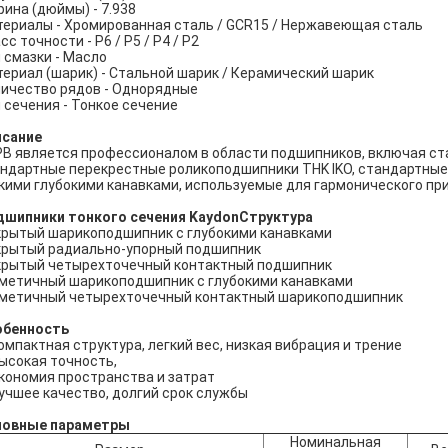
ина (дюймы) - 7.938
ериалы - Хромированная сталь / GCR15 / Нержавеющая сталь
сс точности - P6 / P5 / P4 / P2
 смазки - Масло
ериал (шарик) - Стальной шарик / Керамический шарик
ичество рядов - Однорядные
 сечения - Тонкое сечение
исание
B является профессионалом в области подшипников, включая ст
ндартные перекрестные роликоподшипники THK IKO, стандартные 
кими глубокими канавками, используемые для гармонического при
шипники тонкого сечения Kaydon
Структура
рытый шарикоподшипник с глубокими канавками
рытый радиально-упорный подшипник
рытый четырехточечный контактный подшипник
метичный шарикоподшипник с глубокими канавками
метичный четырехточечный контактный шарикоподшипник
обенность
компактная структура, легкий вес, низкая вибрация и трение
высокая точность,
экономия пространства и затрат
лучшее качество, долгий срок службы
новные параметры
Номинальная