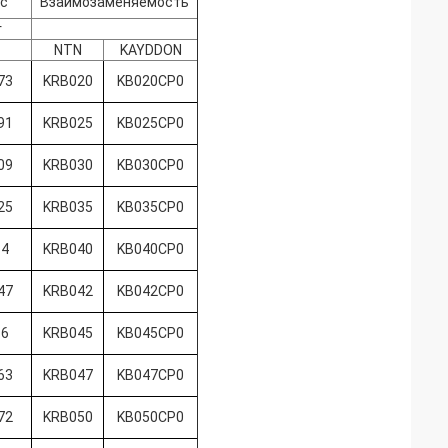
с
Взаимозаменяемость
г
NTN
KAYDDON
73
KRB020
KB020CP0
91
KRB025
KB025CP0
09
KRB030
KB030CP0
25
KRB035
KB035CP0
14
KRB040
KB040CP0
47
KRB042
KB042CP0
16
KRB045
KB045CP0
63
KRB047
KB047CP0
72
KRB050
KB050CP0