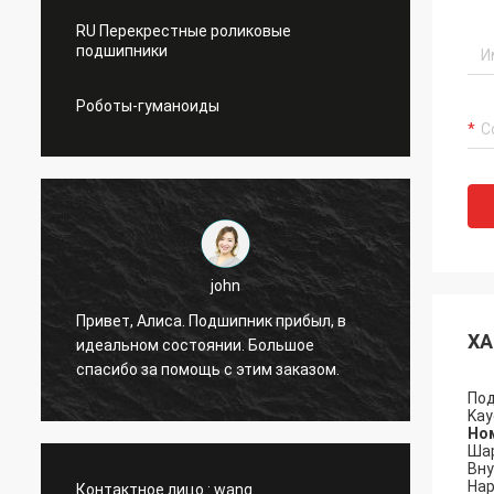
RU Перекрестные роликовые
подшипники
Роботы-гуманоиды
john
я
Привет, Алиса. Подшипник прибыл, в
Привет
ХА
идеальном состоянии. Большое
без сб
спасибо за помощь с этим заказом.
Под
Kay
Но
Шар
Вну
Нар
Контактное лицо :
wang