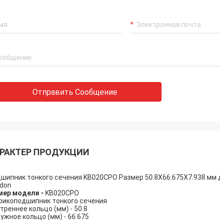
Отправить Сообщение
Холли.
, Алиса: Всё собрано и работает
РАКТЕР ПРОДУКЦИИ
оев. Большое спасибо.
шипник тонкого сечения KB020CPO Размер 50.8X66.675X7.938 мм 
don
мер модели -
KB020CPO
икоподшипник тонкого сечения
треннее кольцо (мм) - 50.8
ужное кольцо (мм) - 66.675