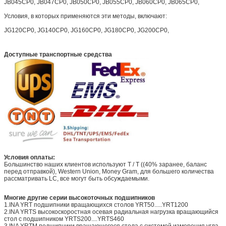
JB045CP0, JB047CP0, JB050CP0, JB055CP0, JB060CP0, JB065CP0,
Условия, в которых применяются эти методы, включают:
JG120CP0, JG140CP0, JG160CP0, JG180CP0, JG200CP0,
Доступные транспортные средства
Условия оплаты:
Большинство наших клиентов используют T / T ((40% заранее, баланс
перед отправкой), Western Union, Money Gram, для большего количества
рассматривать LC, все могут быть обсуждаемыми.
Многие другие серии высокоточных подшипников
1.INA YRT подшипники вращающихся столов YRT50.....YRT1200
2.INA YRTS высокоскоростная осевая радиальная нагрузка вращающийся
стол с подшипником YRTS200....YRTS460
3.INA YRTM подшипники вращающегося стола с системой измерения угла