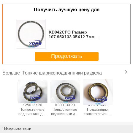
Получить лучшую цену для
KD042CPO Размер
107.95X133.35X12.7мм
Подшипник тонкостенный для
приводных двигателей,
стандартный открытый тип
Продолжать
Kaydon
Тонкие шарикоподшипники раздела
Больше
13XP0
K25013XP0
K30013XP0
K19013XP0
J1700
пники
Тонкостенные
Тонкостенные
Подшипники
Гермет
 сечения
подшипники для
подшипники для
тонкого сечения
тонкост
ля
поворотных
поворотных
для
подшипни
ционных
столов Латунный
столов Латунный
индексационных
промышл
лов
сепаратор
сепаратор
столов
робот
Измените язык
ниная
Подшипники
Подшипники,
латуниные
латун