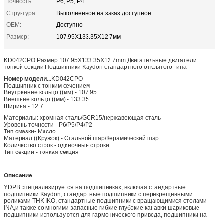
Точность:
P6, P5, P4
Структура:
Выполненное на заказ доступное
OEM:
Доступно
Размер:
107.95X133.35X12.7мм
KD042CPO Размер 107.95X133.35X12.7mm Двигательные двигатели
тонкой секции Подшипники Kaydon стандартного открытого типа
Номер модели...
KD042CPO
Подшипник с тонким сечением
Внутреннее кольцо ((мм) - 107.95
Внешнее кольцо ((мм) - 133.35
Ширина - 12.7
Материалы: хромная сталь/GCR15/нержавеющая сталь
Уровень точности - P6/P5/P4/P2
Тип смазки- Масло
Материал ((Кружок) - Стальной шар/Керамический шар
Количество строк - одиночные строки
Тип секции - тонкая секция
Описание
YDPB специализируется на подшипниках, включая стандартные
подшипники Kaydon, стандартные подшипники с перекрещенными
роликами THK IKO, стандартные подшипники с вращающимися столами
INA,и также со многими запасные гибкие глубокие канавки шариковые
подшипники используются для гармонического привода, подшипники на