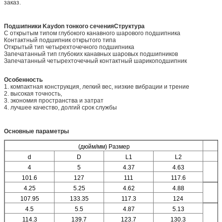
заказ.
Подшипники Kaydon тонкого сечения
Структура
С открытым типом глубокого канавного шарового подшипника
Контактный подшипник открытого типа
Открытый тип четырехточечного подшипника
Запечатанный тип глубоких канавных шаровых подшипников
Запечатанный четырехточечный контактный шарикоподшипник
Особенность
1. компактная конструкция, легкий вес, низкие вибрации и трение
2. высокая точность,
3. экономия пространства и затрат
4. лучшее качество, долгий срок службы
Основные параметры
(дюйм/мм) Размер
d
D
L1
L2
4
5
4.37
4.63
101.6
127
111
117.6
4.25
5.25
4.62
4.88
107.95
133.35
117.3
124
4.5
5.5
4.87
5.13
114.3
139.7
123.7
130.3