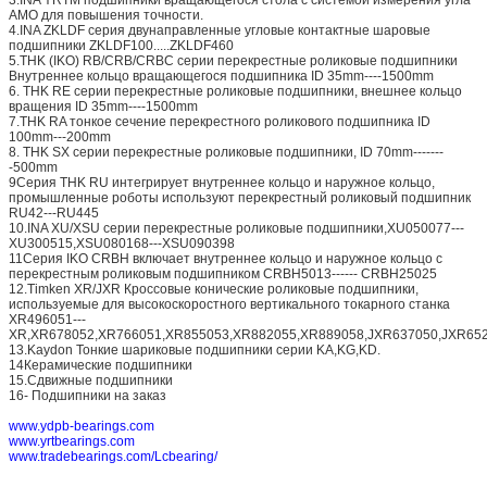
AMO для повышения точности.
4.INA ZKLDF серия двунаправленные угловые контактные шаровые
подшипники ZKLDF100.....ZKLDF460
5.THK (IKO) RB/CRB/CRBC серии перекрестные роликовые подшипники
Внутреннее кольцо вращающегося подшипника ID 35mm----1500mm
6. THK RE серии перекрестные роликовые подшипники, внешнее кольцо
вращения ID 35mm----1500mm
7.THK RA тонкое сечение перекрестного роликового подшипника ID
100mm---200mm
8. THK SX серии перекрестные роликовые подшипники, ID 70mm-------
-500mm
9Серия THK RU интегрирует внутреннее кольцо и наружное кольцо,
промышленные роботы используют перекрестный роликовый подшипник
RU42---RU445
10.INA XU/XSU серии перекрестные роликовые подшипники,XU050077---
XU300515,XSU080168---XSU090398
11Серия IKO CRBH включает внутреннее кольцо и наружное кольцо с
перекрестным роликовым подшипником CRBH5013------ CRBH25025
12.Timken XR/JXR Кроссовые конические роликовые подшипники,
используемые для высокоскоростного вертикального токарного станка
XR496051---
XR,XR678052,XR766051,XR855053,XR882055,XR889058,JXR637050,JXR652
13.Kaydon Тонкие шариковые подшипники серии KA,KG,KD.
14Керамические подшипники
15.Сдвижные подшипники
16- Подшипники на заказ
www.ydpb-bearings.com
www.yrtbearings.com
www.tradebearings.com/Lcbearing/