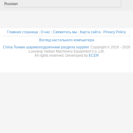
тка
изготовлены на
изготовленные
клетки
сепара
Russian
ники на
заказ
на заказ из
подшипники на
подшип
з из
Нержавеющая
нержавеющей
заказ из
изготов
веющей
сталь
стали
нержавеющей
на зак
али
стали
нержав
ста
Главная страница
|
О нас
|
Свяжитесь мы
|
Карта сайта
|
Privacy Policy
Взгляд настольного компьютера
China Тонкие шарикоподшипники раздела supplier.
Copyright © 2016 - 2026
Luoyang Yadian Machinery Equipment Co.,Ltd.
All rights reserved. Developed by
ECER