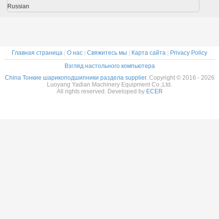
тка
изготовлены на
изготовленные
клетки
сепара
Russian
ники на
заказ
на заказ из
подшипники на
подшип
з из
Нержавеющая
нержавеющей
заказ из
изготов
веющей
сталь
стали
нержавеющей
на зак
али
стали
нержав
ста
Главная страница
|
О нас
|
Свяжитесь мы
|
Карта сайта
|
Privacy Policy
Взгляд настольного компьютера
China Тонкие шарикоподшипники раздела supplier.
Copyright © 2016 - 2026
Luoyang Yadian Machinery Equipment Co.,Ltd.
All rights reserved. Developed by
ECER