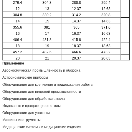
279.4
304.8
288.8
295.4
12
13
12.37
12.63
304.8
330.2
314.2
320.8
14
15
14.37
14.63
355.6
381
365
371.6
16
17
16.37
16.63
406.4
431.8
415.8
422.4
18
19
18.37
18.63
457.2
482.6
466.6
473.2
20
21
20.37
20.63
Применение
Аэрокосмическая промышленность и оборона
Астрономические приборы
Оборудование для крепления и поддержания работы
Оборудование для пищевой промышленности
Оборудование для обработки стекла
Индексные и вращающиеся столы
Оборудование для упаковки
Машины-инструменты
Медицинские системы и медицинские изделия