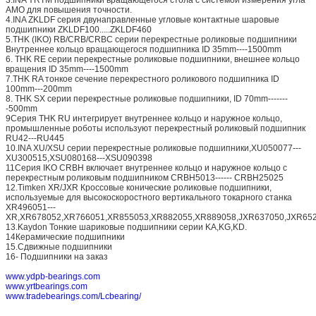
AMO для повышения точности.
4.INA ZKLDF серия двунаправленные угловые контактные шаровые
подшипники ZKLDF100.....ZKLDF460
5.THK (IKO) RB/CRB/CRBC серии перекрестные роликовые подшипники
Внутреннее кольцо вращающегося подшипника ID 35mm----1500mm
6. THK RE серии перекрестные роликовые подшипники, внешнее кольцо
вращения ID 35mm----1500mm
7.THK RA тонкое сечение перекрестного роликового подшипника ID
100mm---200mm
8. THK SX серии перекрестные роликовые подшипники, ID 70mm-------
-500mm
9Серия THK RU интегрирует внутреннее кольцо и наружное кольцо,
промышленные роботы используют перекрестный роликовый подшипник
RU42---RU445
10.INA XU/XSU серии перекрестные роликовые подшипники,XU050077---
XU300515,XSU080168---XSU090398
11Серия IKO CRBH включает внутреннее кольцо и наружное кольцо с
перекрестным роликовым подшипником CRBH5013------ CRBH25025
12.Timken XR/JXR Кроссовые конические роликовые подшипники,
используемые для высокоскоростного вертикального токарного станка
XR496051---
XR,XR678052,XR766051,XR855053,XR882055,XR889058,JXR637050,JXR652
13.Kaydon Тонкие шариковые подшипники серии KA,KG,KD.
14Керамические подшипники
15.Сдвижные подшипники
16- Подшипники на заказ
www.ydpb-bearings.com
www.yrtbearings.com
www.tradebearings.com/Lcbearing/