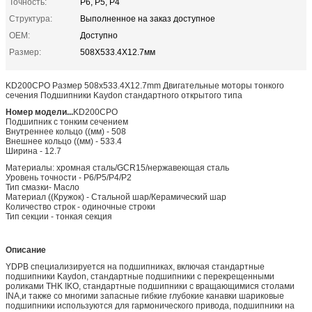
Точность:
P6, P5, P4
Структура:
Выполненное на заказ доступное
OEM:
Доступно
Размер:
508X533.4X12.7мм
KD200CPO Размер 508x533.4X12.7mm Двигательные моторы тонкого
сечения Подшипники Kaydon стандартного открытого типа
Номер модели...
KD200CPO
Подшипник с тонким сечением
Внутреннее кольцо ((мм) - 508
Внешнее кольцо ((мм) - 533.4
Ширина - 12.7
Материалы: хромная сталь/GCR15/нержавеющая сталь
Уровень точности - P6/P5/P4/P2
Тип смазки- Масло
Материал ((Кружок) - Стальной шар/Керамический шар
Количество строк - одиночные строки
Тип секции - тонкая секция
Описание
YDPB специализируется на подшипниках, включая стандартные
подшипники Kaydon, стандартные подшипники с перекрещенными
роликами THK IKO, стандартные подшипники с вращающимися столами
INA,и также со многими запасные гибкие глубокие канавки шариковые
подшипники используются для гармонического привода, подшипники на