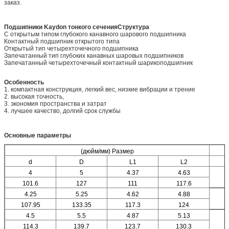
заказ.
Подшипники Kaydon тонкого сечения
Структура
С открытым типом глубокого канавного шарового подшипника
Контактный подшипник открытого типа
Открытый тип четырехточечного подшипника
Запечатанный тип глубоких канавных шаровых подшипников
Запечатанный четырехточечный контактный шарикоподшипник
Особенность
1. компактная конструкция, легкий вес, низкие вибрации и трение
2. высокая точность,
3. экономия пространства и затрат
4. лучшее качество, долгий срок службы
Основные параметры
(дюйм/мм) Размер
d
D
L1
L2
4
5
4.37
4.63
101.6
127
111
117.6
4.25
5.25
4.62
4.88
107.95
133.35
117.3
124
4.5
5.5
4.87
5.13
114.3
139.7
123.7
130.3