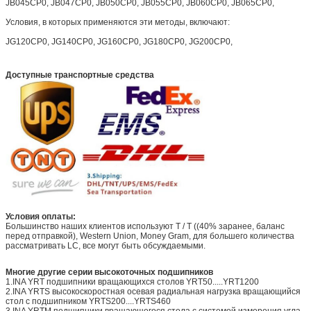
JB045CP0, JB047CP0, JB050CP0, JB055CP0, JB060CP0, JB065CP0,
Условия, в которых применяются эти методы, включают:
JG120CP0, JG140CP0, JG160CP0, JG180CP0, JG200CP0,
Доступные транспортные средства
Условия оплаты:
Большинство наших клиентов используют T / T ((40% заранее, баланс
перед отправкой), Western Union, Money Gram, для большего количества
рассматривать LC, все могут быть обсуждаемыми.
Многие другие серии высокоточных подшипников
1.INA YRT подшипники вращающихся столов YRT50.....YRT1200
2.INA YRTS высокоскоростная осевая радиальная нагрузка вращающийся
стол с подшипником YRTS200....YRTS460
3.INA YRTM подшипники вращающегося стола с системой измерения угла