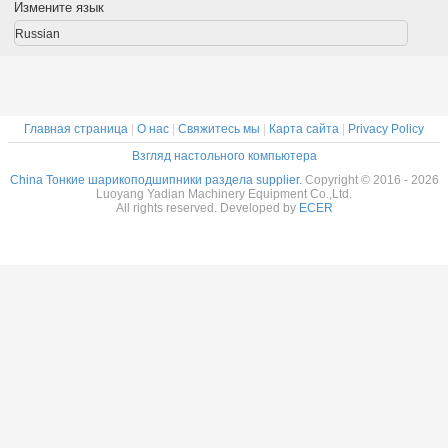
лов
сепаратор
сепаратор
столов
робот
Измените язык
ниная
Подшипники
Подшипники,
латуниные
латун
тка
изготовлены на
изготовленные
клетки
сепара
Russian
ники на
заказ
на заказ из
подшипники на
подшип
з из
Нержавеющая
нержавеющей
заказ из
изготов
веющей
сталь
стали
нержавеющей
на зак
али
стали
нержав
ста
Главная страница
|
О нас
|
Свяжитесь мы
|
Карта сайта
|
Privacy Policy
Взгляд настольного компьютера
China Тонкие шарикоподшипники раздела supplier.
Copyright © 2016 - 2026
Luoyang Yadian Machinery Equipment Co.,Ltd.
All rights reserved. Developed by
ECER