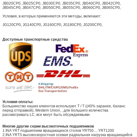
JB020CP0, JB025CP0, JB030CP0, JB035CP0, JB040CP0, JB042CP0,
JB045CP0, JB047CP0, JB050CP0, JB055CP0, JB060CP0, JB065CP0,
Условия, в которых применяются эти методы, включают:
JG120CP0, JG140CP0, JG160CP0, JG180CP0, JG200CP0,
Доступные транспортные средства
Условия оплаты:
Большинство наших клиентов используют T / T ((40% заранее, баланс
перед отправкой), Western Union, , для большего количества
рассматривать LC, все могут быть обсуждаемыми.
Многие другие серии высокоточных подшипников
1.INA YRT подшипники вращающихся столов YRT50.....YRT1200
2.INA YRTS высокоскоростная осевая радиальная нагрузка вращающийся