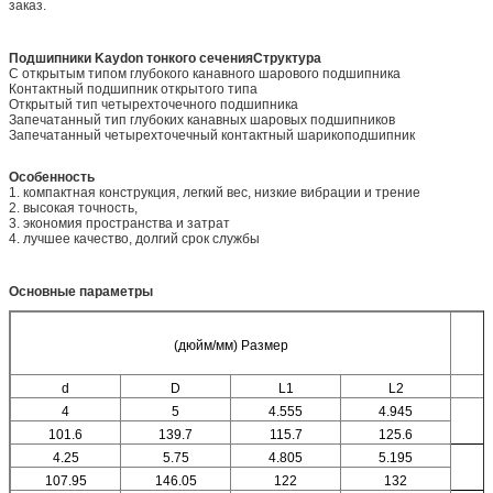
заказ.
Подшипники Kaydon тонкого сечения
Структура
С открытым типом глубокого канавного шарового подшипника
Контактный подшипник открытого типа
Открытый тип четырехточечного подшипника
Запечатанный тип глубоких канавных шаровых подшипников
Запечатанный четырехточечный контактный шарикоподшипник
Особенность
1. компактная конструкция, легкий вес, низкие вибрации и трение
2. высокая точность,
3. экономия пространства и затрат
4. лучшее качество, долгий срок службы
Основные параметры
(дюйм/мм) Размер
Б
d
D
L1
L2
4
5
4.555
4.945
101.6
139.7
115.7
125.6
4.25
5.75
4.805
5.195
107.95
146.05
122
132