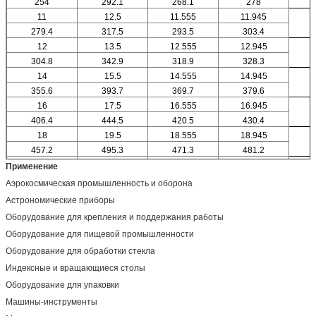
254
292.1
268.1
278
11
12.5
11.555
11.945
279.4
317.5
293.5
303.4
12
13.5
12.555
12.945
304.8
342.9
318.9
328.3
14
15.5
14.555
14.945
355.6
393.7
369.7
379.6
16
17.5
16.555
16.945
406.4
444.5
420.5
430.4
18
19.5
18.555
18.945
457.2
495.3
471.3
481.2
20
21.5
20.555
20.945
Применение
1
508
546.1
522.1
532
Аэрокосмическая промышленность и оборона
Астрономические приборы
Оборудование для крепления и поддержания работы
Оборудование для пищевой промышленности
Оборудование для обработки стекла
Индексные и вращающиеся столы
Оборудование для упаковки
Машины-инструменты