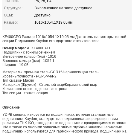
Точность:
P6, P5, P4
Структура:
Выполненное на заказ доступное
OEM:
Доступно
Размер:
1016x1054.1X19.05мм
KF400CPO Размер 1016x1054.1X19.05 мм Двигательные моторы тонкой
секции Подшипник Kaydon стандартного открытого типа
Номер модели...
KF400CPO
Подшипник с тонким сечением
Внутреннее кольцо ((мм) - 1016
Внешнее кольцо ((мм) - 1054.1
Ширина - 19.05
Материалы: хромная сталь/GCR15/нержавеющая сталь
Уровень точности - P6/P5/P4/P2
Тип смазки- Масло
Материал ((Кружок) - Стальной шар/Керамический шар
Количество строк - одиночные строки
Тип секции - тонкая секция
Описание
YDPB специализируется на подшипниках, включая стандартные
подшипники Kaydon, стандартные подшипники с перекрещенными
роликами THK IKO, стандартные подшипники с вращающимися столами
INA,и также со многими запасные гибкие глубокие канавки шариковые
подшипники используются для гармонического привода, подшипники на