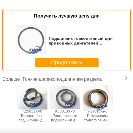
Получить лучшую цену для
Подшипник тонкостенный для
приводных двигателей
KF400CPO размер
1016x1054.1X19.05мм,
стандартный открытый тип
Продолжать
Kaydon
Тонкие шарикоподшипники раздела
Больше
13XP0
K25013XP0
K30013XP0
K19013XP0
J1700
пники
Тонкостенные
Тонкостенные
Подшипники
Гермет
 сечения
подшипники для
подшипники для
тонкого сечения
тонкост
ля
поворотных
поворотных
для
подшипни
ционных
столов Латунный
столов Латунный
индексационных
промышл