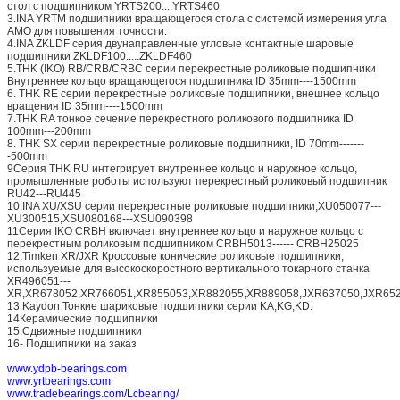
стол с подшипником YRTS200....YRTS460
3.INA YRTM подшипники вращающегося стола с системой измерения угла
AMO для повышения точности.
4.INA ZKLDF серия двунаправленные угловые контактные шаровые
подшипники ZKLDF100.....ZKLDF460
5.THK (IKO) RB/CRB/CRBC серии перекрестные роликовые подшипники
Внутреннее кольцо вращающегося подшипника ID 35mm----1500mm
6. THK RE серии перекрестные роликовые подшипники, внешнее кольцо
вращения ID 35mm----1500mm
7.THK RA тонкое сечение перекрестного роликового подшипника ID
100mm---200mm
8. THK SX серии перекрестные роликовые подшипники, ID 70mm-------
-500mm
9Серия THK RU интегрирует внутреннее кольцо и наружное кольцо,
промышленные роботы используют перекрестный роликовый подшипник
RU42---RU445
10.INA XU/XSU серии перекрестные роликовые подшипники,XU050077---
XU300515,XSU080168---XSU090398
11Серия IKO CRBH включает внутреннее кольцо и наружное кольцо с
перекрестным роликовым подшипником CRBH5013------ CRBH25025
12.Timken XR/JXR Кроссовые конические роликовые подшипники,
используемые для высокоскоростного вертикального токарного станка
XR496051---
XR,XR678052,XR766051,XR855053,XR882055,XR889058,JXR637050,JXR652
13.Kaydon Тонкие шариковые подшипники серии KA,KG,KD.
14Керамические подшипники
15.Сдвижные подшипники
16- Подшипники на заказ
www.ydpb-bearings.com
www.yrtbearings.com
www.tradebearings.com/Lcbearing/