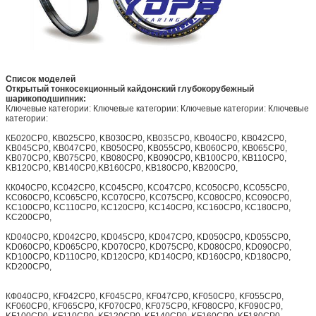
Список моделей
Открытый тонкосекционный кайдонский глубокорубежный
шарикоподшипник:
Ключевые категории: Ключевые категории: Ключевые категории: Ключевые
категории:
КБ020CP0, KB025CP0, KB030CP0, KB035CP0, KB040CP0, KB042CP0,
KB045CP0, KB047CP0, KB050CP0, KB055CP0, KB060CP0, KB065CP0,
KB070CP0, KB075CP0, KB080CP0, KB090CP0, KB100CP0, KB110CP0,
KB120CP0, KB140CP0,KB160CP0, KB180CP0, KB200CP0,
КК040CP0, KC042CP0, KC045CP0, KC047CP0, KC050CP0, KC055CP0,
KC060CP0, KC065CP0, KC070CP0, KC075CP0, KC080CP0, KC090CP0,
KC100CP0, KC110CP0, KC120CP0, KC140CP0, KC160CP0, KC180CP0,
KC200CP0,
КD040CP0, KD042CP0, KD045CP0, KD047CP0, KD050CP0, KD055CP0,
KD060CP0, KD065CP0, KD070CP0, KD075CP0, KD080CP0, KD090CP0,
KD100CP0, KD110CP0, KD120CP0, KD140CP0, KD160CP0, KD180CP0,
KD200CP0,
КФ040CP0, KF042CP0, KF045CP0, KF047CP0, KF050CP0, KF055CP0,
KF060CP0, KF065CP0, KF070CP0, KF075CP0, KF080CP0, KF090CP0,