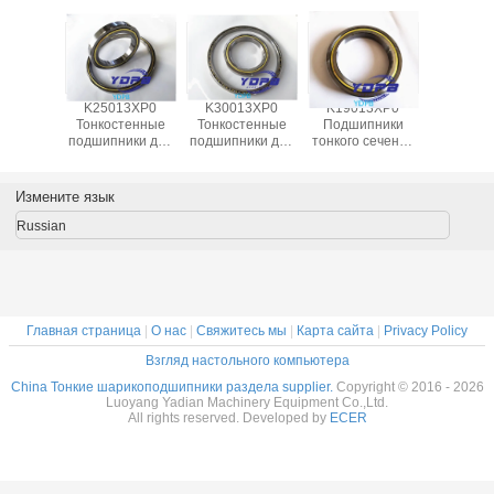
13XP0
K25013XP0
K30013XP0
K19013XP0
J1700
пники
Тонкостенные
Тонкостенные
Подшипники
Гермет
 сечения
подшипники для
подшипники для
тонкого сечения
тонкост
ля
поворотных
поворотных
для
подшипни
ционных
столов Латунный
столов Латунный
индексационных
промышл
лов
сепаратор
сепаратор
столов
робот
Измените язык
ниная
Подшипники
Подшипники,
латуниные
латун
тка
изготовлены на
изготовленные
клетки
сепара
Russian
ники на
заказ
на заказ из
подшипники на
подшип
з из
Нержавеющая
нержавеющей
заказ из
изготов
веющей
сталь
стали
нержавеющей
на зак
али
стали
нержав
ста
Главная страница
|
О нас
|
Свяжитесь мы
|
Карта сайта
|
Privacy Policy
Взгляд настольного компьютера
China Тонкие шарикоподшипники раздела supplier.
Copyright © 2016 - 2026
Luoyang Yadian Machinery Equipment Co.,Ltd.
All rights reserved. Developed by
ECER