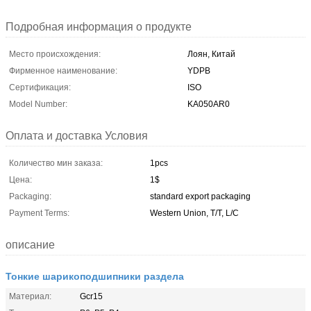
Подробная информация о продукте
Место происхождения:
Лоян, Китай
Фирменное наименование:
YDPB
Сертификация:
ISO
Model Number:
KA050AR0
Оплата и доставка Условия
Количество мин заказа:
1pcs
Цена:
1$
Packaging:
standard export packaging
Payment Terms:
Western Union, T/T, L/C
описание
Тонкие шарикоподшипники раздела
Материал:
Gcr15