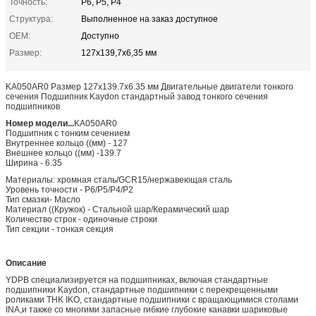
Точность:
P6, P5, P4
Структура:
Выполненное на заказ доступное
OEM:
Доступно
Размер:
127х139,7х6,35 мм
KA050AR0 Размер 127x139.7x6.35 мм Двигательные двигатели тонкого
сечения Подшипник Kaydon стандартный завод тонкого сечения
подшипников
Номер модели...
KA050AR0
Подшипник с тонким сечением
Внутреннее кольцо ((мм) - 127
Внешнее кольцо ((мм) -139.7
Ширина - 6.35
Материалы: хромная сталь/GCR15/нержавеющая сталь
Уровень точности - P6/P5/P4/P2
Тип смазки- Масло
Материал ((Кружок) - Стальной шар/Керамический шар
Количество строк - одиночные строки
Тип секции - тонкая секция
Описание
YDPB специализируется на подшипниках, включая стандартные
подшипники Kaydon, стандартные подшипники с перекрещенными
роликами THK IKO, стандартные подшипники с вращающимися столами
INA,и также со многими запасные гибкие глубокие канавки шариковые