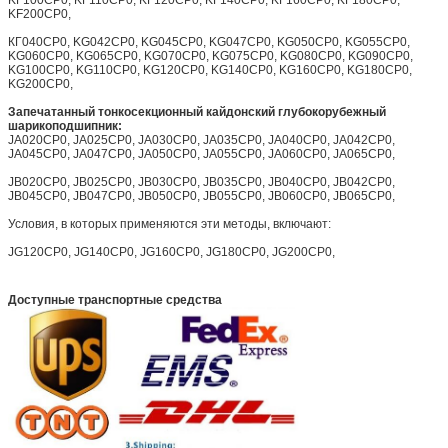
KF100CP0, KF110CP0, KF120CP0, KF140CP0, KF160CP0, KF180CP0,
KF200CP0,
КГ040CP0, KG042CP0, KG045CP0, KG047CP0, KG050CP0, KG055CP0,
KG060CP0, KG065CP0, KG070CP0, KG075CP0, KG080CP0, KG090CP0,
KG100CP0, KG110CP0, KG120CP0, KG140CP0, KG160CP0, KG180CP0,
KG200CP0,
Запечатанный тонкосекционный кайдонский глубокорубежный
шарикоподшипник:
JA020CP0, JA025CP0, JA030CP0, JA035CP0, JA040CP0, JA042CP0,
JA045CP0, JA047CP0, JA050CP0, JA055CP0, JA060CP0, JA065CP0,
JB020CP0, JB025CP0, JB030CP0, JB035CP0, JB040CP0, JB042CP0,
JB045CP0, JB047CP0, JB050CP0, JB055CP0, JB060CP0, JB065CP0,
Условия, в которых применяются эти методы, включают:
JG120CP0, JG140CP0, JG160CP0, JG180CP0, JG200CP0,
Доступные транспортные средства