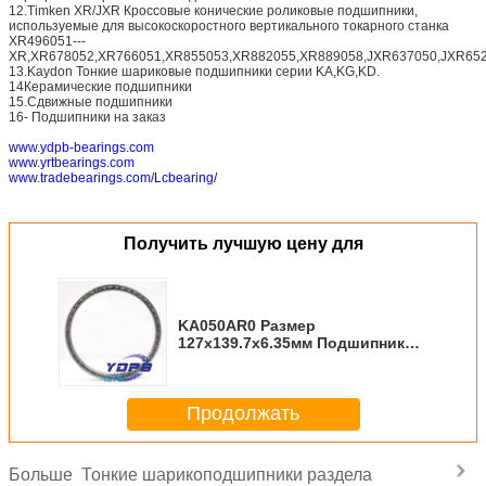
12.Timken XR/JXR Кроссовые конические роликовые подшипники,
используемые для высокоскоростного вертикального токарного станка
XR496051---
XR,XR678052,XR766051,XR855053,XR882055,XR889058,JXR637050,JXR652
13.Kaydon Тонкие шариковые подшипники серии KA,KG,KD.
14Керамические подшипники
15.Сдвижные подшипники
16- Подшипники на заказ
www.ydpb-bearings.com
www.yrtbearings.com
www.tradebearings.com/Lcbearing/
Получить лучшую цену для
KA050AR0 Размер
127x139.7x6.35мм Подшипник
тонкостенный Приводные
двигатели Стандартные
тонкостенные подшипники
Продолжать
Kaydon, завод
Тонкие шарикоподшипники раздела
Больше