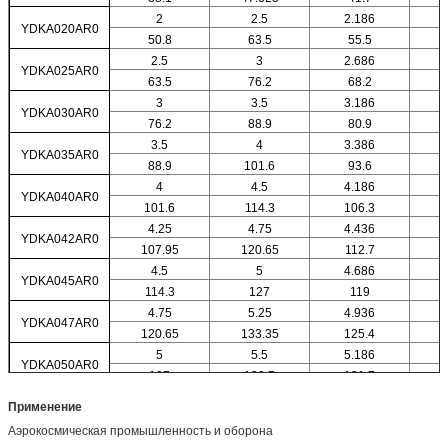
2
2.5
2.186
YDKA020AR0
50.8
63.5
55.5
2.5
3
2.686
YDKA025AR0
63.5
76.2
68.2
3
3.5
3.186
YDKA030AR0
76.2
88.9
80.9
3.5
4
3.386
YDKA035AR0
88.9
101.6
93.6
4
4.5
4.186
YDKA040AR0
101.6
114.3
106.3
4.25
4.75
4.436
YDKA042AR0
107.95
120.65
112.7
4.5
5
4.686
YDKA045AR0
114.3
127
119
4.75
5.25
4.936
YDKA047AR0
120.65
133.35
125.4
5
5.5
5.186
YDKA050AR0
127
139.7
131.7
Применение
Аэрокосмическая промышленность и оборона