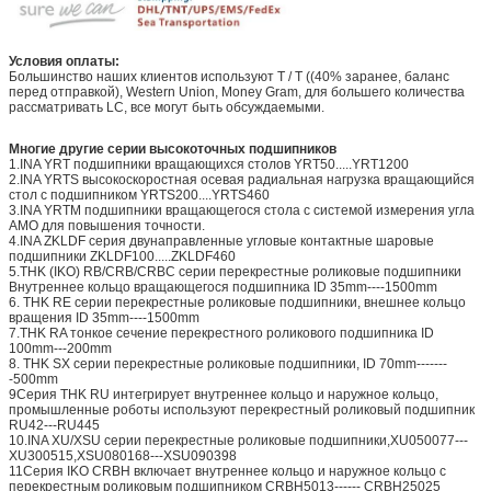
Условия оплаты:
Большинство наших клиентов используют T / T ((40% заранее, баланс
перед отправкой), Western Union, Money Gram, для большего количества
рассматривать LC, все могут быть обсуждаемыми.
Многие другие серии высокоточных подшипников
1.INA YRT подшипники вращающихся столов YRT50.....YRT1200
2.INA YRTS высокоскоростная осевая радиальная нагрузка вращающийся
стол с подшипником YRTS200....YRTS460
3.INA YRTM подшипники вращающегося стола с системой измерения угла
AMO для повышения точности.
4.INA ZKLDF серия двунаправленные угловые контактные шаровые
подшипники ZKLDF100.....ZKLDF460
5.THK (IKO) RB/CRB/CRBC серии перекрестные роликовые подшипники
Внутреннее кольцо вращающегося подшипника ID 35mm----1500mm
6. THK RE серии перекрестные роликовые подшипники, внешнее кольцо
вращения ID 35mm----1500mm
7.THK RA тонкое сечение перекрестного роликового подшипника ID
100mm---200mm
8. THK SX серии перекрестные роликовые подшипники, ID 70mm-------
-500mm
9Серия THK RU интегрирует внутреннее кольцо и наружное кольцо,
промышленные роботы используют перекрестный роликовый подшипник
RU42---RU445
10.INA XU/XSU серии перекрестные роликовые подшипники,XU050077---
XU300515,XSU080168---XSU090398
11Серия IKO CRBH включает внутреннее кольцо и наружное кольцо с
перекрестным роликовым подшипником CRBH5013------ CRBH25025