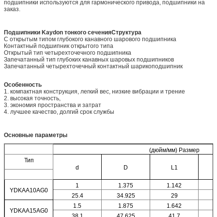
подшипники используются для гармонического привода, подшипники на
заказ.
Подшипники Kaydon тонкого сечения
Структура
С открытым типом глубокого канавного шарового подшипника
Контактный подшипник открытого типа
Открытый тип четырехточечного подшипника
Запечатанный тип глубоких канавных шаровых подшипников
Запечатанный четырехточечный контактный шарикоподшипник
Особенность
1. компактная конструкция, легкий вес, низкие вибрации и трение
2. высокая точность,
3. экономия пространства и затрат
4. лучшее качество, долгий срок службы
Основные параметры
(дюйм/мм) Размер
Тип
d
D
L1
1
1.375
1.142
YDKAA10AG0
25.4
34.925
29
1.5
1.875
1.642
YDKAA15AG0
38.1
47.625
41.7