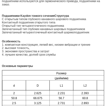
подшипники используются для гармонического привода, подшипники на
заказ.
Подшипники Kaydon тонкого сечения
Структура
С открытым типом глубокого канавного шарового подшипника
Контактный подшипник открытого типа
Открытый тип четырехточечного подшипника
Запечатанный тип глубоких канавных шаровых подшипников
Запечатанный четырехточечный контактный шарикоподшипник
Особенность
1. компактная конструкция, легкий вес, низкие вибрации и трение
2. высокая точность,
3. экономия пространства и затрат
4. лучшее качество, долгий срок службы
Основные параметры
Размер
(дюйм/мм)
d
D
L1
L2
2
2.625
2.231
2.393
50.8
66.675
56.7
60.8
2.5
3.125
2.731
2.893