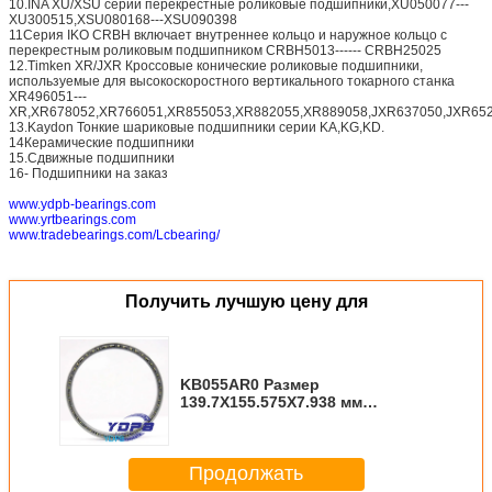
10.INA XU/XSU серии перекрестные роликовые подшипники,XU050077---
XU300515,XSU080168---XSU090398
11Серия IKO CRBH включает внутреннее кольцо и наружное кольцо с
перекрестным роликовым подшипником CRBH5013------ CRBH25025
12.Timken XR/JXR Кроссовые конические роликовые подшипники,
используемые для высокоскоростного вертикального токарного станка
XR496051---
XR,XR678052,XR766051,XR855053,XR882055,XR889058,JXR637050,JXR652
13.Kaydon Тонкие шариковые подшипники серии KA,KG,KD.
14Керамические подшипники
15.Сдвижные подшипники
16- Подшипники на заказ
www.ydpb-bearings.com
www.yrtbearings.com
www.tradebearings.com/Lcbearing/
Получить лучшую цену для
KB055AR0 Размер
139.7X155.575X7.938 мм
Движение Моторы тонкого
сечения Подшипник Kaydon
стандартный завод тонкого
Продолжать
сечения подшипников