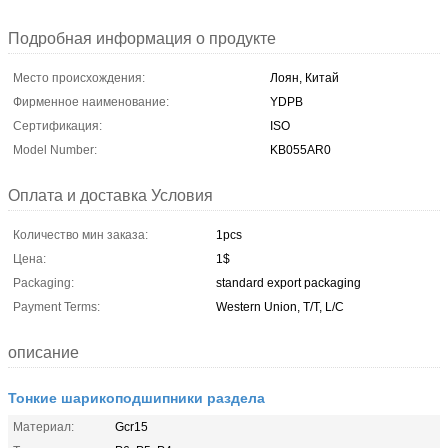
Подробная информация о продукте
Место происхождения:
Лоян, Китай
Фирменное наименование:
YDPB
Сертификация:
ISO
Model Number:
KB055AR0
Оплата и доставка Условия
Количество мин заказа:
1pcs
Цена:
1$
Packaging:
standard export packaging
Payment Terms:
Western Union, T/T, L/C
описание
Тонкие шарикоподшипники раздела
Материал:
Gcr15