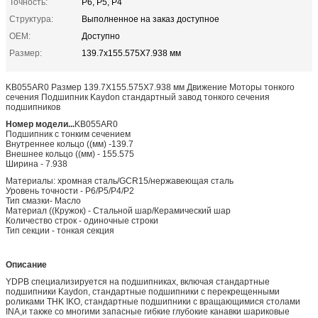
Точность:
P6, P5, P4
Структура:
Выполненное на заказ доступное
OEM:
Доступно
Размер:
139.7x155.575X7.938 мм
KB055AR0 Размер 139.7X155.575X7.938 мм Движение Моторы тонкого
сечения Подшипник Kaydon стандартный завод тонкого сечения
подшипников
Номер модели...
KB055AR0
Подшипник с тонким сечением
Внутреннее кольцо ((мм) -139.7
Внешнее кольцо ((мм) - 155.575
Ширина - 7.938
Материалы: хромная сталь/GCR15/нержавеющая сталь
Уровень точности - P6/P5/P4/P2
Тип смазки- Масло
Материал ((Кружок) - Стальной шар/Керамический шар
Количество строк - одиночные строки
Тип секции - тонкая секция
Описание
YDPB специализируется на подшипниках, включая стандартные
подшипники Kaydon, стандартные подшипники с перекрещенными
роликами THK IKO, стандартные подшипники с вращающимися столами
INA,и также со многими запасные гибкие глубокие канавки шариковые