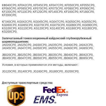
КФ040CP0, KF042CP0, KF045CP0, KF047CP0, KF050CP0, KF055CP0,
KF060CP0, KF065CP0, KF070CP0, KF075CP0, KF080CP0, KF090CP0,
KF100CP0, KF110CP0, KF120CP0, KF140CP0, KF160CP0, KF180CP0,
KF200CP0,
КГ040CP0, KG042CP0, KG045CP0, KG047CP0, KG050CP0, KG055CP0,
KG060CP0, KG065CP0, KG070CP0, KG075CP0, KG080CP0, KG090CP0,
KG100CP0, KG110CP0, KG120CP0, KG140CP0, KG160CP0, KG180CP0,
KG200CP0,
Запечатанный тонкосекционный кайдонский глубокорубежный
шарикоподшипник:
JA020CP0, JA025CP0, JA030CP0, JA035CP0, JA040CP0, JA042CP0,
JA045CP0, JA047CP0, JA050CP0, JA055CP0, JA060CP0, JA065CP0,
JB020CP0, JB025CP0, JB030CP0, JB035CP0, JB040CP0, JB042CP0,
JB045CP0, JB047CP0, JB050CP0, JB055CP0, JB060CP0, JB065CP0,
Условия, в которых применяются эти методы, включают:
JG120CP0, JG140CP0, JG160CP0, JG180CP0, JG200CP0,
Доступные транспортные средства