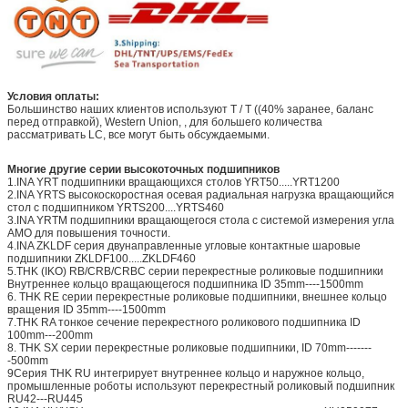
Условия оплаты:
Большинство наших клиентов используют T / T ((40% заранее, баланс
перед отправкой), Western Union, , для большего количества
рассматривать LC, все могут быть обсуждаемыми.
Многие другие серии высокоточных подшипников
1.INA YRT подшипники вращающихся столов YRT50.....YRT1200
2.INA YRTS высокоскоростная осевая радиальная нагрузка вращающийся
стол с подшипником YRTS200....YRTS460
3.INA YRTM подшипники вращающегося стола с системой измерения угла
AMO для повышения точности.
4.INA ZKLDF серия двунаправленные угловые контактные шаровые
подшипники ZKLDF100.....ZKLDF460
5.THK (IKO) RB/CRB/CRBC серии перекрестные роликовые подшипники
Внутреннее кольцо вращающегося подшипника ID 35mm----1500mm
6. THK RE серии перекрестные роликовые подшипники, внешнее кольцо
вращения ID 35mm----1500mm
7.THK RA тонкое сечение перекрестного роликового подшипника ID
100mm---200mm
8. THK SX серии перекрестные роликовые подшипники, ID 70mm-------
-500mm
9Серия THK RU интегрирует внутреннее кольцо и наружное кольцо,
промышленные роботы используют перекрестный роликовый подшипник
RU42---RU445