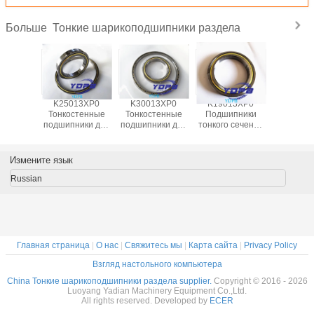
Тонкие шарикоподшипники раздела
Больше
13XP0
K25013XP0
K30013XP0
K19013XP0
J1700
пники
Тонкостенные
Тонкостенные
Подшипники
Гермет
 сечения
подшипники для
подшипники для
тонкого сечения
тонкост
ля
поворотных
поворотных
для
подшипни
ционных
столов Латунный
столов Латунный
индексационных
промышл
лов
сепаратор
сепаратор
столов
робот
Измените язык
ниная
Подшипники
Подшипники,
латуниные
латун
тка
изготовлены на
изготовленные
клетки
сепара
Russian
ники на
заказ
на заказ из
подшипники на
подшип
з из
Нержавеющая
нержавеющей
заказ из
изготов
веющей
сталь
стали
нержавеющей
на зак
али
стали
нержав
ста
Главная страница
|
О нас
|
Свяжитесь мы
|
Карта сайта
|
Privacy Policy
Взгляд настольного компьютера
China Тонкие шарикоподшипники раздела supplier.
Copyright © 2016 - 2026
Luoyang Yadian Machinery Equipment Co.,Ltd.
All rights reserved. Developed by
ECER