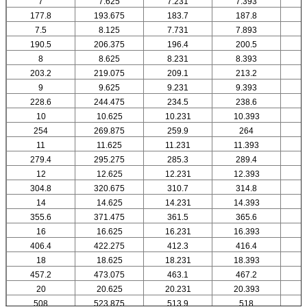
7
7.625
7.231
7.393
177.8
193.675
183.7
187.8
7.5
8.125
7.731
7.893
190.5
206.375
196.4
200.5
8
8.625
8.231
8.393
203.2
219.075
209.1
213.2
9
9.625
9.231
9.393
228.6
244.475
234.5
238.6
10
10.625
10.231
10.393
1
254
269.875
259.9
264
11
11.625
11.231
11.393
1
279.4
295.275
285.3
289.4
12
12.625
12.231
12.393
1
304.8
320.675
310.7
314.8
14
14.625
14.231
14.393
1
355.6
371.475
361.5
365.6
16
16.625
16.231
16.393
1
406.4
422.275
412.3
416.4
18
18.625
18.231
18.393
1
457.2
473.075
463.1
467.2
20
20.625
20.231
20.393
2
508
523.875
513.9
518