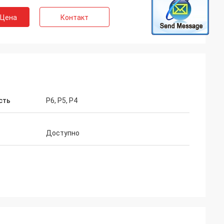
 Цена
Контакт
сть
P6, P5, P4
Доступно