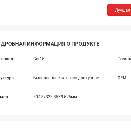
Лучшая
ДРОБНАЯ ИНФОРМАЦИЯ О ПРОДУКТЕ
териал
Gcr15
Точно
уктура
Выполненное на заказ доступное
OEM
змер
304.8x323.85X9.525мм