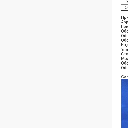
5
Пр
Аэр
При
Обо
Обо
Обо
Инд
Упа
Ста
Мед
Обо
Обо
Со