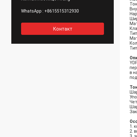
То
Вну
WhatsApp :
+8615515312930
Нар
Шир
Мат
Контакт
Кла
Тип
Мат
Кол
Тип
Оп
YDP
пер
в н
под
То
Шар
Упо
Чет
Шар
За
Ос
1. 
2. 
3. 