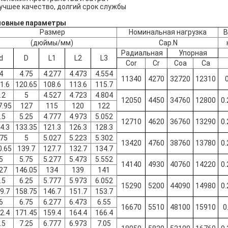
лучшее качество, долгий срок службы
новные параметры
Размер
Номинальная нагрузка
В
(дюймы/мм)
Cap.N
Радиальная
Упорная
d
D
L1
L2
L3
Cor
Cr
Coa
Ca
4
4.75
4.277
4.473
4.554
11340
4270
32720
12310
0
1.6
120.65
108.6
113.6
115.7
.2
5
4.527
4.723
4.804
12050
4450
34760
12800
0.
7.95
127
115
120
122
.5
5.25
4.777
4.973
5.052
12710
4620
36760
13290
0.
4.3
133.35
121.3
126.3
128.3
.75
5
5.027
5.223
5.302
13420
4760
38760
13780
0.
0.65
139.7
127.7
132.7
134.7
5
5.75
5.277
5.473
5.552
14140
4930
40760
14220
0.
27
146.05
134
139
141
.5
6.25
5.777
5.973
6.052
15290
5200
44090
14980
0.
9.7
158.75
146.7
151.7
153.7
6
6.75
6.277
6.473
6.55
16670
5510
48100
15910
0
2.4
171.45
159.4
164.4
166.4
.5
7.25
6.777
6.973
7.05