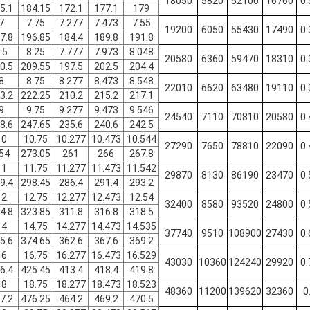
18050
5820
52100
16760
0.
5.1
184.15
172.1
177.1
179
7
7.75
7.277
7.473
7.55
19200
6050
55430
17490
0.
7.8
196.85
184.4
189.8
191.8
.5
8.25
7.777
7.973
8.048
20580
6360
59470
18310
0.
0.5
209.55
197.5
202.5
204.4
8
8.75
8.277
8.473
8.548
22010
6620
63480
19110
0.
3.2
222.25
210.2
215.2
217.1
9
9.75
9.277
9.473
9.546
24540
7110
70810
20580
0.
8.6
247.65
235.6
240.6
242.5
10
10.75
10.277
10.473
10.544
27290
7650
78810
22090
0.
54
273.05
261
266
267.8
11
11.75
11.277
11.473
11.542
29870
8130
86190
23470
0.
9.4
298.45
286.4
291.4
293.2
12
12.75
12.277
12.473
12.54
32400
8580
93520
24800
0.
4.8
323.85
311.8
316.8
318.5
14
14.75
14.277
14.473
14.535
37740
9510
108900
27430
0.
5.6
374.65
362.6
367.6
369.2
16
16.75
16.277
16.473
16.529
43030
10360
124240
29920
0.
6.4
425.45
413.4
418.4
419.8
18
18.75
18.277
18.473
18.523
48360
11200
139620
32360
0
7.2
476.25
464.2
469.2
470.5