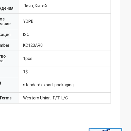
Лоян, Китай
ждения
ое
YDPB
вание
кация
ISO
umber
KC120AR0
тво
1pcs
за
1$
g
standard export packaging
Terms
Western Union, T/T, L/C