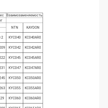
ес
Взаимозаменяемость
кг
NTN
KAYDON
.2
KYC040
KC040AR0
209
KYC042
KC042AR0
222
KYC045
KC045AR0
231
KYC047
KC047AR0
245
KYC050
KC050AR0
263
KYC055
KC055AR0
.29
KYC060
KC060AR0