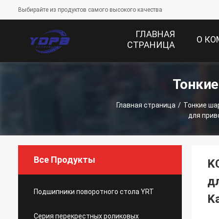
Выбирайте из продуктов самого высокого качества
ГЛАВНАЯ
О К
СТРАНИЦА
Тонки
Главная страница
/
Тонкие ша
для прив
Все Продукты
K
д
Подшипники поворотного стола YRT
K
Серия перекрестных роликовых