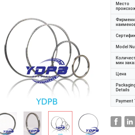
Место
происхо
Фирменн
наимено
Сертифи
Model N
Количес
мин зака
Цена
Packagin
Details
Payment 