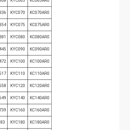
308
KYC065
KC065AR0
336
KYC070
KC070AR0
354
KYC075
KC075AR0
381
KYC080
KC080AR0
445
KYC090
KC090AR0
472
KYC100
KC100AR0
517
KYC110
KC110AR0
558
KYC120
KC120AR0
649
KYC140
KC140AR0
739
KYC160
KC160AR0
.83
KYC180
KC180AR0