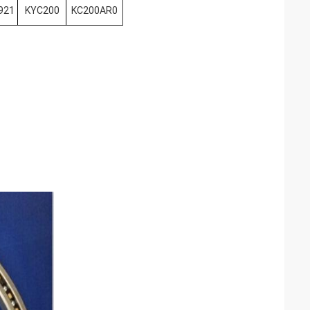
921
KYC200
KC200AR0