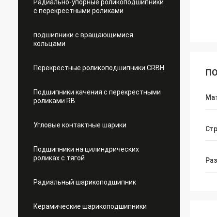
Радиально-упорные роликоподшипники
с перекрестными роликами
подшипники с вращающимися
кольцами
Перекрестные роликоподшипники CRBH
ПО
Подшипники качения с перекрестными
Ма
роликами RB
Угловые контактные шарики
Стр
Подшипники на цилиндрических
роликах с тягой
Ра
Радиальный шарикоподшипник
Керамические шарикоподшипники