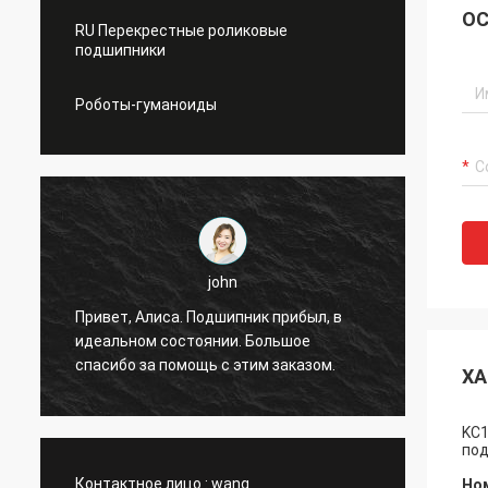
ОС
RU Перекрестные роликовые
подшипники
Роботы-гуманоиды
john
я
Привет, Алиса. Подшипник прибыл, в
Привет
идеальном состоянии. Большое
без сб
спасибо за помощь с этим заказом.
ХА
KC1
под
Контактное лицо :
wang
Но