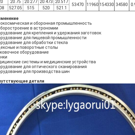
20
20.75
20.277
20.473
20.517
53470
11960
154330
34580
0.
08
527.05
515
520
521.1
именение
окосмическая и оборонная промышленность
боростроение в астрономии
рудование для крепления и удержания заготовок
рудование для пищевой промышленности
рудование для обработки стекла
ексные и поворотные столы
ковочное оборудование
нки
ицинские системы и медицинские устройства
рудование для оптического сканирования
рудование для производства шин
путствующие детали