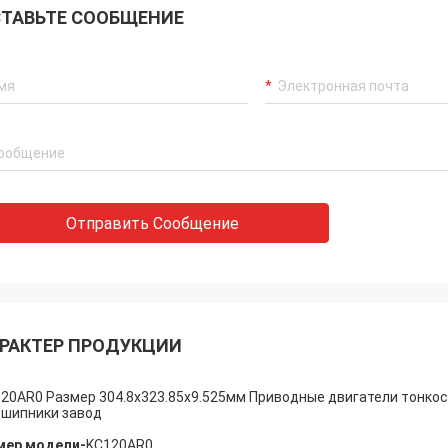
ТАВЬТЕ СООБЩЕНИЕ
Отправить Сообщение
Холли.
, Алиса: Всё собрано и работает
оев. Большое спасибо.
РАКТЕР ПРОДУКЦИИ
20AR0 Размер 304.8x323.85x9.525мм Приводные двигатели тонко
шипники завод
мер модели-
KC120AR0