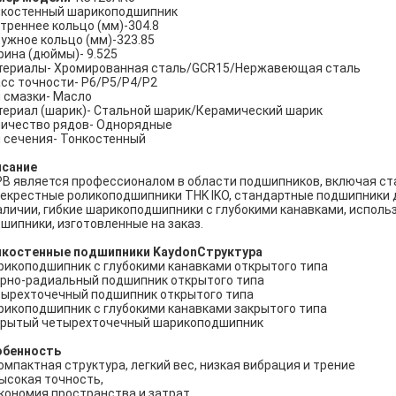
нкостенный шарикоподшипник
треннее кольцо (мм)-304.8
ужное кольцо (мм)-323.85
ина (дюймы)- 9.525
ериалы- Хромированная сталь/GCR15/Нержавеющая сталь
сс точности- P6/P5/P4/P2
 смазки- Масло
ериал (шарик)- Стальной шарик/Керамический шарик
ичество рядов- Однорядные
 сечения- Тонкостенный
исание
B является профессионалом в области подшипников, включая ст
екрестные роликоподшипники THK IKO, стандартные подшипники д
аличии, гибкие шарикоподшипники с глубокими канавками, исполь
шипники, изготовленные на заказ.
нкостенные подшипники Kaydon
Структура
икоподшипник с глубокими канавками открытого типа
рно-радиальный подшипник открытого типа
ырехточечный подшипник открытого типа
икоподшипник с глубокими канавками закрытого типа
крытый четырехточечный шарикоподшипник
обенность
компактная структура, легкий вес, низкая вибрация и трение
высокая точность,
экономия пространства и затрат