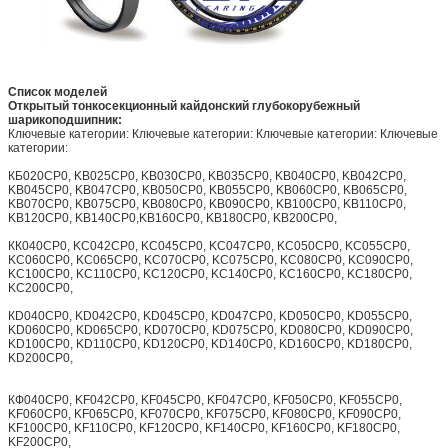
Список моделей
Открытый тонкосекционный кайдонский глубокорубежный
шарикоподшипник:
Ключевые категории: Ключевые категории: Ключевые категории: Ключевые
категории:
КБ020CP0, KB025CP0, KB030CP0, KB035CP0, KB040CP0, KB042CP0,
KB045CP0, KB047CP0, KB050CP0, KB055CP0, KB060CP0, KB065CP0,
KB070CP0, KB075CP0, KB080CP0, KB090CP0, KB100CP0, KB110CP0,
KB120CP0, KB140CP0,KB160CP0, KB180CP0, KB200CP0,
КК040CP0, KC042CP0, KC045CP0, KC047CP0, KC050CP0, KC055CP0,
KC060CP0, KC065CP0, KC070CP0, KC075CP0, KC080CP0, KC090CP0,
KC100CP0, KC110CP0, KC120CP0, KC140CP0, KC160CP0, KC180CP0,
KC200CP0,
КD040CP0, KD042CP0, KD045CP0, KD047CP0, KD050CP0, KD055CP0,
KD060CP0, KD065CP0, KD070CP0, KD075CP0, KD080CP0, KD090CP0,
KD100CP0, KD110CP0, KD120CP0, KD140CP0, KD160CP0, KD180CP0,
KD200CP0,
КФ040CP0, KF042CP0, KF045CP0, KF047CP0, KF050CP0, KF055CP0,
KF060CP0, KF065CP0, KF070CP0, KF075CP0, KF080CP0, KF090CP0,
KF100CP0, KF110CP0, KF120CP0, KF140CP0, KF160CP0, KF180CP0,
KF200CP0,