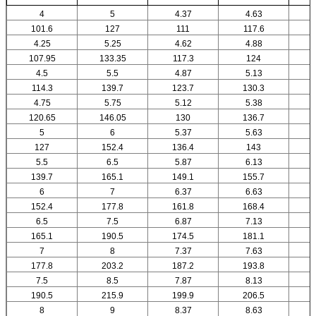
4
5
4.37
4.63
101.6
127
111
117.6
4.25
5.25
4.62
4.88
107.95
133.35
117.3
124
4.5
5.5
4.87
5.13
114.3
139.7
123.7
130.3
4.75
5.75
5.12
5.38
120.65
146.05
130
136.7
5
6
5.37
5.63
127
152.4
136.4
143
5.5
6.5
5.87
6.13
139.7
165.1
149.1
155.7
6
7
6.37
6.63
152.4
177.8
161.8
168.4
6.5
7.5
6.87
7.13
165.1
190.5
174.5
181.1
7
8
7.37
7.63
177.8
203.2
187.2
193.8
7.5
8.5
7.87
8.13
190.5
215.9
199.9
206.5
8
9
8.37
8.63