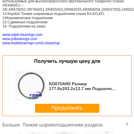
используемые для высокоскоростного вертикального токарного станка
XR496051---
XR,XR678052,XR766051,XR855053,XR882055,XR889058,JXR637050,JXR652
13.Kaydon Тонкие шариковые подшипники серии KA,KG,KD.
14Керамические подшипники
15.Сдвижные подшипники
16- Подшипники на заказ
www.ydpb-bearings.com
www.yrtbearings.com
www.tradebearings.com/Lcbearing/
Получить лучшую цену для
KD070AR0 Размер
177.8x203.2x12.7 мм Подшипник
тонкостенный для приводных
двигателей Стандартные
тонкостенные подшипники
Продолжать
Kaydon, завод
Тонкие шарикоподшипники раздела
Больше