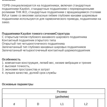
YDPB специализируется на подшипниках, включая стандартные
подшипники Kaydon, стандартные подшипники с перекрещенными
роликами THK IKO, стандартные подшипники с вращающимися столами
INA,и также со многими запасные гибкие глубокие канавки шариковые
подшипники используются для гармонического привода, подшипники на
заказ.
Подшипники Kaydon тонкого сечения
Структура
С открытым типом глубокого канавного шарового подшипника
Контактный подшипник открытого типа
Открытый тип четырехточечного подшипника
Запечатанный тип глубоких канавных шаровых подшипников
Запечатанный четырехточечный контактный шарикоподшипник
Особенность
1. компактная конструкция, легкий вес, низкие вибрации и трение
2. высокая точность,
3. экономия пространства и затрат
4. лучшее качество, долгий срок службы
Основные параметры
Размер
(дюйм/мм)
d
D
L1
L2