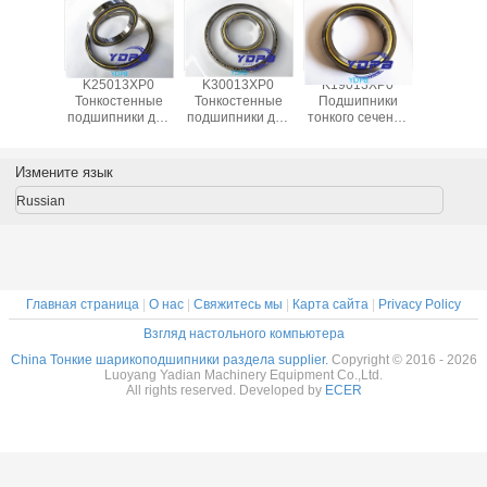
13XP0
K25013XP0
K30013XP0
K19013XP0
J1700
пники
Тонкостенные
Тонкостенные
Подшипники
Гермет
 сечения
подшипники для
подшипники для
тонкого сечения
тонкост
ля
поворотных
поворотных
для
подшипни
ционных
столов Латунный
столов Латунный
индексационных
промышл
лов
сепаратор
сепаратор
столов
робот
Измените язык
ниная
Подшипники
Подшипники,
латуниные
латун
тка
изготовлены на
изготовленные
клетки
сепара
Russian
ники на
заказ
на заказ из
подшипники на
подшип
з из
Нержавеющая
нержавеющей
заказ из
изготов
веющей
сталь
стали
нержавеющей
на зак
али
стали
нержав
ста
Главная страница
|
О нас
|
Свяжитесь мы
|
Карта сайта
|
Privacy Policy
Взгляд настольного компьютера
China Тонкие шарикоподшипники раздела supplier.
Copyright © 2016 - 2026
Luoyang Yadian Machinery Equipment Co.,Ltd.
All rights reserved. Developed by
ECER