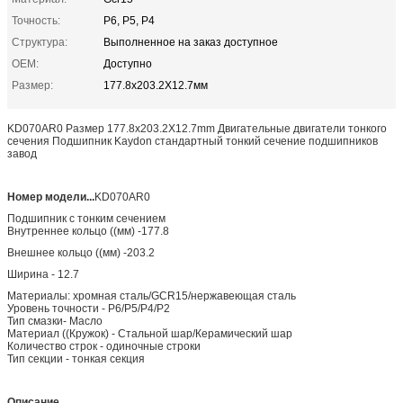
Точность:
P6, P5, P4
Структура:
Выполненное на заказ доступное
OEM:
Доступно
Размер:
177.8x203.2X12.7мм
KD070AR0 Размер 177.8x203.2X12.7mm Двигательные двигатели тонкого
сечения Подшипник Kaydon стандартный тонкий сечение подшипников
завод
Номер модели...
KD070AR0
Подшипник с тонким сечением
Внутреннее кольцо ((мм) -177.8
Внешнее кольцо ((мм) -203.2
Ширина - 12.7
Материалы: хромная сталь/GCR15/нержавеющая сталь
Уровень точности - P6/P5/P4/P2
Тип смазки- Масло
Материал ((Кружок) - Стальной шар/Керамический шар
Количество строк - одиночные строки
Тип секции - тонкая секция
Описание