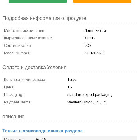
Подробная информация о продукте
Место происхождения:
Лоян, Китай
Фирменное наименование:
YDPB
Сертификация:
ISO
Model Number:
KD070AR0
Оплата и доставка Условия
Количество мин заказа:
1pcs
Цена:
1$
Packaging:
standard export packaging
Payment Terms:
Western Union, T/T, L/C
описание
Тонкие шарикоподшипники раздела
Материал:
Gcr15