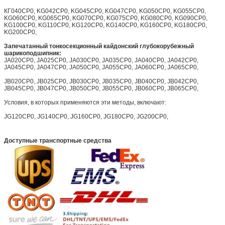
КГ040CP0, KG042CP0, KG045CP0, KG047CP0, KG050CP0, KG055CP0,
KG060CP0, KG065CP0, KG070CP0, KG075CP0, KG080CP0, KG090CP0,
KG100CP0, KG110CP0, KG120CP0, KG140CP0, KG160CP0, KG180CP0,
KG200CP0,
Запечатанный тонкосекционный кайдонский глубокорубежный
шарикоподшипник:
JA020CP0, JA025CP0, JA030CP0, JA035CP0, JA040CP0, JA042CP0,
JA045CP0, JA047CP0, JA050CP0, JA055CP0, JA060CP0, JA065CP0,
JB020CP0, JB025CP0, JB030CP0, JB035CP0, JB040CP0, JB042CP0,
JB045CP0, JB047CP0, JB050CP0, JB055CP0, JB060CP0, JB065CP0,
Условия, в которых применяются эти методы, включают:
JG120CP0, JG140CP0, JG160CP0, JG180CP0, JG200CP0,
Доступные транспортные средства