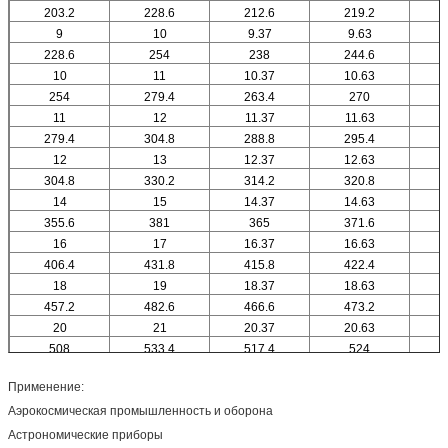
203.2
228.6
212.6
219.2
9
10
9.37
9.63
228.6
254
238
244.6
10
11
10.37
10.63
1
254
279.4
263.4
270
11
12
11.37
11.63
279.4
304.8
288.8
295.4
12
13
12.37
12.63
1
304.8
330.2
314.2
320.8
14
15
14.37
14.63
1
355.6
381
365
371.6
16
17
16.37
16.63
1
406.4
431.8
415.8
422.4
18
19
18.37
18.63
1
457.2
482.6
466.6
473.2
20
21
20.37
20.63
2
508
533.4
517.4
524
Применение:
Аэрокосмическая промышленность и оборона
Астрономические приборы