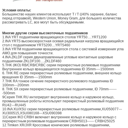
Условия оплаты:
Большинство наших клиентов используют T / T ((40% заранее, баланс
перед отправкой), Western Union, Money Gram, для большего количества
рассматривать LC, все могут быть обсуждаемыми.
Многие другие серии высокоточных подшипников
1.INA YRT подшипники вращающихся столов YRT50.....YRT1200
2.INA YRTS высокоскоростная осевая радиальная нагрузка вращающийся
стол с подшипником YRTS200....YRTS460
3.INA YRTM подшипники вращающегося стола с системой измерения угла
AMO для повышения точности.
4.INA ZKLDF серия двунаправленные угловые контактные шаровые
подшипники ZKLDF100.....ZKLDF460
5.THK (IKO) RB/CRB/CRBC серии перекрестные роликовые подшипники
Внутреннее кольцо вращающегося подшипника ID 35mm----1500mm
6. THK RE серии перекрестные роликовые подшипники, внешнее кольцо
вращения ID 35mm----1500mm
7.THK RA тонкое сечение перекрестного роликового подшипника ID
100mm---200mm
8. THK SX серии перекрестные роликовые подшипники, ID 70mm-------
-500mm
9Серия THK RU интегрирует внутреннее кольцо и наружное кольцо,
промышленные роботы используют перекрестный роликовый подшипник
RU42---RU445
10.INA XU/XSU серии перекрестные роликовые подшипники,XU050077---
XU300515,XSU080168---XSU090398
11Серия IKO CRBH включает внутреннее кольцо и наружное кольцо с
перекрестным роликовым подшипником CRBH5013------ CRBH25025
12.Timken XR/JXR Кроссовые конические роликовые подшипники,