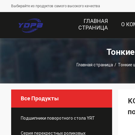
Выбирайте из продуктов самого высокого качества
ГЛАВНАЯ
О К
СТРАНИЦА
Тонки
Главная страница
/
Тонкие 
Все Продукты
K
п
Подшипники поворотного стола YRT
Серия перекрестных роликовых