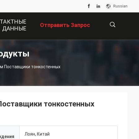
Russian
ТАКТНЫЕ
Отправить Запрос
ДАННЫЕ
одукты
描
述
Поставщики тонкостенных
Лоян, Китай
ждения