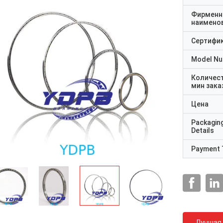
Фирменн
наимено
Сертифи
Model N
Количес
мин зака
Цена
Packagin
Details
Payment 
Лучшая