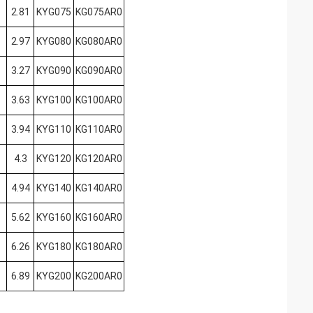
2.81
KYG075
KG075AR0
2.97
KYG080
KG080AR0
3.27
KYG090
KG090AR0
3.63
KYG100
KG100AR0
3.94
KYG110
KG110AR0
4.3
KYG120
KG120AR0
4.94
KYG140
KG140AR0
5.62
KYG160
KG160AR0
6.26
KYG180
KG180AR0
6.89
KYG200
KG200AR0