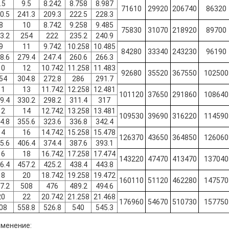
.5
9.5
8.242
8.758
8.987
71610
29920
206740
86320
0.5
241.3
209.3
222.5
228.3
8
10
8.742
9.258
9.485
75830
31070
218920
89700
3.2
254
222
235.2
240.9
9
11
9.742
10.258
10.485
84280
33340
243230
96190
8.6
279.4
247.4
260.6
266.3
10
12
10.742
11.258
11.483
92680
35520
367550
102500
54
304.8
272.8
286
291.7
11
13
11.742
12.258
12.481
101120
37650
291860
108640
9.4
330.2
298.2
311.4
317
12
14
12.742
13.258
13.481
109530
39690
316220
114590
4.8
355.6
323.6
336.8
342.4
14
16
14.742
15.258
15.478
126370
43650
364850
126060
5.6
406.4
374.4
387.6
393.1
16
18
16.742
17.258
17.474
143220
47470
413470
137040
6.4
457.2
425.2
438.4
443.8
18
20
18.742
19.258
19.472
160110
51120
462280
147570
7.2
508
476
489.2
494.6
20
22
20.742
21.258
21.468
176960
54670
510730
157750
08
558.8
526.8
540
545.3
менение: