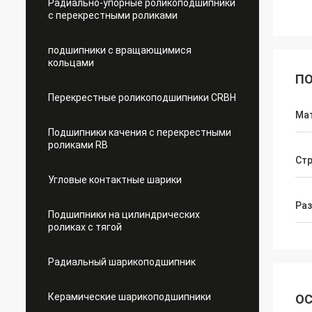
Радиально-упорные роликоподшипники
с перекрестными роликами
подшипники с вращающимися
кольцами
ПО
Перекрестные роликоподшипники CRBH
Ма
Подшипники качения с перекрестными
роликами RB
Стр
Угловые контактные шарики
Ра
Подшипники на цилиндрических
роликах с тягой
Радиальный шарикоподшипник
Керамические шарикоподшипники
ОС