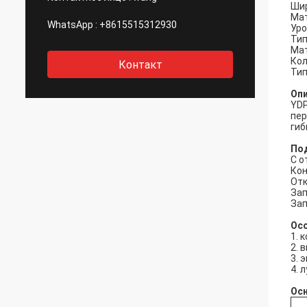
Шир
Мат
WhatsApp :
+8615515312930
Уро
Тип
Мат
Кол
Контакт
Тип
Оп
YDP
пер
гиб
Под
С о
Кон
Отк
Зап
Зап
Ос
1. 
2. 
3. 
4. 
Ос