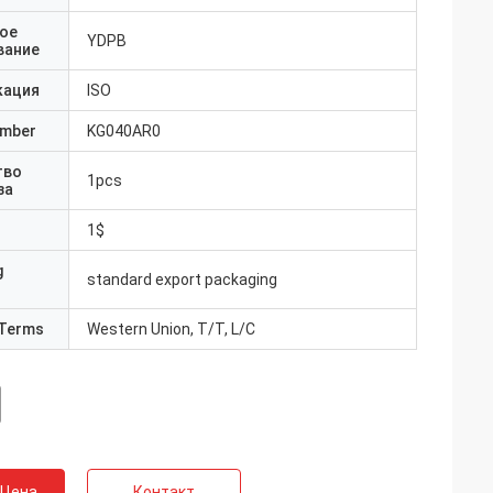
ое
YDPB
вание
кация
ISO
umber
KG040AR0
тво
1pcs
за
1$
g
standard export packaging
Terms
Western Union, T/T, L/C
 Цена
Контакт