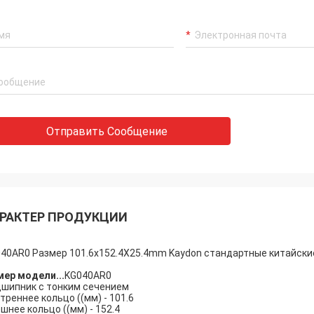
Отправить Сообщение
Холли.
, Алиса: Всё собрано и работает
РАКТЕР ПРОДУКЦИИ
оев. Большое спасибо.
40AR0 Размер 101.6x152.4X25.4mm Kaydon стандартные китайск
ер модели...
KG040AR0
шипник с тонким сечением
треннее кольцо ((мм) - 101.6
шнее кольцо ((мм) - 152.4