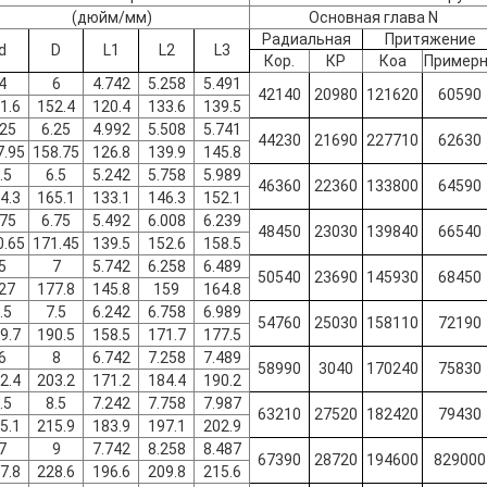
(дюйм/мм)
Основная глава N
Радиальная
Притяжение
d
D
L1
L2
L3
Кор.
КР
Коа
Пример
4
6
4.742
5.258
5.491
42140
20980
121620
60590
1.6
152.4
120.4
133.6
139.5
.25
6.25
4.992
5.508
5.741
44230
21690
227710
62630
7.95
158.75
126.8
139.9
145.8
.5
6.5
5.242
5.758
5.989
46360
22360
133800
64590
4.3
165.1
133.1
146.3
152.1
.75
6.75
5.492
6.008
6.239
48450
23030
139840
66540
0.65
171.45
139.5
152.6
158.5
5
7
5.742
6.258
6.489
50540
23690
145930
68450
27
177.8
145.8
159
164.8
.5
7.5
6.242
6.758
6.989
54760
25030
158110
72190
9.7
190.5
158.5
171.7
177.5
6
8
6.742
7.258
7.489
58990
3040
170240
75830
2.4
203.2
171.2
184.4
190.2
.5
8.5
7.242
7.758
7.987
63210
27520
182420
79430
5.1
215.9
183.9
197.1
202.9
7
9
7.742
8.258
8.487
67390
28720
194600
829000
7.8
228.6
196.6
209.8
215.6