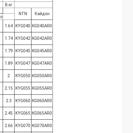
В кг
NTN
Кайдон
но
1.64
KYG040
KG040AR0
1.74
KYG042
KG042AR0
1.79
KYG045
KG045AR0
1.89
KYG047
KG047AR0
2
KYG050
KG050AR0
2.15
KYG055
KG055AR0
2.3
KYG060
KG060AR0
2.45
KYG065
KG065AR0
2.66
KYG070
KG070AR0