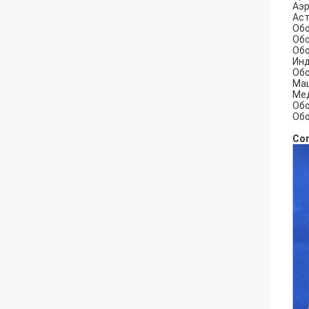
Аэр
Аст
Обо
Обо
Обо
Ин
Обо
Ма
Мед
Обо
Обо
Со