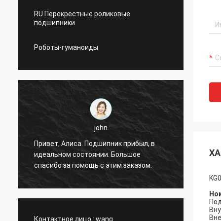
RU Перекрестные роликовые
подшипники
Роботы-гуманоиды
john
я
Привет, Алиса. Подшипник прибыл, в
Привет
ХА
идеальном состоянии. Большое
без сб
спасибо за помощь с этим заказом.
KG0
Ном
Под
Вну
Вне
Контактное лицо :
wang