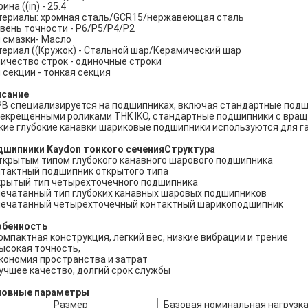
ина ((in) - 25.4
ериалы: хромная сталь/GCR15/нержавеющая сталь
вень точности - P6/P5/P4/P2
 смазки- Масло
ериал ((Кружок) - Стальной шар/Керамический шар
ичество строк - одиночные строки
 секции - тонкая секция
исание
B специализируется на подшипниках, включая стандартные подш
екрещенными роликами THK IKO, стандартные подшипники с вращ
кие глубокие канавки шариковые подшипники используются для га
шипники Kaydon тонкого сечения
Структура
ткрытым типом глубокого канавного шарового подшипника
тактный подшипник открытого типа
рытый тип четырехточечного подшипника
ечатанный тип глубоких канавных шаровых подшипников
ечатанный четырехточечный контактный шарикоподшипник
обенность
компактная конструкция, легкий вес, низкие вибрации и трение
высокая точность,
экономия пространства и затрат
лучшее качество, долгий срок службы
новные параметры
Размер
Базовая номинальная нагрузк