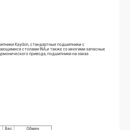
ипники Kaydon, стандартные подшипники с
ающимися столами INA,и также со многими запасные
рмонического привода, подшипники на заказ.
а
Вес
Обмен