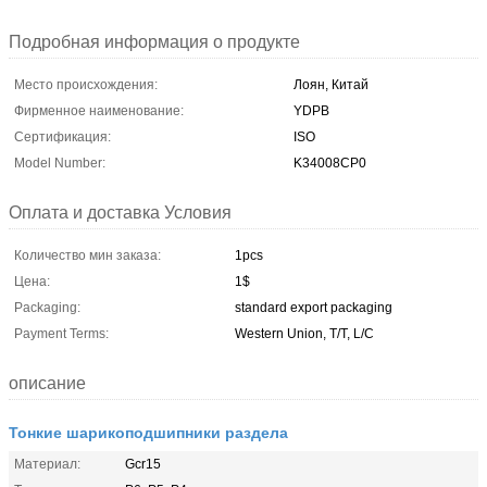
Подробная информация о продукте
Место происхождения:
Лоян, Китай
Фирменное наименование:
YDPB
Сертификация:
ISO
Model Number:
K34008CP0
Оплата и доставка Условия
Количество мин заказа:
1pcs
Цена:
1$
Packaging:
standard export packaging
Payment Terms:
Western Union, T/T, L/C
описание
Тонкие шарикоподшипники раздела
Материал:
Gcr15