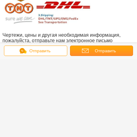
Чертежи, цены и другая необходимая информация,
пожалуйста, отправьте нам электронное письмо
ydbearing@foxmail.com или позвоните нам напрямую.
Отправить
Отправить
сообщение
запрос
Получить лучшую цену для
K34008CP0 Метрические
тонкосекционные подшипники
Kaydon Заменены на латунные
клетки из нержавеющей стали
Продолжать