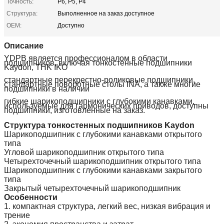
Точность:
P6, P5, P4
Структура:
Выполненное на заказ доступное
OEM:
Доступно
Описание
YDPB является профессионалом в области
подшипников, включая тонкостенные подшипники
Kaydon, THK IKO
стандартные перекрестно-роликовые подшипники,
стандартные поворотные столы INA, а также многие
подшипники в наличии
гибкие шарикоподшипники с глубокими канавками,
используемые для гармонических приводов, доступны
подшипники, изготовленные на заказ.
Структура тонкостенных подшипников Kaydon
Шарикоподшипник с глубокими канавками открытого
типа
Угловой шарикоподшипник открытого типа
Четырехточечный шарикоподшипник открытого типа
Шарикоподшипник с глубокими канавками закрытого
типа
Закрытый четырехточечный шарикоподшипник
Особенности
1. компактная структура, легкий вес, низкая вибрация и
трение