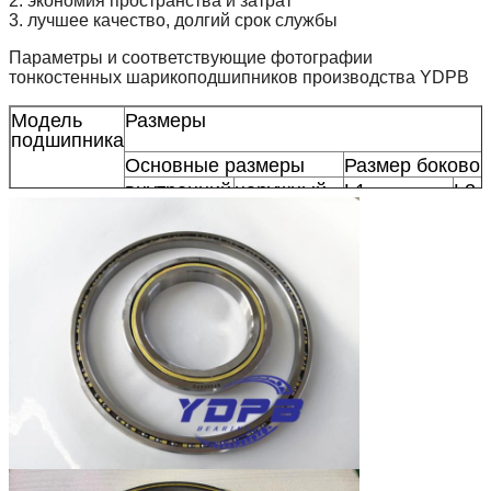
2. экономия пространства и затрат
3. лучшее качество, долгий срок службы
Параметры и соответствующие фотографии
тонкостенных шарикоподшипников производства YDPB
Модель
Размеры
подшипника
Основные размеры
Размер боковой
внутренний
наружный
L1
L2
диаметр
диаметр
K34008CP0
340
356
345.9
350