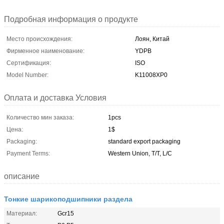
Подробная информация о продукте
Место происхождения:
Лоян, Китай
Фирменное наименование:
YDPB
Сертификация:
ISO
Model Number:
K11008XP0
Оплата и доставка Условия
Количество мин заказа:
1pcs
Цена:
1$
Packaging:
standard export packaging
Payment Terms:
Western Union, T/T, L/C
описание
Тонкие шарикоподшипники раздела
Материал:
Gcr15