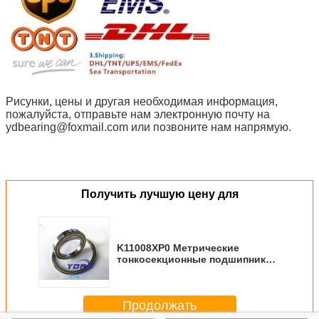
Рисунки, цены и другая необходимая информация,
пожалуйста, отправьте нам электронную почту на
ydbearing@foxmail.com или позвоните нам напрямую.
Получить лучшую цену для
K11008XP0 Метрические
тонкосекционные подшипники
для индекса и вращающихся
столов Китайский
производитель из
Продолжать
нержавеющей стали