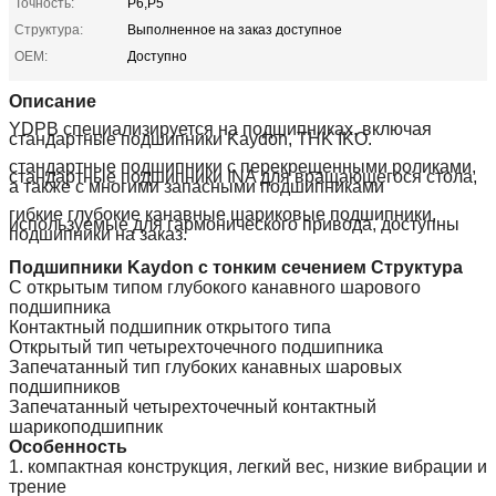
Точность:
P6,P5
Структура:
Выполненное на заказ доступное
OEM:
Доступно
Описание
YDPB специализируется на подшипниках, включая
стандартные подшипники Kaydon, THK IKO.
стандартные подшипники с перекрещенными роликами,
стандартные подшипники INA для вращающегося стола,
а также с многими запасными подшипниками
гибкие глубокие канавные шариковые подшипники,
используемые для гармонического привода, доступны
подшипники на заказ.
Подшипники Kaydon с тонким сечением Структура
С открытым типом глубокого канавного шарового
подшипника
Контактный подшипник открытого типа
Открытый тип четырехточечного подшипника
Запечатанный тип глубоких канавных шаровых
подшипников
Запечатанный четырехточечный контактный
шарикоподшипник
Особенность
1. компактная конструкция, легкий вес, низкие вибрации и
трение