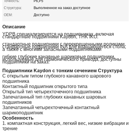
Точность:
P6,P5
Структура:
Выполненное на заказ доступное
OEM:
Доступно
Описание
YDPB специализируется на подшипниках, включая
стандартные подшипники Kaydon, THK IKO.
стандартные подшипники с перекрещенными роликами,
стандартные подшипники INA для вращающегося стола,
а также с многими запасными подшипниками
гибкие глубокие канавные шариковые подшипники,
используемые для гармонического привода, доступны
подшипники на заказ.
Подшипники Kaydon с тонким сечением Структура
С открытым типом глубокого канавного шарового
подшипника
Контактный подшипник открытого типа
Открытый тип четырехточечного подшипника
Запечатанный тип глубоких канавных шаровых
подшипников
Запечатанный четырехточечный контактный
шарикоподшипник
Особенность
1. компактная конструкция, легкий вес, низкие вибрации и
трение