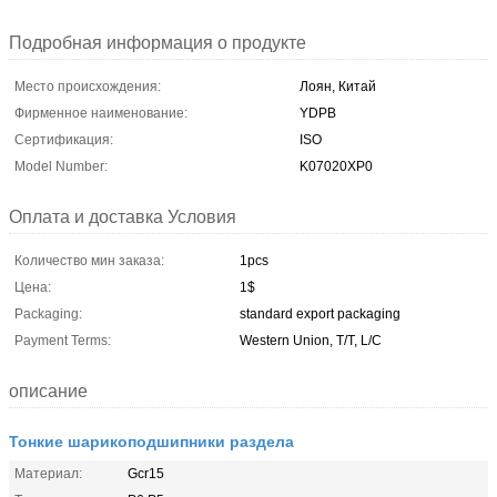
Подробная информация о продукте
Место происхождения:
Лоян, Китай
Фирменное наименование:
YDPB
Сертификация:
ISO
Model Number:
K07020XP0
Оплата и доставка Условия
Количество мин заказа:
1pcs
Цена:
1$
Packaging:
standard export packaging
Payment Terms:
Western Union, T/T, L/C
описание
Тонкие шарикоподшипники раздела
Материал:
Gcr15