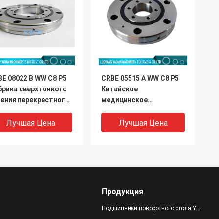
E 08022 B WW C8 P5
CRBE 05515 A WW C8 P5
брика сверхтонкого
Китайское
чения перекрестного
медицинское
ликового
оборудование
дшипника 80x165x22
производитель
Лучшая Цена
Лучшая Цена
перекрестного
роликового
подшипника 55x120x15
мм
Продукция
Подшипники поворотного стола YRT