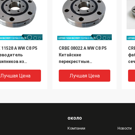
 11528 A WW C8 P5
CRBE 08022 A WW C8 P5
CRB
зводитель
Китайские
фа
ипников из
перекрестные
се
фора
конические роликовые
ро
подшипники
по
Лучшая Цена
Лучшая Цена
мм
около
Компании
Новости