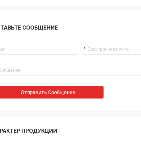
ТАВЬТЕ СООБЩЕНИЕ
а
john
 порядке. Для
Привет, Алиса. Подшипник прибыл, в
Отправить Сообщение
 случае
идеальном состоянии. Большое
ичных
спасибо за помощь с этим заказом.
я с вами.
РАКТЕР ПРОДУКЦИИ