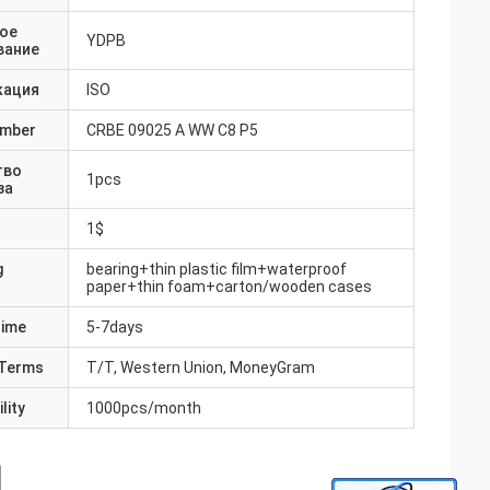
ое
YDPB
вание
кация
ISO
umber
CRBE 09025 A WW C8 P5
тво
1pcs
за
1$
g
bearing+thin plastic film+waterproof
paper+thin foam+carton/wooden cases
Time
5-7days
Terms
T/T, Western Union, MoneyGram
lity
1000pcs/month