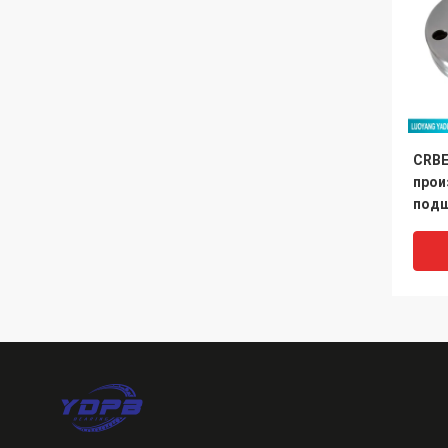
CRBE
прои
подш
фар