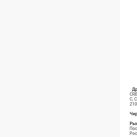
Др
CRB
C, 
210
Чер
Ры
Пос
Рос