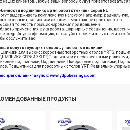
х наших клиентов. Любые ваши вопросы будут приветствоваться 
бенности подшипников для робототехники серии RU
Могут выдерживать комплексную нагрузку, например, радиальную,
Тонкостенные подшипники экономят монтажное пространство
Высокая точность позиционирования при вращении
Область применения: рука робота, шарнирные соединения, шасси и т
ее подробную информацию, пожалуйста, свяжитесь с нами в люб
бы обслужить вас.
ьше сопутствующих товаров у нас есть в наличии
шипники для высокоскоростных поворотных столов YRTS, подши
ШИПНИКИ СЕРИИ ZKLDF, Подшипники с перекрестными роликами, 
иковые подшипники, Подшипники, Поворотные подшипники, Подши
лов, Подшипники для поворотных столов YRT, Радиально-упорны
ес для онлайн-покупок: www.ydpbbearings.com
КОМЕНДОВАННЫЕ ПРОДУКТЫ