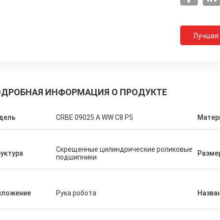
Лучшая
ДРОБНАЯ ИНФОРМАЦИЯ О ПРОДУКТЕ
дель
CRBE 09025 A WW C8 P5
Матер
Скрещенные цилиндрические роликовые
уктура
Разме
подшипники
иложение
Рука робота
Назва