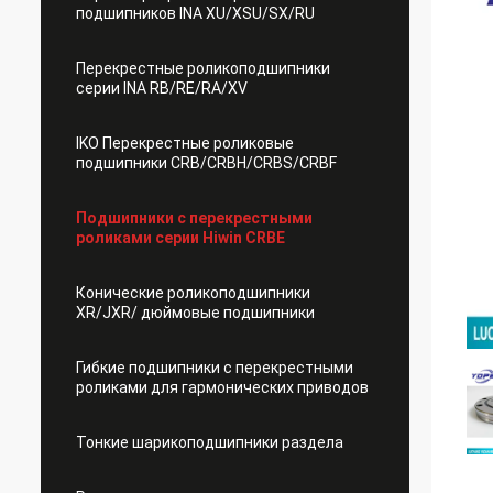
подшипников INA XU/XSU/SX/RU
Перекрестные роликоподшипники
серии INA RB/RE/RA/XV
IKO Перекрестные роликовые
подшипники CRB/CRBH/CRBS/CRBF
Подшипники с перекрестными
роликами серии Hiwin CRBE
Конические роликоподшипники
XR/JXR/ дюймовые подшипники
Гибкие подшипники с перекрестными
роликами для гармонических приводов
Тонкие шарикоподшипники раздела