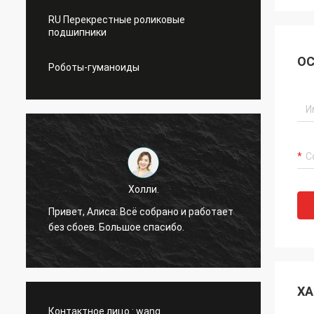
RU Перекрестные роликовые
подшипники
ОС
Роботы-гуманоиды
Г-н Адриан
Холли.
Пока подшипник YRT580 в
Алиса: Всё собрано и работает
других наших проектов, в
в. Большое спасибо.
необходимости в аналог
подшипниках, мы свяжемс
ХА
Контактное лицо :
wang