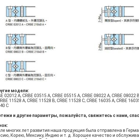
угие модели:
E 02012 A, CRBE 03515 A, CRBE 05515 A, CRBE 08022 A, CRBE 08022 B
CRBE 11528 A, CRBE 11528 B, CRBE 11528 C, CRBE 16035 A, CRBE 1603
40 C
тежи и другие параметры, пожалуйста, свяжитесь с нами, спа
нок:
ле многих лет развития наша продукция была отправлена в Герма
сию, Корею, Мексику, Индию и т. д. Хорошее качество и обслужи