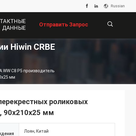
Russian
ТАКТНЫЕ
Отправить Запрос
ДАННЫЕ
и Hiwin CRBE
描
A WW C8 P5 производитель
述
0x25 мм
 перекрестных роликовых
, 90x210x25 мм
Лоян, Китай
ждения