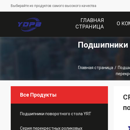
Выбирайте из продуктов самого высокого качества
ГЛАВНАЯ
О К
СТРАНИЦА
Подшипники 
Главная страница
/
Подши
перекр
Все Продукты
C
п
Подшипники поворотного стола YRT
Серия перекрестных роликовых