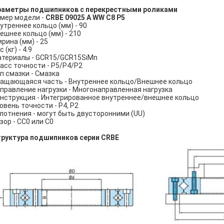
раметры подшипников с перекрестными роликами
мер модели -
CRBE 09025 A WW C8 P5
утреннее кольцо (мм) - 90
ешнее кольцо (мм) - 210
рина (мм) - 25
с (кг) - 4.9
териалы - GCR15/GCR15SiMn
асс точности - P5/P4/P2
п смазки - Смазка
ащающаяся часть - Внутреннее кольцо/Внешнее кольцо
правление нагрузки - Многонаправленная нагрузка
нструкция - Интегрированное внутреннее/внешнее кольцо
овень точности - P4, P2
лотнения - могут быть двусторонними (UU)
зор - CC0 или C0
руктура подшипников серии CRBE