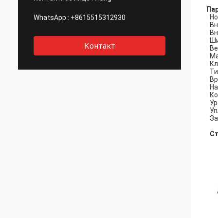
Па
Но
WhatsApp :
+8615515312930
Вн
Вн
Ши
Контакт
Ве
Ма
Кл
Ти
Вр
На
Ко
Ур
Уп
За
Ст