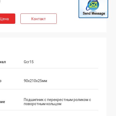
 Цена
Контакт
иал
Gcr15
р
90x210x25мм
Подшипник с перекрестным роликом с
ние
поворотным кольцом