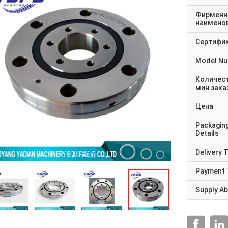
Фирменн
наимено
Сертифи
Model N
Количес
мин зака
Цена
Packagin
Details
Delivery 
Payment 
Supply Abi