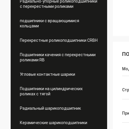
Радиально-упорные роликоподшипники
с перекрестными роликами
подшипники с вращающимися
кольцами
Перекрестные роликоподшипники CRBH
ПО
Подшипники качения с перекрестными
роликами RB
Мо
Угловые контактные шарики
Подшипники на цилиндрических
Стр
роликах с тягой
Радиальный шарикоподшипник
Пр
Керамические шарикоподшипники