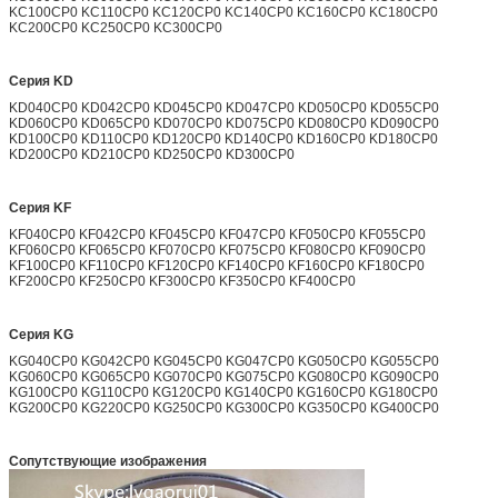
KC100CP0 KC110CP0 KC120CP0 KC140CP0 KC160CP0 KC180CP0
KC200CP0 KC250CP0 KC300CP0
Серия KD
KD040CP0 KD042CP0 KD045CP0 KD047CP0 KD050CP0 KD055CP0
KD060CP0 KD065CP0 KD070CP0 KD075CP0 KD080CP0 KD090CP0
KD100CP0 KD110CP0 KD120CP0 KD140CP0 KD160CP0 KD180CP0
KD200CP0 KD210CP0 KD250CP0 KD300CP0
Серия KF
KF040CP0 KF042CP0 KF045CP0 KF047CP0 KF050CP0 KF055CP0
KF060CP0 KF065CP0 KF070CP0 KF075CP0 KF080CP0 KF090CP0
KF100CP0 KF110CP0 KF120CP0 KF140CP0 KF160CP0 KF180CP0
KF200CP0 KF250CP0 KF300CP0 KF350CP0 KF400CP0
Серия KG
KG040CP0 KG042CP0 KG045CP0 KG047CP0 KG050CP0 KG055CP0
KG060CP0 KG065CP0 KG070CP0 KG075CP0 KG080CP0 KG090CP0
KG100CP0 KG110CP0 KG120CP0 KG140CP0 KG160CP0 KG180CP0
KG200CP0 KG220CP0 KG250CP0 KG300CP0 KG350CP0 KG400CP0
Сопутствующие изображения