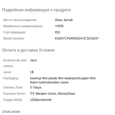
Подробная информация о продукте
Место происхождения:
Лоян, Китай
Фирменное наименование:
YDPB
Сертификация:
ISO
Model Number:
KG047CP0/KRG047/CSCG047
Оплата и доставка Условия
Количество мин
1pcs
заказа:
Цена:
1$
Packaging:
bearing+thin plastic film+waterproof paper+thin
foam+carton/wooden cases
Delivery Time:
5-7days
Payment Terms:
T/T, Western Union, MoneyGram
Supply Ability:
1000pcs/month
описание