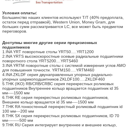
Условия оплаты:
Большинство наших клиентов используют T/T (40% предоплата,
остаток перед отправкой), Western Union, Money Gram, для
больших сумм рассматривается LC, все может быть предметом
переговоров.
Доступны многие другие серии прецизионных
подшипников
1.INA YRT поворотные столы YRT50.....YRT1200
2.INA YRTS высокоскоростные осевые радиальные подшипники
поворотного стола YRTS200....YRTS460
3.INA YRTM поворотные столы с системой измерения углов AMO
для повышения точности. YRTM150.....YRTM460
4.INA ZKLDF серия двунаправленных упорных радиально-
упорных шарикоподшипников ZKLDF100.....ZKLDF460
5.THK (IKO) RB/CRB/CRBC серия перекрестных роликовых
подшипников Внутреннее кольцо вращается подшипник id 35
мм----1500 мм
6.THK RE серия перекрестных роликовых подшипников,
Внешнее кольцо вращается id 35 мм----1500 мм
7.THK RA тонкостенный перекрестный роликовый подшипник id
100 мм---200 мм
8.THK SX серия перекрестных роликовых подшипников, ID 70
мм--------500 мм
9.THK RU Серия интегрирует внутреннее и внешнее кольцо,