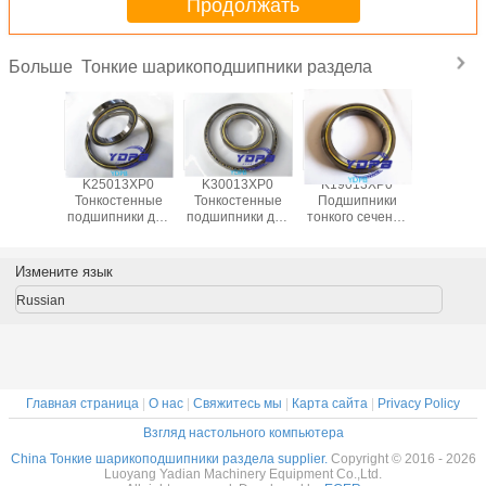
Продолжать
цена
Тонкие шарикоподшипники раздела
Больше
13XP0
K25013XP0
K30013XP0
K19013XP0
J1700
пники
Тонкостенные
Тонкостенные
Подшипники
Гермет
 сечения
подшипники для
подшипники для
тонкого сечения
тонкост
ля
поворотных
поворотных
для
подшипни
ционных
столов Латунный
столов Латунный
индексационных
промышл
лов
сепаратор
сепаратор
столов
робот
Измените язык
ниная
Подшипники
Подшипники,
латуниные
латун
тка
изготовлены на
изготовленные
клетки
сепара
Russian
ники на
заказ
на заказ из
подшипники на
подшип
з из
Нержавеющая
нержавеющей
заказ из
изготов
веющей
сталь
стали
нержавеющей
на зак
али
стали
нержав
ста
Главная страница
|
О нас
|
Свяжитесь мы
|
Карта сайта
|
Privacy Policy
Взгляд настольного компьютера
China Тонкие шарикоподшипники раздела supplier.
Copyright © 2016 - 2026
Luoyang Yadian Machinery Equipment Co.,Ltd.