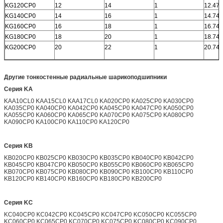
KG120CP0
12
14
1
12.472
KG140CP0
14
16
1
14.742
KG160CP0
16
18
1
16.742
KG180CP0
18
20
1
18.742
KG200CP0
20
22
1
20.742
Другие тонкостенные радиальные шарикоподшипники
Серия KA
KAA10CL0 KAA15CL0 KAA17CL0 KA020CP0 KA025CP0 KA030CP0
KA035CP0 KA040CP0 KA042CP0 KA045CP0 KA047CP0 KA050CP0
KA055CP0 KA060CP0 KA065CP0 KA070CP0 KA075CP0 KA080CP0
KA090CP0 KA100CP0 KA110CP0 KA120CP0
Серия KB
KB020CP0 KB025CP0 KB030CP0 KB035CP0 KB040CP0 KB042CP0
KB045CP0 KB047CP0 KB050CP0 KB055CP0 KB060CP0 KB065CP0
KB070CP0 KB075CP0 KB080CP0 KB090CP0 KB100CP0 KB110CP0
KB120CP0 KB140CP0 KB160CP0 KB180CP0 KB200CP0
Серия KC
KC040CP0 KC042CP0 KC045CP0 KC047CP0 KC050CP0 KC055CP0
KC060CP0 KC065CP0 KC070CP0 KC075CP0 KC080CP0 KC090CP0