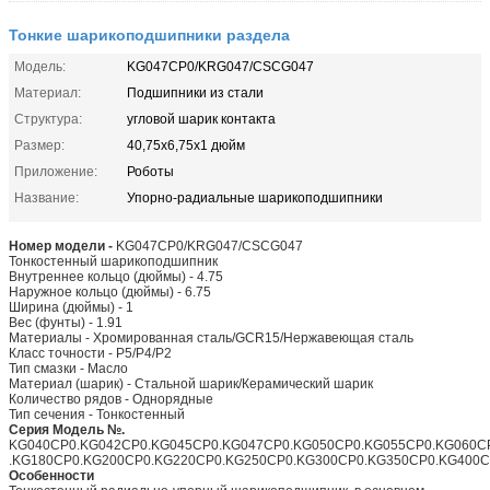
Тонкие шарикоподшипники раздела
Модель:
KG047CP0/KRG047/CSCG047
Материал:
Подшипники из стали
Структура:
угловой шарик контакта
Размер:
40,75х6,75х1 дюйм
Приложение:
Роботы
Название:
Упорно-радиальные шарикоподшипники
Номер модели -
KG047CP0/KRG047/CSCG047
Тонкостенный шарикоподшипник
Внутреннее кольцо (дюймы) - 4.75
Наружное кольцо (дюймы) - 6.75
Ширина (дюймы) - 1
Вес (фунты) - 1.91
Материалы - Хромированная сталь/GCR15/Нержавеющая сталь
Класс точности - P5/P4/P2
Тип смазки - Масло
Материал (шарик) - Стальной шарик/Керамический шарик
Количество рядов - Однорядные
Тип сечения - Тонкостенный
Серия Модель №.
KG040CP0.KG042CP0.KG045CP0.KG047CP0.KG050CP0.KG055CP0.KG060C
.KG180CP0.KG200CP0.KG220CP0.KG250CP0.KG300CP0.KG350CP0.KG400
Особенности