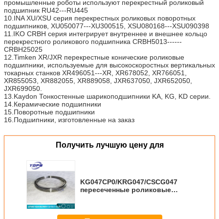
промышленные роботы используют перекрестный роликовый
подшипник RU42---RU445
10.INA XU/XSU серия перекрестных роликовых поворотных
подшипников, XU050077---XU300515, XSU080168---XSU090398
11.IKO CRBH серия интегрирует внутреннее и внешнее кольцо
перекрестного роликового подшипника CRBH5013------
CRBH25025
12.Timken XR/JXR перекрестные конические роликовые
подшипники, используемые для высокоскоростных вертикальных
токарных станков XR496051---XR, XR678052, XR766051,
XR855053, XR882055, XR889058, JXR637050, JXR652050,
JXR699050.
13.Kaydon Тонкостенные шарикоподшипники KA, KG, KD серии.
14.Керамические подшипники
15.Поворотные подшипники
16.Подшипники, изготовленные на заказ
Получить лучшую цену для
KG047CP0/KRG047/CSCG047
пересеченные роликовые
подшипники серии
производители пересеченные
роликовые подшипники серии