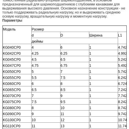
Тонкостенный радиально-упорный шарикоподшипник, в основном
предназначенный для шарикоподшипников с глубокими канавками для
выдерживания высокого давления. Основное назначение конструкции - не
только поддерживать радиальную нагрузку, но и выдерживать среднюю
осевую нагрузку, вращательную нагрузку и моментную нагрузку.
Параметры
Модель
Размер
d
D
Ширина
L1
дюймы
KG040CP0
4
6
1
4.742
KG042CP0
4.25
6.25
1
4.992
KG045CP0
4.5
6.5
1
5.242
KG047CP0
4.75
6.75
1
5.492
KG050CP0
5
7
1
5.742
KG055CP0
5.5
7.5
1
6.242
KG060CP0
6
8
1
6.724
KG065CP0
6.5
8.5
1
7.242
KG070CP0
7
9
1
7.742
KG075CP0
7.5
9.5
1
8.242
KG080CP0
8
10
1
8.742
KG090CP0
9
11
1
9.742
KG100CP0
10
12
1
10.742
KG110CP0
11
13
1
11.742