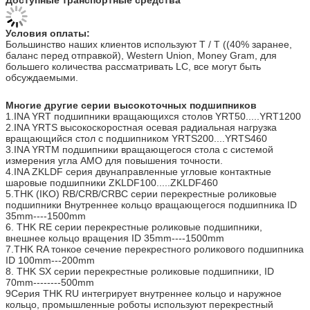
Условия оплаты:
Большинство наших клиентов используют T / T ((40% заранее,
баланс перед отправкой), Western Union, Money Gram, для
большего количества рассматривать LC, все могут быть
обсуждаемыми.
Многие другие серии высокоточных подшипников
1.INA YRT подшипники вращающихся столов YRT50.....YRT1200
2.INA YRTS высокоскоростная осевая радиальная нагрузка
вращающийся стол с подшипником YRTS200....YRTS460
3.INA YRTM подшипники вращающегося стола с системой
измерения угла AMO для повышения точности.
4.INA ZKLDF серия двунаправленные угловые контактные
шаровые подшипники ZKLDF100.....ZKLDF460
5.THK (IKO) RB/CRB/CRBC серии перекрестные роликовые
подшипники Внутреннее кольцо вращающегося подшипника ID
35mm----1500mm
6. THK RE серии перекрестные роликовые подшипники,
внешнее кольцо вращения ID 35mm----1500mm
7.THK RA тонкое сечение перекрестного роликового подшипника
ID 100mm---200mm
8. THK SX серии перекрестные роликовые подшипники, ID
70mm--------500mm
9Серия THK RU интегрирует внутреннее кольцо и наружное
кольцо, промышленные роботы используют перекрестный