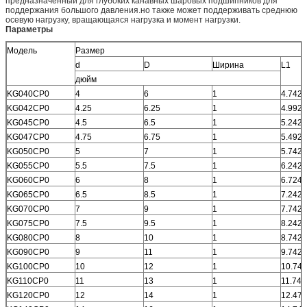
предназначенный для глубоких канавных шаровых подшипников для
поддержания большого давления.но также может поддерживать среднюю
осевую нагрузку, вращающаяся нагрузка и момент нагрузки.
Параметры
Модель
Размер
d
D
Ширина
L1
дюйм
KG040CP0
4
6
1
4.742
KG042CP0
4.25
6.25
1
4.992
KG045CP0
4.5
6.5
1
5.242
KG047CP0
4.75
6.75
1
5.492
KG050CP0
5
7
1
5.742
KG055CP0
5.5
7.5
1
6.242
KG060CP0
6
8
1
6.724
KG065CP0
6.5
8.5
1
7.242
KG070CP0
7
9
1
7.742
KG075CP0
7.5
9.5
1
8.242
KG080CP0
8
10
1
8.742
KG090CP0
9
11
1
9.742
KG100CP0
10
12
1
10.742
KG110CP0
11
13
1
11.742
KG120CP0
12
14
1
12.472