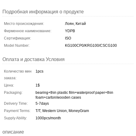
Подробная информация о продукте
Место происхождения:
Лоян, Китай
Фирменное наименование:
YDPB
Сертификация:
ISO
Model Number:
KG100CP0/KRG100/CSCG100
Оплата и доставка Условия
Количество мин
1pcs
заказа:
Цена:
1$
Packaging:
bearing+thin plastic film+waterproof paper+thin
foam+carton/wooden cases
Delivery Time:
5-7days
Payment Terms:
T/T, Western Union, MoneyGram
Supply Ability:
1000pcs/month
описание