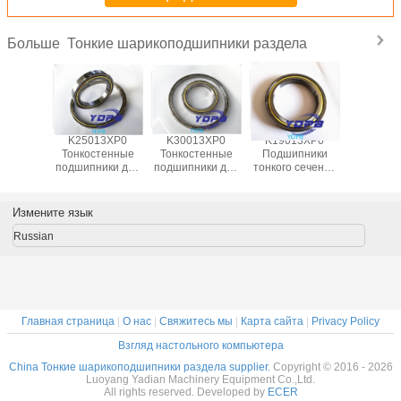
Тонкие шарикоподшипники раздела
Больше
13XP0
K25013XP0
K30013XP0
K19013XP0
J1700
пники
Тонкостенные
Тонкостенные
Подшипники
Гермет
 сечения
подшипники для
подшипники для
тонкого сечения
тонкост
ля
поворотных
поворотных
для
подшипни
ционных
столов Латунный
столов Латунный
индексационных
промышл
лов
сепаратор
сепаратор
столов
робот
Измените язык
ниная
Подшипники
Подшипники,
латуниные
латун
тка
изготовлены на
изготовленные
клетки
сепара
Russian
ники на
заказ
на заказ из
подшипники на
подшип
з из
Нержавеющая
нержавеющей
заказ из
изготов
веющей
сталь
стали
нержавеющей
на зак
али
стали
нержав
ста
Главная страница
|
О нас
|
Свяжитесь мы
|
Карта сайта
|
Privacy Policy
Взгляд настольного компьютера
China Тонкие шарикоподшипники раздела supplier.
Copyright © 2016 - 2026
Luoyang Yadian Machinery Equipment Co.,Ltd.
All rights reserved. Developed by
ECER