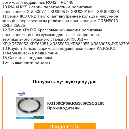
роликовый подшипник RU42---RU445
10.INA XU/XSU серии перекрестные роликовые
подшипники,XU050077---XU300515,XSU080168---XSU090398
11Серия IKO CRBH включает внутреннее кольцо и наружное
кольцо с перекрестным роликовым подшипником CRBH5013------
CRBH25025
12.Timken XR/JXR Кроссовые конические роликовые
подшипники, используемые для высокоскоростного
вертикального токарного станка XR496051---
XR,XR678052,XR766051,XR855053,XR882055,XR889058,JXR63705
13.Kaydon Тонкие шариковые подшипники серии KA,KG,KD.
14Керамические подшипники
15.Сдвижные подшипники
16- Подшипники на заказ
Получить лучшую цену для
KG100CP0/KRG100/CSCG100
Производители
робототехнических
подшипников с
перекрещенными роликами
Продолжать