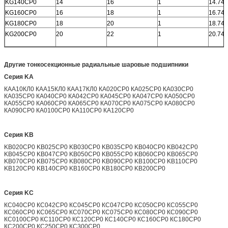
KG140CP0
14
16
1
14.742
KG160CP0
16
18
1
16.742
KG180CP0
18
20
1
18.742
KG200CP0
20
22
1
20.742
Другие тонкосекционные радиальные шаровые подшипники
Серия KA
КАА10КЛ0 КАА15КЛ0 КАА17КЛ0 КА020CP0 КА025CP0 КА030CP0
КА035CP0 КА040CP0 КА042CP0 КА045CP0 КА047CP0 КА050CP0
КА055CP0 КА060CP0 КА065CP0 КА070CP0 КА075CP0 КА080CP0
КА090CP0 КА0100CP0 КА110CP0 КА120CP0
Серия KB
KB020CP0 KB025CP0 KB030CP0 KB035CP0 KB040CP0 KB042CP0
KB045CP0 KB047CP0 KB050CP0 KB055CP0 KB060CP0 KB065CP0
KB070CP0 KB075CP0 KB080CP0 KB090CP0 KB100CP0 KB110CP0
KB120CP0 KB140CP0 KB160CP0 KB180CP0 KB200CP0
Серия KC
КС040CP0 КС042CP0 КС045CP0 КС047CP0 КС050CP0 КС055CP0
КС060CP0 КС065CP0 КС070CP0 КС075CP0 КС080CP0 КС090CP0
КС0100CP0 КС110CP0 КС120CP0 КС140CP0 КС160CP0 КС180CP0
КС200CP0 КС250CP0 КС300CP0