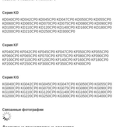
Серия KD
КD040CP0 КD042CP0 КD045CP0 KD047CP0 KD050CP0 KD055CP0
KD060CP0 KD065CP0 KD070CP0 KD075CP0 KD080CP0 KD090CP0
KD100CP0 KD110CP0 KD120CP0 KD140CP0 KD160CP0 KD180CP0
KD200CP0 KD210CP0 KD250CP0 KD300CP0
Серия KF
KF040CP0 KF042CP0 KF045CP0 KF047CP0 KF050CP0 KF055CP0
KF060CP0 KF065CP0 KF070CP0 KF075CP0 KF080CP0 KF090CP0
KF100CP0 KF110CP0 KF120CP0 KF140CP0 KF160CP0 KF180CP0
KF200CP0 KF250CP0 KF300CP0 KF350CP0 KF400CP0
Серия KG
KG040CP0 KG042CP0 KG045CP0 KG047CP0 KG050CP0 KG055CP0
KG060CP0 KG065CP0 KG070CP0 KG075CP0 KG080CP0 KG090CP0
KG100CP0 KG110CP0 KG120CP0 KG140CP0 KG160CP0 KG180CP0
KG200CP0 KG220CP0 KG250CP0 KG300CP0 KG350CP0 KG400CP0
Связанные фотографии
Доступные транспортные средства