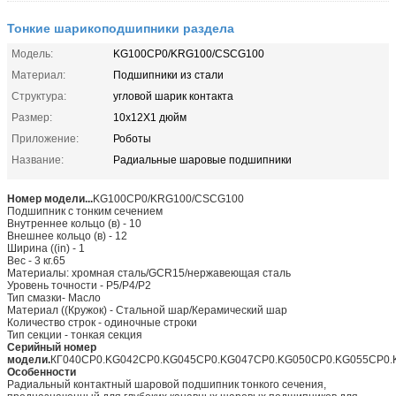
Тонкие шарикоподшипники раздела
Модель:
KG100CP0/KRG100/CSCG100
Материал:
Подшипники из стали
Структура:
угловой шарик контакта
Размер:
10x12X1 дюйм
Приложение:
Роботы
Название:
Радиальные шаровые подшипники
Номер модели...
KG100CP0/KRG100/CSCG100
Подшипник с тонким сечением
Внутреннее кольцо (в) - 10
Внешнее кольцо (в) - 12
Ширина ((in) - 1
Вес - 3 кг.65
Материалы: хромная сталь/GCR15/нержавеющая сталь
Уровень точности - P5/P4/P2
Тип смазки- Масло
Материал ((Кружок) - Стальной шар/Керамический шар
Количество строк - одиночные строки
Тип секции - тонкая секция
Серийный номер
модели.
КГ040CP0.KG042CP0.KG045CP0.KG047CP0.KG050CP0.KG055CP0.
Особенности
Радиальный контактный шаровой подшипник тонкого сечения,