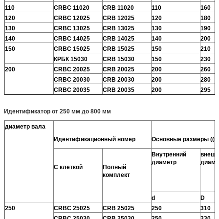
110
CRBC 11020
CRB 11020
110
160
120
CRBC 12025
CRB 12025
120
180
130
CRBC 13025
CRB 13025
130
190
140
CRBC 14025
CRB 14025
140
200
150
CRBC 15025
CRB 15025
150
210
КРБК 15030
CRB 15030
150
230
200
CRBC 20025
CRB 20025
200
260
CRBC 20030
CRB 20030
200
280
CRBC 20035
CRB 20035
200
295
Идентификатор от 250 мм до 800 мм
диаметр вала
Идентификационный номер
Основные размеры ((м
Внутренний
внешн
диаметр
диаме
С клеткой
Полный
комплект
d
D
250
CRBC 25025
CRB 25025
250
310
CRBC 25030
CRB 25030
250
330