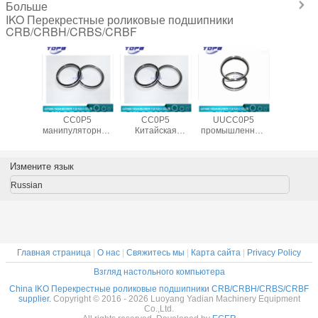
Больше
IKO Перекрестные роликовые подшипники
CRB/CRBH/CRBS/CRBF
108 UU
CRBS 1008 UU
CRBS 9008 UU
CRBS 1108
CRBS 13
0P5
CC0P5
CC0P5
UUCC0P5
CC0P5 ки
ипник
манипуляторный
Китайская
промышленный
постав
ковый
перекрестный
фабрика
робот с
перекре
ический
роликовый
подшипников с
скрещенным
цилиндри
естный
подшипник
перекрестными
цилиндрическим
роликопо
Измените язык
ля
изготовленный в
роликами
роликовым
130X146
ленного
Китае100X116X8mm
90X106X8 мм
подшипником
Russian
ота
110X126X8mm
26X8мм
Главная страница
|
О нас
|
Свяжитесь мы
|
Карта сайта
|
Privacy Policy
Взгляд настольного компьютера
China IKO Перекрестные роликовые подшипники CRB/CRBH/CRBS/CRBF
supplier.
Copyright © 2016 - 2026 Luoyang Yadian Machinery Equipment
Co.,Ltd.