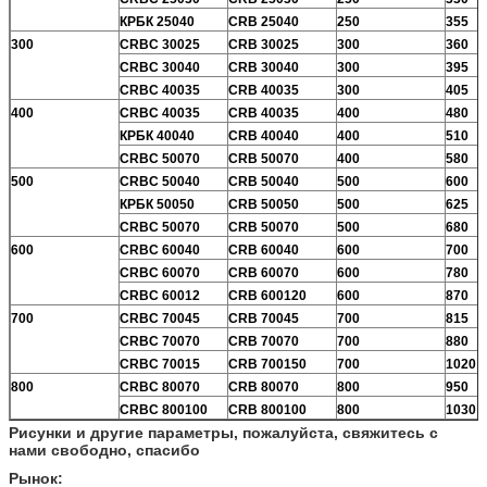
КРБК 25040
CRB 25040
250
355
300
CRBC 30025
CRB 30025
300
360
CRBC 30040
CRB 30040
300
395
CRBC 40035
CRB 40035
300
405
400
CRBC 40035
CRB 40035
400
480
КРБК 40040
CRB 40040
400
510
CRBC 50070
CRB 50070
400
580
500
CRBC 50040
CRB 50040
500
600
КРБК 50050
CRB 50050
500
625
CRBC 50070
CRB 50070
500
680
600
CRBC 60040
CRB 60040
600
700
CRBC 60070
CRB 60070
600
780
CRBC 60012
CRB 600120
600
870
700
CRBC 70045
CRB 70045
700
815
CRBC 70070
CRB 70070
700
880
CRBC 70015
CRB 700150
700
1020
800
CRBC 80070
CRB 80070
800
950
CRBC 800100
CRB 800100
800
1030
Рисунки и другие параметры, пожалуйста, свяжитесь с
нами свободно, спасибо
Рынок: