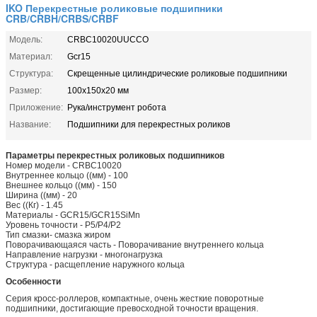
IKO Перекрестные роликовые подшипники
CRB/CRBH/CRBS/CRBF
Модель:
CRBC10020UUCCO
Материал:
Gcr15
Структура:
Скрещенные цилиндрические роликовые подшипники
Размер:
100x150x20 мм
Приложение:
Рука/инструмент робота
Название:
Подшипники для перекрестных роликов
Параметры перекрестных роликовых подшипников
Номер модели - CRBC10020
Внутреннее кольцо ((мм) - 100
Внешнее кольцо ((мм) - 150
Ширина ((мм) - 20
Вес ((Кг) - 1.45
Материалы - GCR15/GCR15SiMn
Уровень точности - P5/P4/P2
Тип смазки- смазка жиром
Поворачивающаяся часть - Поворачивание внутреннего кольца
Направление нагрузки - многонагрузка
Структура - расщепление наружного кольца
Особенности
Серия кросс-роллеров, компактные, очень жесткие поворотные
подшипники, достигающие превосходной точности вращения.