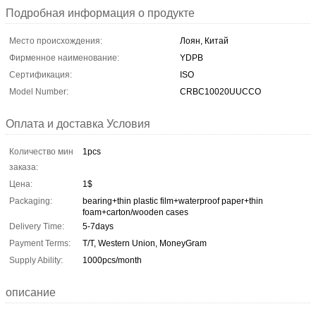
Подробная информация о продукте
Место происхождения:
Лоян, Китай
Фирменное наименование:
YDPB
Сертификация:
ISO
Model Number:
CRBC10020UUCCO
Оплата и доставка Условия
Количество мин
1pcs
заказа:
Цена:
1$
Packaging:
bearing+thin plastic film+waterproof paper+thin
foam+carton/wooden cases
Delivery Time:
5-7days
Payment Terms:
T/T, Western Union, MoneyGram
Supply Ability:
1000pcs/month
описание