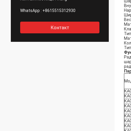
Шар
Вну
Нар
WhatsApp :
+8615515312930
Шир
Вес
Мат
Контакт
Кла
Тип
Мат
Кол
Тип
Фу
Рад
шар
рад
Па
Мо
КА
КА
КА
КА
КА
КА
КА
КА
КА