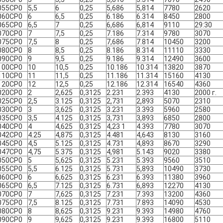
055CP0
5,5
6
0,25
5,686
5,814
7780
2620
060CP0
6
6,5
0,25
6.186
6.314
8450
2800
065CP0
6,5
7
0,25
6,686
6,814
9110
29:30
070CP0
7
7,5
0,25
7.186
7.314
9780
3070
075CP0
7,5
8
0,25
7,686
7.814
10450
3200
080CP0
8
8,5
0,25
8.186
8.314
11110
3330
090CP0
9
9,5
0,25
9.186
9.314
12490
3600
100CP0
10
10,5
0,25
10.186
10.314
13820
3870
110CP0
11
11,5
0,25
11.186
11.314
15160
4130
120СР0
12
12,5
0,25
12.186
12.314
16540
4360
020CP0
2
2,625
0,3125
2.231
2.393
4130
2000 г.
025CP0
2,5
3.125
0,3125
2,731
2,893
5070
2310
030CP0
3
3,625
0,3125
3.231
3.393
5960
2580
035CP0
3,5
4.125
0,3125
3,731
3,893
6850
2800
040CP0
4
4,625
0,3125
4,23 1
4.393
7780
3070
042CP0
4.25
4,875
0,3125
4.481
4,643
8130
3160
045CP0
4,5
5.125
0,3125
4.731
4,893
8670
3290
047CP0
4,75
5.375
0,3125
4,981
5.143
9020
3380
050CP0
5
5,625
0,3125
5.231
5.393
9560
3510
055CP0
5,5
6.125
0,3125
5.731
5,893
10490
3730
060CP0
6
6,625
0,3125
6.231
6.393
11380
3960
065CP0
6,5
7.125
0,3125
6.731
6,893
12270
4130
070CP0
7
7,625
0,3125
7.231
7.393
13200
4360
075CP0
7,5
8.125
0,3125
7.731
7.893
14090
4530
080CP0
8
8,625
0,3125
9.231
9.393
14980
4760
090CP0
9
9,625
0,3125
9.231
9.393
16800
5110