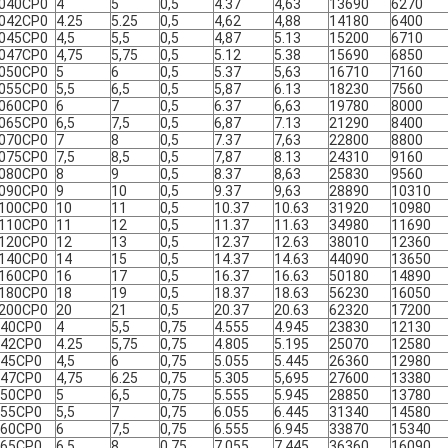
040СР0
4
5
0,5
4.37
4,63
13690
6270
042СР0
4.25
5.25
0,5
4,62
4,88
14180
6400
045СР0
4,5
5,5
0,5
4,87
5.13
15200
6710
047СР0
4,75
5,75
0,5
5.12
5.38
15690
6850
050СР0
5
6
0,5
5.37
5,63
16710
7160
055СР0
5,5
6,5
0,5
5,87
6.13
18230
7560
060СР0
6
7
0,5
6.37
6,63
19780
8000
065СР0
6,5
7,5
0,5
6,87
7.13
21290
8400
070СР0
7
8
0,5
7.37
7,63
22800
8800
075СР0
7,5
8,5
0,5
7,87
8.13
24310
9160
080СР0
8
9
0,5
8.37
8,63
25830
9560
090СР0
9
10
0,5
9.37
9,63
28890
10310
100СР0
10
11
0,5
10.37
10.63
31920
10980
110СР0
11
12
0,5
11.37
11.63
34980
11690
120СР0
12
13
0,5
12.37
12.63
38010
12360
140СР0
14
15
0,5
14.37
14.63
44090
13650
160СР0
16
17
0,5
16.37
16.63
50180
14890
180СР0
18
19
0,5
18.37
18.63
56230
16050
200СР0
20
21
0,5
20.37
20.63
62320
17200
040CP0
4
5,5
0,75
4.555
4.945
23830
12130
042CP0
4.25
5,75
0,75
4.805
5.195
25070
12580
045CP0
4,5
6
0,75
5.055
5.445
26360
12980
047CP0
4,75
6.25
0,75
5.305
5,695
27600
13380
050CP0
5
6,5
0,75
5.555
5.945
28850
13780
055CP0
5,5
7
0,75
6.055
6.445
31340
14580
060CP0
6
7,5
0,75
6.555
6.945
33870
15340
065CP0
6,5
8
0,75
7.055
7.445
36360
16090