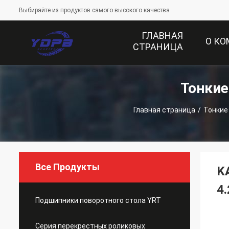
Выбирайте из продуктов самого высокого качества
ГЛАВНАЯ
О К
СТРАНИЦА
Тонки
Главная страница
/
Тонкие
Все Продукты
K
4
Подшипники поворотного стола YRT
Серия перекрестных роликовых