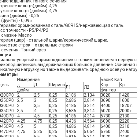
икоподшипник тонкого сечения
треннее кольцо(дюйм)-4,25
ужное кольцо (дюймы)-4,75
ина (дюймы) - 0,25
 (фунты) - 0,095
ериалы: хромированная сталь/GCR15/нержавеющая сталь.
сс точности - P5/P4/P2
 смазки- Масло
ериал (шар) - стальной шарик/керамический шарик.
ичество строк – отдельные строки
 сечения- Тонкий срез
нкции
иально-упорный шарикоподшипник с тонким сечением в первую 
икоподшипников, выдерживающих большое давление. Основная ц
икальную нагрузку, но также выдерживать среднюю осевую нагруз
раметры
Измерение
БасиК Кап.
дель
д
Д
Ширина
Кор
Кр
Л1
Л2
дюйм
фунтов
020CP0
2
2,5
0,25
2.186
2.134
3020
1420
025CP0
2,5
3
0,25
2,686
2,814
3690
1600
030CP0
3
3,5
0,25
3.186
3.314
4400
1820 г.
035CP0
3,5
4
0,25
3,686
3,814
5070
2000 г.
040CP0
4
4,5
0,25
4.186
4.314
5730
2130
042CP0
4.25
4,75
0,25
4.436
4.564
6090
2220
045CP0
4,5
5
0,25
4,686
4,814
6400
2310
047CP0
4,75
5.25
0,25
4.936
5.064
6760
2400
050CP0
5
5,5
0,25
5,816
5.314
7070
2490