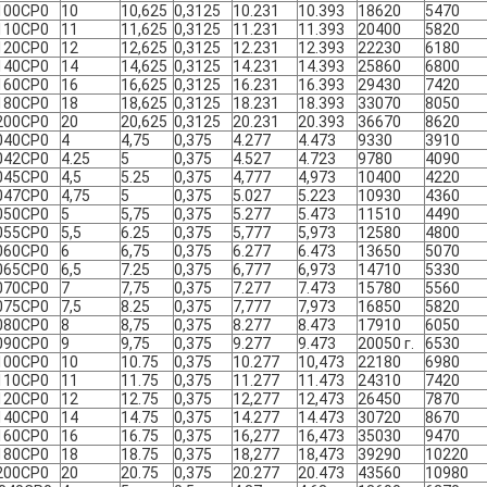
100CP0
10
10,625
0,3125
10.231
10.393
18620
5470
110СР0
11
11,625
0,3125
11.231
11.393
20400
5820
120СР0
12
12,625
0,3125
12.231
12.393
22230
6180
140СР0
14
14,625
0,3125
14.231
14.393
25860
6800
160CP0
16
16,625
0,3125
16.231
16.393
29430
7420
180CP0
18
18,625
0,3125
18.231
18.393
33070
8050
200CP0
20
20,625
0,3125
20.231
20.393
36670
8620
040СР0
4
4,75
0,375
4.277
4.473
9330
3910
042СР0
4.25
5
0,375
4.527
4.723
9780
4090
045СР0
4,5
5.25
0,375
4,777
4,973
10400
4220
047СР0
4,75
5
0,375
5.027
5.223
10930
4360
050СР0
5
5,75
0,375
5.277
5.473
11510
4490
055СР0
5,5
6.25
0,375
5,777
5,973
12580
4800
060СР0
6
6,75
0,375
6.277
6.473
13650
5070
065СР0
6,5
7.25
0,375
6,777
6,973
14710
5330
070СР0
7
7,75
0,375
7.277
7.473
15780
5560
075СР0
7,5
8.25
0,375
7,777
7,973
16850
5820
080СР0
8
8,75
0,375
8.277
8.473
17910
6050
090СР0
9
9,75
0,375
9.277
9.473
20050 г.
6530
100СР0
10
10.75
0,375
10.277
10,473
22180
6980
110СР0
11
11.75
0,375
11.277
11.473
24310
7420
120СР0
12
12.75
0,375
12,277
12,473
26450
7870
140СР0
14
14.75
0,375
14.277
14.473
30720
8670
160СР0
16
16.75
0,375
16,277
16,473
35030
9470
180СР0
18
18.75
0,375
18,277
18,473
39290
10220
200СР0
20
20.75
0,375
20.277
20.473
43560
10980