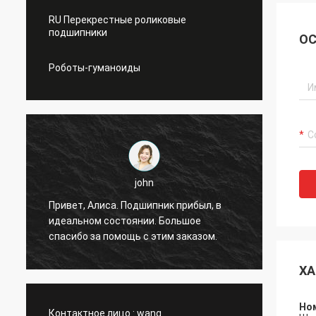
RU Перекрестные роликовые
подшипники
ОС
Роботы-гуманоиды
john
я
Привет, Алиса. Подшипник прибыл, в
Привет
идеальном состоянии. Большое
без сб
спасибо за помощь с этим заказом.
ХА
Но
Контактное лицо :
wang