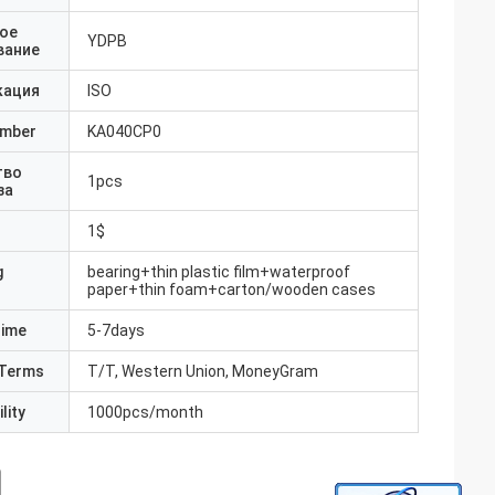
ое
YDPB
вание
кация
ISO
umber
KA040CP0
тво
1pcs
за
1$
g
bearing+thin plastic film+waterproof
paper+thin foam+carton/wooden cases
Time
5-7days
Terms
T/T, Western Union, MoneyGram
lity
1000pcs/month