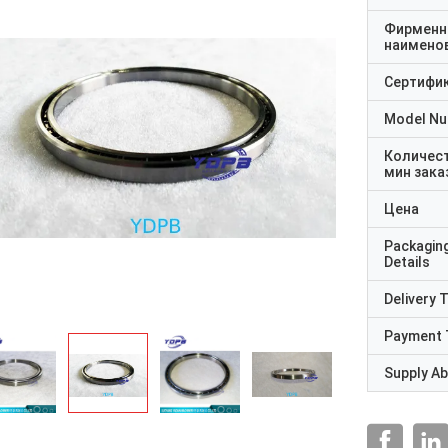
Фирменн
наимено
Сертифи
Model N
Количес
мин зака
Цена
Packagin
Details
Delivery 
Payment 
Supply Abi