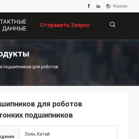
Russian
ТАКТНЫЕ
Отправить Запрос
ДАННЫЕ
одукты
描
и подшипников для роботов
述
дшипников для роботов
 тонких подшипников
Лоян, Китай
ждения