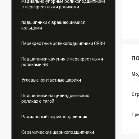
Радиально-упорные роликоподшипники
с перекрестными роликами
подшипники с вращающимися
кольцами
Перекрестные роликоподшипники CRBH
ПО
Подшипники качения с перекрестными
роликами RB
Мо
Угловые контактные шарики
Стр
Подшипники на цилиндрических
роликах с тягой
Пр
Радиальный шарикоподшипник
Керамические шарикоподшипники