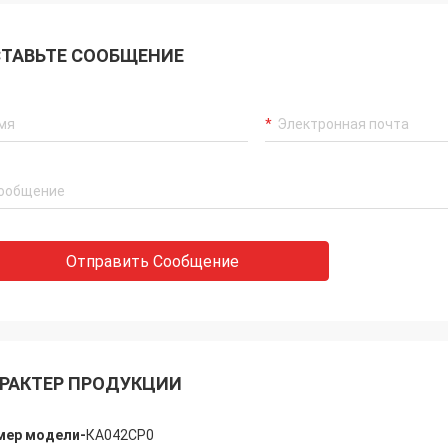
ТАВЬТЕ СООБЩЕНИЕ
Отправить Сообщение
Холли.
, Алиса: Всё собрано и работает
оев. Большое спасибо.
РАКТЕР ПРОДУКЦИИ
мер модели-
КА042CP0