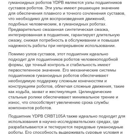
гуманоидных роботов YDPB являются узлы подшипников
суставов роботов. Эти узлы имеют решающее значение
для обеспечения плавного и точного сочленения суставов,
что необходимо для воспроизведения движений,
подобных человеческим, в гуманоидных роботах.
Предварительно смазанная синтетическая смазка,
интегрированная в подшипник, гарантирует длительную
смазку, снижая потребность в обслуживании и повышая
надежность работы при непрерывном использовании.
Помимо узлов суставов, этот подшипник идеально
подходит для подшипников роботов человекоподобной
формы, где точный контроль и стабильность имеют
первостепенное значение. Его механические системы
подшипников гуманоидных роботов обеспечивают
необходимую поддержку сложным конечностям и
конструкциям роботов, облегчая сложные движения, такие
как ходьба, захват и жестикуляция. Цилиндрические
стальные ролики обеспечивают минимальное трение и
износ, что способствует увеличению срока службы
компонентов роботов.
Подшипник YDPB CRBT105A также идеально подходит для
использования в научно-исследовательских средах, где
разрабатываются и тестируются передовые гуманоидные
роботы. Его способность выдерживать суровые условия и