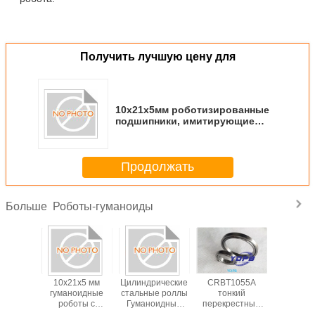
Получить лучшую цену для
10x21x5мм роботизированные
подшипники, имитирующие
человеческие, разработанные
специально для суставов и
движений гуманоидных
Продолжать
роботов, обеспечивающие
производительность
Роботы-гуманоиды
Больше
1x5мм
10x21x5 мм
Цилиндрические
CRBT1055A
Подшипни
ированные
гуманоидные
стальные роллы
тонкий
роботов 
пники,
роботы с
Гуманоидные
перекрестный
челов
рующие
подшипником с
роботные
роликовый
10x21x5