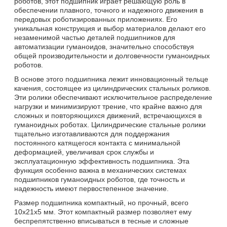
роботов, этот подшипник играет решающую роль в
обеспечении плавного, точного и надежного движения в
передовых роботизированных приложениях. Его
уникальная конструкция и выбор материалов делают его
незаменимой частью деталей подшипников для
автоматизации гуманоидов, значительно способствуя
общей производительности и долговечности гуманоидных
роботов.
В основе этого подшипника лежит инновационный тельце
качения, состоящее из цилиндрических стальных роликов.
Эти ролики обеспечивают исключительное распределение
нагрузки и минимизируют трение, что крайне важно для
сложных и повторяющихся движений, встречающихся в
гуманоидных роботах. Цилиндрические стальные ролики
тщательно изготавливаются для поддержания
постоянного катящегося контакта с минимальной
деформацией, увеличивая срок службы и
эксплуатационную эффективность подшипника. Эта
функция особенно важна в механических системах
подшипников гуманоидных роботов, где точность и
надежность имеют первостепенное значение.
Размер подшипника компактный, но прочный, всего
10x21x5 мм. Этот компактный размер позволяет ему
беспрепятственно вписываться в тесные и сложные