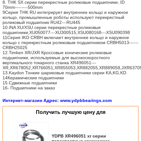
8. THK SX серии перекрестные роликовые подшипники, ID
70mm--------500mm
9Серия THK RU интегрирует внутреннее кольцо и наружное
кольцо, промышленные роботы используют перекрестный
роликовый подшипник RU42---RU445
10.INA XU/XSU серии перекрестные роликовые
подшипники,XU050077---XU300515,XSU080168---XSU090398
11Серия IKO CRBH включает внутреннее кольцо и наружное
кольцо с перекрестным роликовым подшипником CRBH5013------
CRBH25025
12.Timken XR/JXR Кроссовые конические роликовые
подшипники, используемые для высокоскоростного
вертикального токарного станка XR496051---
XR,XR678052,XR766051,XR855053,XR882055,XR889058,JXR63705
13.Kaydon Тонкие шариковые подшипники серии KA,KG,KD.
14Керамические подшипники
15.Сдвижные подшипники
16- Подшипники на заказ
Интернет-магазин Адрес: www.ydpbbearings.com
Получить лучшую цену для
YDPB XR496051 xr серии
перекрестные конические