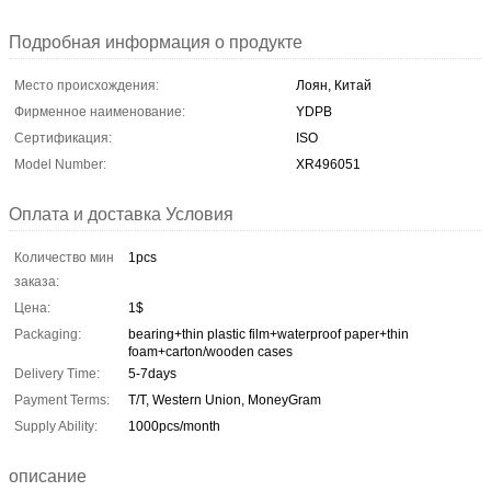
Подробная информация о продукте
Место происхождения:
Лоян, Китай
Фирменное наименование:
YDPB
Сертификация:
ISO
Model Number:
XR496051
Оплата и доставка Условия
Количество мин
1pcs
заказа:
Цена:
1$
Packaging:
bearing+thin plastic film+waterproof paper+thin
foam+carton/wooden cases
Delivery Time:
5-7days
Payment Terms:
T/T, Western Union, MoneyGram
Supply Ability:
1000pcs/month
описание