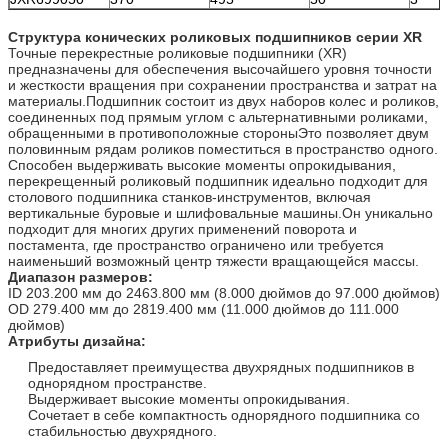
Структура конических роликовых подшипников серии XR
Точные перекрестные роликовые подшипники (XR)
предназначены для обеспечения высочайшего уровня точности
и жесткости вращения при сохранении пространства и затрат на
материалы.Подшипник состоит из двух наборов колес и роликов,
соединенных под прямым углом с альтернативными роликами,
обращенными в противоположные стороныЭто позволяет двум
половинным рядам роликов поместиться в пространство одного.
Способен выдерживать высокие моменты опрокидывания,
перекрещенный роликовый подшипник идеально подходит для
столового подшипника станков-инструментов, включая
вертикальные буровые и шлифовальные машины.Он уникально
подходит для многих других применений поворота и
постамента, где пространство ограничено или требуется
наименьший возможный центр тяжести вращающейся массы.
Диапазон размеров:
ID 203.200 мм до 2463.800 мм (8.000 дюймов до 97.000 дюймов)
OD 279.400 мм до 2819.400 мм (11.000 дюймов до 111.000
дюймов)
Атрибуты дизайна:
Предоставляет преимущества двухрядных подшипников в
однорядном пространстве.
Выдерживает высокие моменты опрокидывания.
Сочетает в себе компактность однорядного подшипника со
стабильностью двухрядного.