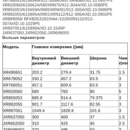
XR766051/615894A/912-308A/0457XRN060/XD.10.0457P5
XR820060/615662A/580XRN76/912-304A/XD.10.0580P5
XR855053/615659A/0685XRN091/912-305A/XD.10.0686P5
XR882055/615895A/0901XRN112/912-306A/XD.10.0902P5
XR889058/ BFKB353282/H4A /1028XRN132/912-
307A/XD.10.1029P5
XR897051/615898A/XD.10.1549P
JXR637050,JXR652050,JXR699050
Больше параметров
Модель
Главное измерение ((мм)
Внутренний
Внешний
Ширина
Чамф
диаметр
диаметр
r(min
XR490651
203.2
279.4
31.75
1.5
XR678052
330.2
457.2
63.5
3
XR766051
457.2
609.6
63.5
3
XR820060
580
760
80
5
XR855053
685.8
914.4
79.375
3
XR882055
901.7
1117.6
82.55
3
XR897051
1549.4
1828.8
101.6
3
JXR637050
300
400
37
1.5
JXR652050
310
425
45
2.5
JXR699050
370
495
50
3