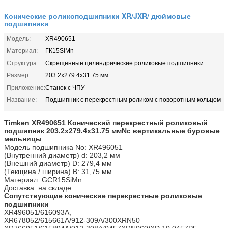
Конические роликоподшипники XR/JXR/ дюймовые
подшипники
Модель:
XR490651
Материал:
ГК15SiMn
Структура:
Скрещенные цилиндрические роликовые подшипники
Размер:
203.2x279.4x31.75 мм
Приложение:
Станок с ЧПУ
Название:
Подшипник с перекрестным роликом с поворотным кольцом
Timken XR490651 Конический перекрестный роликовый
подшипник
203.2x279.4x31.75 мм
Nc вертикальные буровые
мельницы
Модель подшипника No: XR496051
(Внутренний диаметр) d: 203,2 мм
(Внешний диаметр) D: 279,4 мм
(Текщина / ширина) B: 31,75 мм
Материал: GCR15SiMn
Доставка: на складе
Сопутствующие конические перекрестные роликовые
подшипники
XR496051/616093A,
XR678052/615661A/912-309A/300XRN50