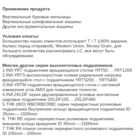
Применение продукта
Вертикальные буровые мельницы
Вертикальные шлифовальные машины
Другие инструментальные машины
Условия оплаты:
Большинство наших клиентов используют T / T ((40% заранее,
баланс перед отправкой), Western Union, Money Gram, для
большего количества рассматривать LC, все могут быть
обсуждаемыми.
Многие другие серии высокоточных подшипников
1.INA YRT подшипники вращающихся столов YRT50.....YRT1200
2.INA YRTS высокоскоростная осевая радиальная нагрузка
вращающийся стол с подшипником YRTS200....YRTS460
3.INA YRTM подшипники вращающегося стола с системой
измерения угла AMO для повышения точности.
4.INA ZKLDF серия двунаправленные угловые контактные
шаровые подшипники ZKLDF100.....ZKLDF460
5.THK (IKO) RB/CRB/CRBC серии перекрестные роликовые
подшипники Внутреннее кольцо вращающегося подшипника ID
35mm----1500mm
6. THK RE серии перекрестные роликовые подшипники,
внешнее кольцо вращения ID 35mm----1500mm
7.THK RA тонкое сечение перекрестного роликового подшипника
ID 100mm---200mm