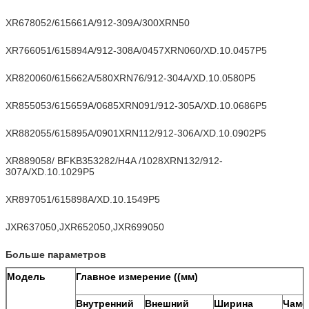
XR678052/615661A/912-309A/300XRN50
XR766051/615894A/912-308A/0457XRN060/XD.10.0457P5
XR820060/615662A/580XRN76/912-304A/XD.10.0580P5
XR855053/615659A/0685XRN091/912-305A/XD.10.0686P5
XR882055/615895A/0901XRN112/912-306A/XD.10.0902P5
XR889058/ BFKB353282/H4A /1028XRN132/912-
307A/XD.10.1029P5
XR897051/615898A/XD.10.1549P5
JXR637050,JXR652050,JXR699050
Больше параметров
Модель
Главное измерение ((мм)
Внутренний
Внешний
Ширина
Чамф