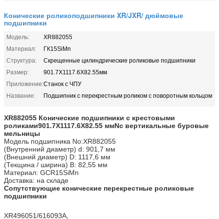
Конические роликоподшипники XR/JXR/ дюймовые
подшипники
Модель:
XR882055
Материал:
ГК15SiMn
Структура:
Скрещенные цилиндрические роликовые подшипники
Размер:
901.7X1117.6X82.55мм
Приложение:
Станок с ЧПУ
Название:
Подшипник с перекрестным роликом с поворотным кольцом
XR882055
Конические подшипники с крестовыми
роликами
901.7X1117.6X82.55 мм
Nc вертикальные буровые
мельницы
Модель подшипника No:
XR882055
(Внутренний диаметр) d: 901,7 мм
(Внешний диаметр) D: 1117,6 мм
(Текщина / ширина) B: 82,55 мм
Материал: GCR15SiMn
Доставка: на складе
Сопутствующие конические перекрестные роликовые
подшипники
XR496051/616093A,