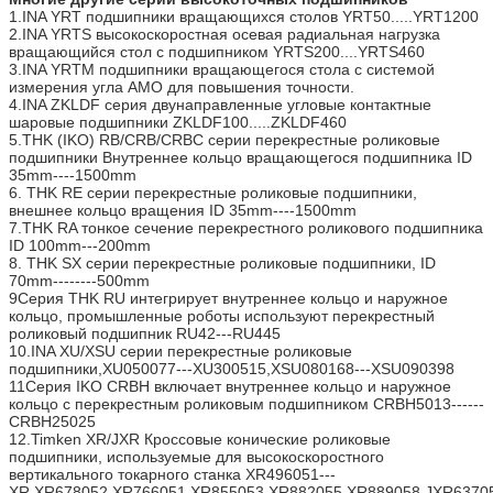
1.INA YRT подшипники вращающихся столов YRT50.....YRT1200
2.INA YRTS высокоскоростная осевая радиальная нагрузка
вращающийся стол с подшипником YRTS200....YRTS460
3.INA YRTM подшипники вращающегося стола с системой
измерения угла AMO для повышения точности.
4.INA ZKLDF серия двунаправленные угловые контактные
шаровые подшипники ZKLDF100.....ZKLDF460
5.THK (IKO) RB/CRB/CRBC серии перекрестные роликовые
подшипники Внутреннее кольцо вращающегося подшипника ID
35mm----1500mm
6. THK RE серии перекрестные роликовые подшипники,
внешнее кольцо вращения ID 35mm----1500mm
7.THK RA тонкое сечение перекрестного роликового подшипника
ID 100mm---200mm
8. THK SX серии перекрестные роликовые подшипники, ID
70mm--------500mm
9Серия THK RU интегрирует внутреннее кольцо и наружное
кольцо, промышленные роботы используют перекрестный
роликовый подшипник RU42---RU445
10.INA XU/XSU серии перекрестные роликовые
подшипники,XU050077---XU300515,XSU080168---XSU090398
11Серия IKO CRBH включает внутреннее кольцо и наружное
кольцо с перекрестным роликовым подшипником CRBH5013------
CRBH25025
12.Timken XR/JXR Кроссовые конические роликовые
подшипники, используемые для высокоскоростного
вертикального токарного станка XR496051---
XR,XR678052,XR766051,XR855053,XR882055,XR889058,JXR63705