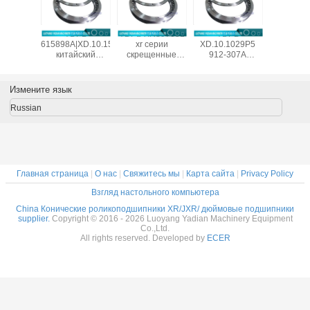
R678052
YDPB
YDPB XR897051
YDPB
EE295102
еские
615898A|XD.10.1549P5
xr серии
XD.10.1029P5
дюймо
естные
китайский
скрещенные
912-307A
одноря
ковые
конический
конические
крестовой
кониче
пники
роликовый
роликовые
конический
ролик
7.2x63.5
подшипник
подшипники
роликовый
подши
Измените язык
менить
Timken, завод
Китай оптом
подшипник
10.25x19.
imken NC
1549.4X1828.8X101.6
1549.4X1828.8X101.6mm
изготовлен в
дюймо
Russian
зование
мм
Китае
поставщ
альных
1028.7X1327.15X114.3
фарфор
 мельниц
мм
складе 
цен
Главная страница
|
О нас
|
Свяжитесь мы
|
Карта сайта
|
Privacy Policy
Взгляд настольного компьютера
China Конические роликоподшипники XR/JXR/ дюймовые подшипники
supplier.
Copyright © 2016 - 2026 Luoyang Yadian Machinery Equipment
Co.,Ltd.
All rights reserved. Developed by
ECER