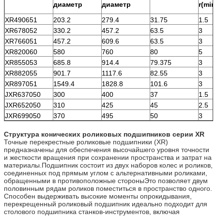
диаметр
диаметр
r(min
XR490651
203.2
279.4
31.75
1.5
XR678052
330.2
457.2
63.5
3
XR766051
457.2
609.6
63.5
3
XR820060
580
760
80
5
XR855053
685.8
914.4
79.375
3
XR882055
901.7
1117.6
82.55
3
XR897051
1549.4
1828.8
101.6
3
JXR637050
300
400
37
1.5
JXR652050
310
425
45
2.5
JXR699050
370
495
50
3
Структура конических роликовых подшипников серии XR
Точные перекрестные роликовые подшипники (XR)
предназначены для обеспечения высочайшего уровня точности
и жесткости вращения при сохранении пространства и затрат на
материалы.Подшипник состоит из двух наборов колес и роликов,
соединенных под прямым углом с альтернативными роликами,
обращенными в противоположные стороныЭто позволяет двум
половинным рядам роликов поместиться в пространство одного.
Способен выдерживать высокие моменты опрокидывания,
перекрещенный роликовый подшипник идеально подходит для
столового подшипника станков-инструментов, включая