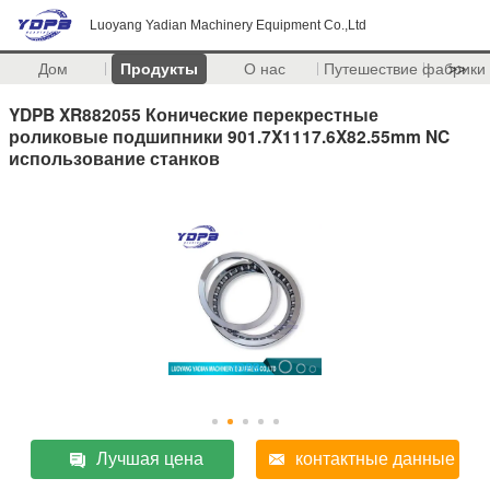
Luoyang Yadian Machinery Equipment Co.,Ltd
Дом
Продукты
О нас
Путешествие фабрики
>>
YDPB XR882055 Конические перекрестные
роликовые подшипники 901.7X1117.6X82.55mm NC
использование станков
Лучшая цена
контактные данные