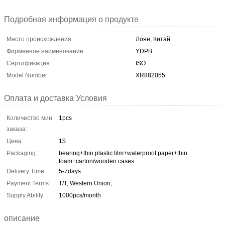
Подробная информация о продукте
Место происхождения:
Лоян, Китай
Фирменное наименование:
YDPB
Сертификация:
ISO
Model Number:
XR882055
Оплата и доставка Условия
Количество мин
1pcs
заказа:
Цена:
1$
Packaging:
bearing+thin plastic film+waterproof paper+thin
foam+carton/wooden cases
Delivery Time:
5-7days
Payment Terms:
T/T, Western Union,
Supply Ability:
1000pcs/month
описание