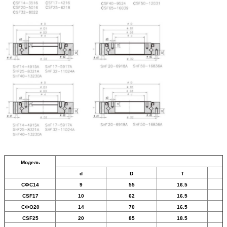
Модель
d
D
T
СФС14
9
55
16.5
CSF17
10
62
16.5
СФО20
14
70
16.5
CSF25
20
85
18.5