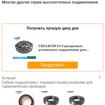
Многие другие серии высокоточных подшипников
Получить лучшую цену для
CSG14/CSF14 Скрещенные
роликовые подшипники для
гармонического привода
редуктора 9x55x16.5 мм
промышленных роботов с
Продолжать
подшипником Китай поставщик
Больше
Гибкие подшипники с перекрестными роликами для
гармонических приводов