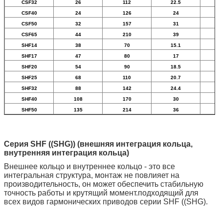
CSF32
26
112
22.5
CSF40
24
126
24
CSF50
32
157
31
CSF65
44
210
39
SHF14
38
70
15.1
SHF17
47
80
17
SHF20
54
90
18.5
SHF25
68
110
20.7
SHF32
88
142
24.4
SHF40
108
170
30
SHF50
135
214
36
Серия SHF ((SHG)) (внешняя интеграция кольца,
внутренняя интеграция кольца)
Внешнее кольцо и внутреннее кольцо - это все
интегральная структура, монтаж не повлияет на
производительность, он может обеспечить стабильную
точность работы и крутящий момент.подходящий для
всех видов гармонических приводов серии SHF ((SHG).