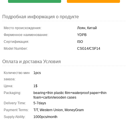
Подробная информация о продукте
Место происхождения:
Лоян, Китай
Фирменное наименование:
YDPB
Сертификация:
ISO
Model Number:
CSG14/CSF14
Оплата и доставка Условия
Количество мин
1pcs
заказа:
Цена:
1$
Packaging:
bearing+thin plastic film+waterproof paper+thin
foam+carton/wooden cases
Delivery Time:
5-7days
Payment Terms:
T/T, Western Union, MoneyGram
Supply Ability:
1000pcs/month