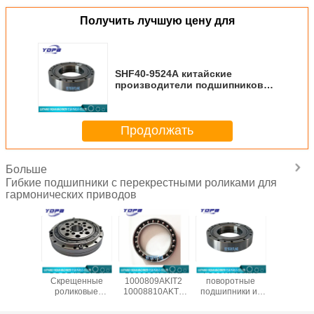
Получить лучшую цену для
SHF40-9524A китайские
производители подшипников
для промышленных роботов
108x170x30 мм, китайский
производитель подшипников
Продолжать
для гармонических редукторов
Больше
Гибкие подшипники с перекрестными роликами для
гармонических приводов
естные
CSG14/CSF14
1000907AKIT2
Роботические
CSF20-
ические
Скрещенные
1000809AKIT2
поворотные
китай
одшипники
роликовые
10008810AKT2
подшипники из
произво
/CSG-50
подшипники для
1000912AKT2
Китая SHF50-
подшип
ля
гармонического
Гибкие
12031A
гармонич