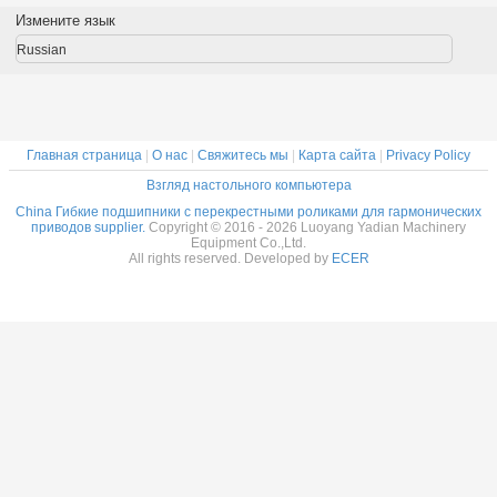
ленных
привода
подшипники для
редук
Измените язык
отов
редуктора
гармонического
14x70x1
c Drive,
9x55x16.5 мм
привода,
Russian
меры
промышленных
тонкосекционные
x31 мм
роботов с
эластичные
подшипником
подшипники
Китай поставщик
Главная страница
|
О нас
|
Свяжитесь мы
|
Карта сайта
|
Privacy Policy
Взгляд настольного компьютера
China Гибкие подшипники с перекрестными роликами для гармонических
приводов supplier.
Copyright © 2016 - 2026 Luoyang Yadian Machinery
Equipment Co.,Ltd.
All rights reserved. Developed by
ECER