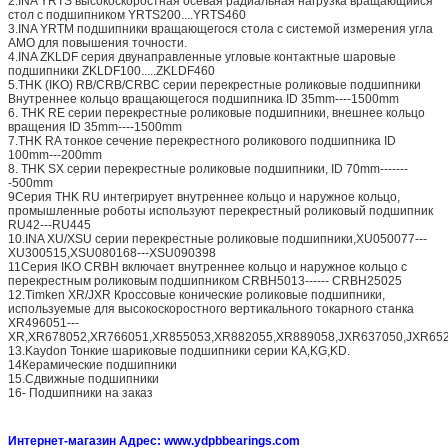
2.INA YRTS высокоскоростная осевая радиальная нагрузка вращающийся
стол с подшипником YRTS200....YRTS460
3.INA YRTM подшипники вращающегося стола с системой измерения угла
AMO для повышения точности.
4.INA ZKLDF серия двунаправленные угловые контактные шаровые
подшипники ZKLDF100.....ZKLDF460
5.THK (IKO) RB/CRB/CRBC серии перекрестные роликовые подшипники
Внутреннее кольцо вращающегося подшипника ID 35mm----1500mm
6. THK RE серии перекрестные роликовые подшипники, внешнее кольцо
вращения ID 35mm----1500mm
7.THK RA тонкое сечение перекрестного роликового подшипника ID
100mm---200mm
8. THK SX серии перекрестные роликовые подшипники, ID 70mm-------
-500mm
9Серия THK RU интегрирует внутреннее кольцо и наружное кольцо,
промышленные роботы используют перекрестный роликовый подшипник
RU42---RU445
10.INA XU/XSU серии перекрестные роликовые подшипники,XU050077---
XU300515,XSU080168---XSU090398
11Серия IKO CRBH включает внутреннее кольцо и наружное кольцо с
перекрестным роликовым подшипником CRBH5013------ CRBH25025
12.Timken XR/JXR Кроссовые конические роликовые подшипники,
используемые для высокоскоростного вертикального токарного станка
XR496051---
XR,XR678052,XR766051,XR855053,XR882055,XR889058,JXR637050,JXR652
13.Kaydon Тонкие шариковые подшипники серии KA,KG,KD.
14Керамические подшипники
15.Сдвижные подшипники
16- Подшипники на заказ
Интернет-магазин Адрес: www.ydpbbearings.com