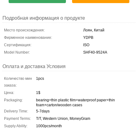
Подробная информация о продукте
Место происхождения:
Лоян, Китай
Фирменное наименование:
YDPB
Сертификация:
ISO
Model Number:
SHF40-9524A
Оплата и доставка Условия
Количество мин
1pcs
заказа:
Цена:
1$
Packaging:
bearing+thin plastic film+waterproof paper+thin
foam+carton/wooden cases
Delivery Time:
5-7days
Payment Terms:
T/T, Western Union, MoneyGram
Supply Ability:
1000pcs/month