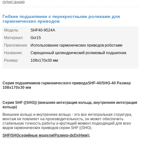
описание
Гибкие подшипники с перекрестными роликами для
гармонических приводов
Модель:
SHF40-9524A
Материал:
Gcr15
Приложение:
Использование гармонических приводов роботами
Название:
Скрещенный цилиндрический роликовый подшипник
Размер:
108x170x30 мм
Серия подшипников гармонического привода
SHF-40/SHG-40 Размер
108x170x30 мм
Серия SHF ((SHG)) (внешняя интеграция кольца, внутренняя интеграция
кольца)
Внешнее кольцо и внутреннее кольцо - это все интегральная структура,
монтаж не повлияет на производительность, он может обеспечить
стабильную точность работы и крутящий момент.подходящий для всех
видов гармонических приводов серии SHF ((SHG).
SHF/SHG
серийные модели
(
Размер
-
d
x
D
x
H
мм):