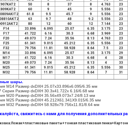
E907KAT2
50
8
37
8
4.763
23
E809KAT2
60
9
45
9
5.556
23
0809AKIT2
61.8
9.5
45.7
9
5.556
23
08810AKT2
63
9.7
48
9.2
5.556
23
00912AKT2
80
12
60
12
7.144
23
F14
33.896
6.095
25.07
6.35
3.175
23
F17
41.722
6.16
30.3
6.68
3.969
23
F20
49.073
7.24
35.56
8.13
4.763
23
F25
61.341
9.015
45.212
6.35
5.556
23
F32
79.756
11.81
58.928
8.64
7.5
23
М14
33.896
6.095
25.07
6.35
3.175
29
М17
41.722
6.16
30.3
6.68
4
28
M20
49.073
7.24
35.56
8.13
4
33
M25
61.341
9.015
45.212
6.35
5.556
30
M32
79.756
11.81
58.928
8.64
7
31
лные шары.
ия M14 Размер dxDXH 25.07x33.896x6.095/6.35 мм
 Серия Размер dxDXH 30.3x41.722x 6.16/6.68 мм
ия M20 Размер dxDXH 35.56x49.073x7.24/8.13 мм
ия M25 Размер dxDXH 45.212X61.341X9.015/6.35 мм
ия M32 Размер dxDXH 58.928x79.756x11.81/8.64 мм
алуйста, свяжитесь с нами для получения дополнительных р
ковка:Ложак+пластиковые пакеты+тонкая пластиковая пенка+Картонн