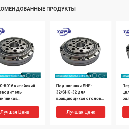
КОМЕНДОВАННЫЕ ПРОДУКТЫ
0-5016 китайский
Подшипники SHF-
Пе
зводитель
32/SHG-32 для
ци
ипников
вращающихся столов
ро
онического
изготовлены в Китае
CS
ктора 14x70x16.5
Китай производитель
пр
Лучшая Цена
Лучшая Цена
подшипников для
роб
гармонических
ра