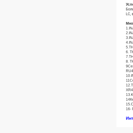
Усл
Бол
LC,
Мно
1.I
2.I
3.I
4.I
5.T
6. 
7.T
8. 
9Се
RU4
10.
11С
12.
XR4
13.
14К
15.
16-
Инт