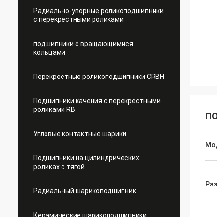
Радиально-упорные роликоподшипники
с перекрестными роликами
подшипники с вращающимися
кольцами
Перекрестные роликоподшипники CRBH
Подшипники качения с перекрестными
роликами RB
ПО
Угловые контактные шарики
Мо
Подшипники на цилиндрических
роликах с тягой
Ра
Радиальный шарикоподшипник
Керамические шарикоподшипники