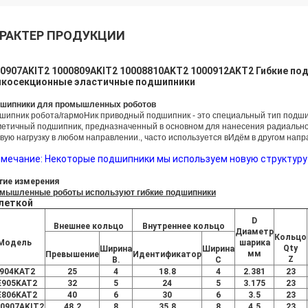
РАКТЕР ПРОДУКЦИИ
0907AKIT2 1000809AKIT2 10008810AKT2 1000912AKT2 Гибкие по
нкосекционные эластичные подшипники
шипники для промышленных роботов
шипник робота/гармо
Ник приводный подшипник - это специальный тип подш
метичный подшипник, предназначенный в основном для нанесения радиальной
овую нагрузку в любом направлении., часто используется в
Идём в другом напр
мечание: Некоторые подшипники мы используем новую структуру (
гие измерения
мышленные роботы используют гибкие подшипники
леткой
D
Внешнее кольцо
Внутреннее кольцо
Диаметр
Кольцо
Модель
шарика
Qty
Ширина
Ширина
мм
Превышение
Идентификатор
Z
В.
C
904KAT2
25
4
18.8
4
2.381
23
E905KAT2
32
5
24
5
3.175
23
E806KAT2
40
6
30
6
3.5
23
0907AKIT2
48.2
8
35.8
8
4.5
23