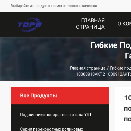
Выбирайте из продуктов самого высокого качества
ГЛАВНАЯ
О К
СТРАНИЦА
Гибкие П
Г
Главная страница
/
Гибкие по
10008810AKT2 1000912AKT2
Все Продукты
1
п
Подшипники поворотного стола YRT
п
Серия перекрестных роликовых