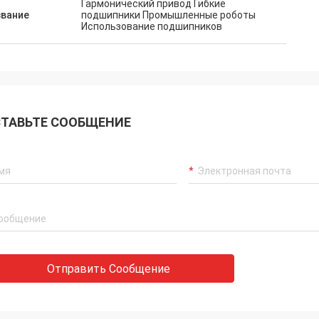
Гармонический привод Гибкие
звание
подшипники Промышленные роботы
Использование подшипников
ТАВЬТЕ СООБЩЕНИЕ
Холли.
, Алиса: Всё собрано и работает
оев. Большое спасибо.
Отправить Сообщение