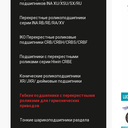
подшипников INA XU/XSU/SX/RU
Перекрестные роликоподшипники
серии INA RB/RE/RA/XV
IKO Перекрестные роликовые
подшипники CRB/CRBH/CRBS/CRBF
Подшипники с перекрестными
роликами серии Hiwin CRBE
Конические роликоподшипники
XR/JXR/ дюймовые подшипники
Гибкие подшипники с перекрестными
роликами для гармонических
приводов
Тонкие шарикоподшипники раздела