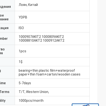
Лоян, Китай
ждения
ое
YDPB
вание
кация
ISO
1000907AKIT2 1000809AKIT2
umber
10008810AKT2 1000912AKT2
тво
1pcs
за
1$
g
bearing+thin plastic film+waterproof
paper+thin foam+carton/wooden cases
Time
5-7days
Terms
T/T, Western Union,
lity
1000pcs/month