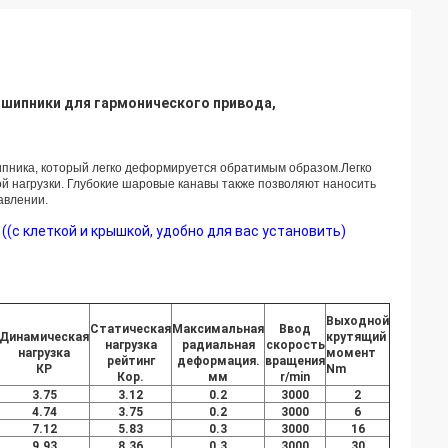
дшипники для гармонического привода,
ипника, который легко деформируется обратимым образом.Легко
 нагрузки. Глубокие шаровые канавы также позволяют наносить
авлении.
(с клеткой и крышкой, удобно для вас установить)
Выходной
Статическая
Максимальная
Ввод
Динамическая
крутящий
нагрузка
радиальная
скорость
нагрузка
момент
рейтинг
деформация.
вращения
КР
Nm
Кор.
мм
r/min
3.75
3.12
0.2
3000
2
4.74
3.75
0.2
3000
6
7.12
5.83
0.3
3000
16
9.93
8.36
0.3
3000
30