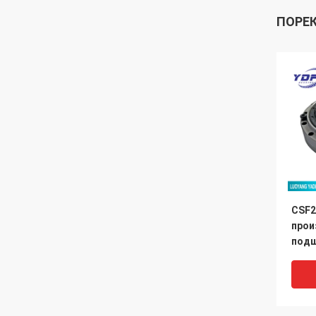
ПОРЕ
CSF2
прои
подш
гарм
реду
мм