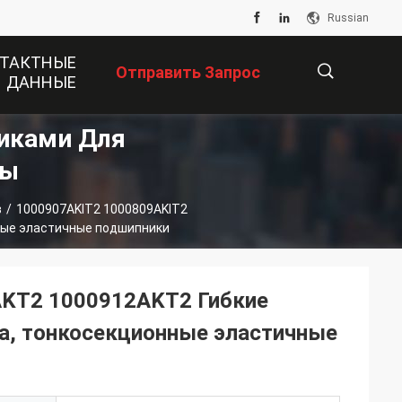
Russian
ТАКТНЫЕ
Отправить Запрос
ДАННЫЕ
иками Для
描
ты
в
/
1000907AKIT2 1000809AKIT2
述
ные эластичные подшипники
AKT2 1000912AKT2 Гибкие
а, тонкосекционные эластичные