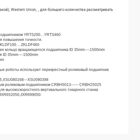
кой), Western Union, , для большего количества рассматривать
 подшипником YRTS200....YRTS460
я повышения точности.
KLDF100.....ZKLDF460
нее кольцо вращающегося подшипника ID 35mm----1500mm
я ID 35mm----1500mm
0mm
ные роботы используют перекрестный роликовый подшипник
15,XSU080168---XSU090398
тным роликовым подшипником CRBH5013------ CRBH25025
я высокоскоростного вертикального токарного станка
JXR652050,JXR699050.