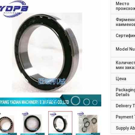
Место
происхо
Фирменн
наимено
Сертифи
Model N
Количес
мин зака
Цена
Packagin
Details
Delivery 
Payment 
Supply Abi