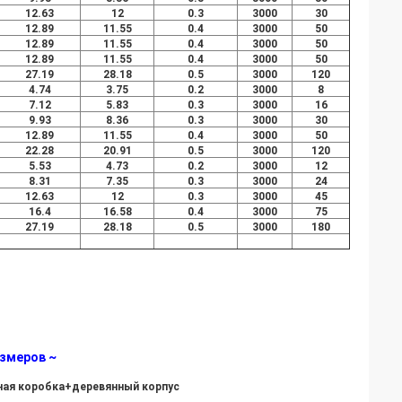
12.63
12
0.3
3000
30
12.89
11.55
0.4
3000
50
12.89
11.55
0.4
3000
50
12.89
11.55
0.4
3000
50
27.19
28.18
0.5
3000
120
4.74
3.75
0.2
3000
8
7.12
5.83
0.3
3000
16
9.93
8.36
0.3
3000
30
12.89
11.55
0.4
3000
50
22.28
20.91
0.5
3000
120
5.53
4.73
0.2
3000
12
8.31
7.35
0.3
3000
24
12.63
12
0.3
3000
45
16.4
16.58
0.4
3000
75
27.19
28.18
0.5
3000
180
азмеров ~
ая коробка+деревянный корпус