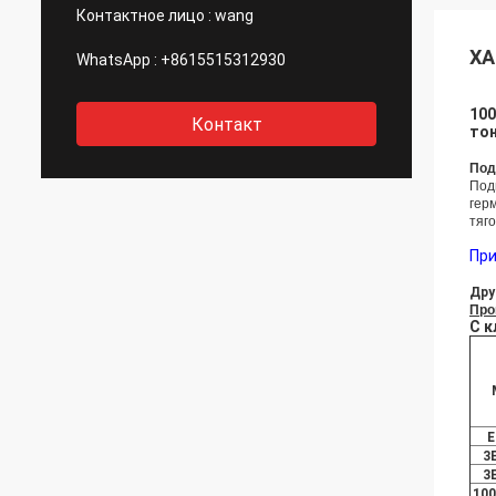
Контактное лицо :
wang
ХА
WhatsApp :
+8615515312930
100
Контакт
то
Под
Под
гер
тяг
При
Дру
Про
С к
E
3
3
100