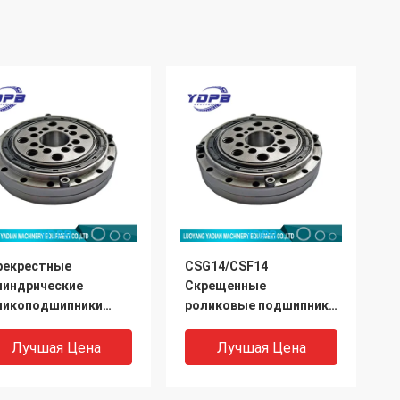
рекрестные
CSG14/CSF14
линдрические
Скрещенные
ликоподшипники
роликовые подшипники
F-50/CSG-50 для
для гармонического
омышленных
привода редуктора
Лучшая Цена
Лучшая Цена
отов Harmonic Drive,
9x55x16.5 мм
змеры 32x157x31 мм
промышленных