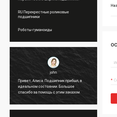
На
RU Перекрестные роликовые
подшипники
Роботы-гуманоиды
ОС
john
я
Привет, Алиса. Подшипник прибыл, в
Привет
идеальном состоянии. Большое
без сб
спасибо за помощь с этим заказом.