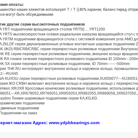
овия оплаты:
ьшинство наших клиентов используют T / T ((40% заранее, баланс перед отправ
 все могут быть обсуждаемыми.
гие другие серии высокоточных подшипников
NA YRT подшипники вращающихся столов YRT50.....YRT1200
NA YRTS высокоскоростная осевая радиальная нагрузка вращающийся стол с
NA YRTM подшипники вращающегося стола с системой измерения угла AMO дл
NA ZKLDF серия двунаправленные угловые контактные шаровые подшипники Z
HK (IKO) RB/CRB/CRBC серии перекрестные роликовые подшипники Внутрен
THK RE серии перекрестные роликовые подшипники, внешнее кольцо вращени
HK RA тонкое сечение перекрестного роликового подшипника ID 100mm---20
THK SX серии перекрестные роликовые подшипники, ID 70mm--------500mm
рия THK RU интегрирует внутреннее кольцо и наружное кольцо, промышлен
2---RU445
INA XU/XSU серии перекрестные роликовые подшипники,XU050077---XU3005
ерия IKO CRBH включает внутреннее кольцо и наружное кольцо с перекрес
Timken XR/JXR Кроссовые конические роликовые подшипники, используемые дл
96051---XR,XR678052,XR766051,XR855053,XR882055,XR889058,JXR637050,
Kaydon Тонкие шариковые подшипники серии KA,KG,KD.
ерамические подшипники
Сдвижные подшипники
 Подшипники на заказ
ернет-магазин Адрес: www.ydpbbearings.com