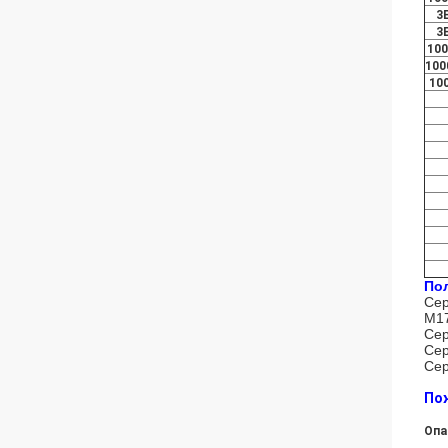
3
3
100
100
10
По
Сер
M17
Сер
Сер
Сер
Пож
Опа