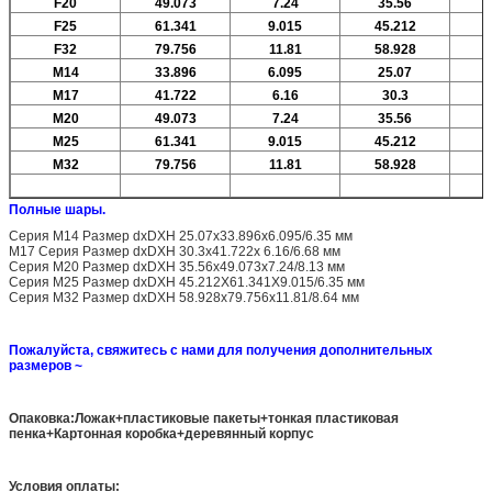
F20
49.073
7.24
35.56
F25
61.341
9.015
45.212
F32
79.756
11.81
58.928
М14
33.896
6.095
25.07
М17
41.722
6.16
30.3
M20
49.073
7.24
35.56
M25
61.341
9.015
45.212
M32
79.756
11.81
58.928
Полные шары.
Серия M14 Размер dxDXH 25.07x33.896x6.095/6.35 мм
M17 Серия Размер dxDXH 30.3x41.722x 6.16/6.68 мм
Серия M20 Размер dxDXH 35.56x49.073x7.24/8.13 мм
Серия M25 Размер dxDXH 45.212X61.341X9.015/6.35 мм
Серия M32 Размер dxDXH 58.928x79.756x11.81/8.64 мм
Пожалуйста, свяжитесь с нами для получения дополнительных
размеров ~
Опаковка:Ложак+пластиковые пакеты+тонкая пластиковая
пенка+Картонная коробка+деревянный корпус
Условия оплаты: