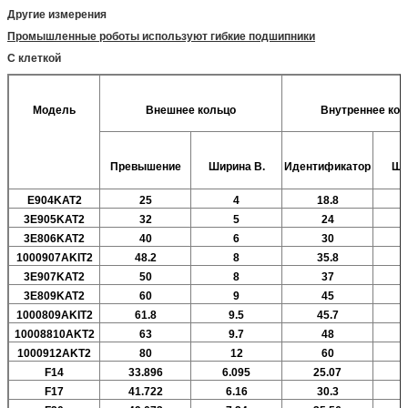
Другие измерения
Промышленные роботы используют гибкие подшипники
С клеткой
Модель
Внешнее кольцо
Внутреннее кол
Превышение
Ширина
В.
Идентификатор
Ши
E904KAT2
25
4
18.8
3E905KAT2
32
5
24
3E806KAT2
40
6
30
1000907AKIT2
48.2
8
35.8
3E907KAT2
50
8
37
3E809KAT2
60
9
45
1000809AKIT2
61.8
9.5
45.7
10008810AKT2
63
9.7
48
1000912AKT2
80
12
60
F14
33.896
6.095
25.07
F17
41.722
6.16
30.3