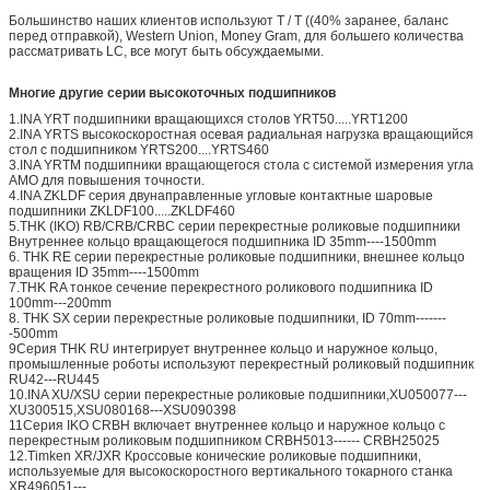
Большинство наших клиентов используют T / T ((40% заранее, баланс
перед отправкой), Western Union, Money Gram, для большего количества
рассматривать LC, все могут быть обсуждаемыми.
Многие другие серии высокоточных подшипников
1.INA YRT подшипники вращающихся столов YRT50.....YRT1200
2.INA YRTS высокоскоростная осевая радиальная нагрузка вращающийся
стол с подшипником YRTS200....YRTS460
3.INA YRTM подшипники вращающегося стола с системой измерения угла
AMO для повышения точности.
4.INA ZKLDF серия двунаправленные угловые контактные шаровые
подшипники ZKLDF100.....ZKLDF460
5.THK (IKO) RB/CRB/CRBC серии перекрестные роликовые подшипники
Внутреннее кольцо вращающегося подшипника ID 35mm----1500mm
6. THK RE серии перекрестные роликовые подшипники, внешнее кольцо
вращения ID 35mm----1500mm
7.THK RA тонкое сечение перекрестного роликового подшипника ID
100mm---200mm
8. THK SX серии перекрестные роликовые подшипники, ID 70mm-------
-500mm
9Серия THK RU интегрирует внутреннее кольцо и наружное кольцо,
промышленные роботы используют перекрестный роликовый подшипник
RU42---RU445
10.INA XU/XSU серии перекрестные роликовые подшипники,XU050077---
XU300515,XSU080168---XSU090398
11Серия IKO CRBH включает внутреннее кольцо и наружное кольцо с
перекрестным роликовым подшипником CRBH5013------ CRBH25025
12.Timken XR/JXR Кроссовые конические роликовые подшипники,
используемые для высокоскоростного вертикального токарного станка
XR496051---