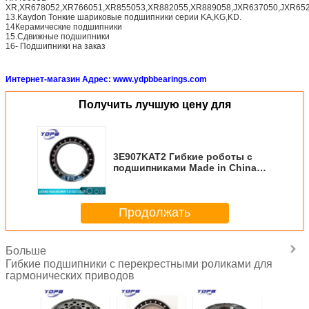
XR,XR678052,XR766051,XR855053,XR882055,XR889058,JXR637050,JXR652
13.Kaydon Тонкие шариковые подшипники серии KA,KG,KD.
14Керамические подшипники
15.Сдвижные подшипники
16- Подшипники на заказ
Интернет-магазин Адрес: www.ydpbbearings.com
Получить лучшую цену для
3E907KAT2 Гибкие роботы с
подшипниками Made in China
37x50x8mm
Продолжать
Больше
Гибкие подшипники с перекрестными роликами для
гармонических приводов