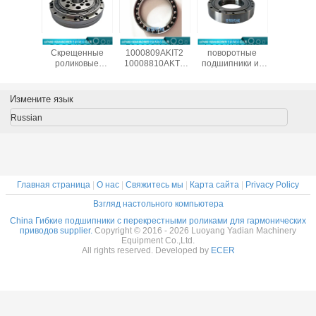
естные
CSG14/CSF14
1000907AKIT2
Роботические
CSF20-
ические
Скрещенные
1000809AKIT2
поворотные
китай
одшипники
роликовые
10008810AKT2
подшипники из
произво
/CSG-50
подшипники для
1000912AKT2
Китая SHF50-
подшип
ля
гармонического
Гибкие
12031A
гармонич
ленных
привода
подшипники для
редук
Измените язык
отов
редуктора
гармонического
14x70x1
c Drive,
9x55x16.5 мм
привода,
Russian
меры
промышленных
тонкосекционные
x31 мм
роботов с
эластичные
подшипником
подшипники
Китай поставщик
Главная страница
|
О нас
|
Свяжитесь мы
|
Карта сайта
|
Privacy Policy
Взгляд настольного компьютера
China Гибкие подшипники с перекрестными роликами для гармонических
приводов supplier.
Copyright © 2016 - 2026 Luoyang Yadian Machinery
Equipment Co.,Ltd.
All rights reserved. Developed by
ECER