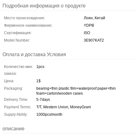
Подробная информация о продукте
Место происхождения:
Лоян, Китай
Фирменное наименование:
YDPB
Сертификация:
ISO
Model Number:
3E907KAT2
Оплата и доставка Условия
Количество мин
1pcs
заказа:
Цена:
1$
Packaging:
bearing+thin plastic film+waterproof paper+thin
foam+carton/wooden cases
Delivery Time:
5-7days
Payment Terms:
T/T, Western Union, MoneyGram
Supply Ability:
1000pcs/month
описание