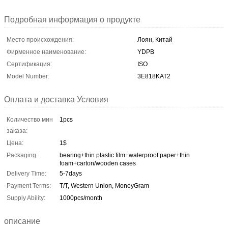
Подробная информация о продукте
Место происхождения:
Лоян, Китай
Фирменное наименование:
YDPB
Сертификация:
ISO
Model Number:
3E818KAT2
Оплата и доставка Условия
Количество мин
1pcs
заказа:
Цена:
1$
Packaging:
bearing+thin plastic film+waterproof paper+thin
foam+carton/wooden cases
Delivery Time:
5-7days
Payment Terms:
T/T, Western Union, MoneyGram
Supply Ability:
1000pcs/month
описание