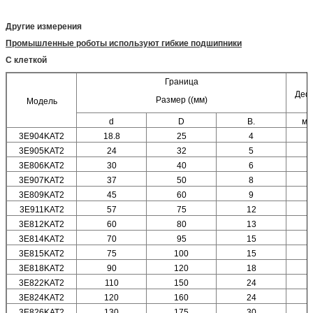
Другие измерения
Промышленные роботы используют гибкие подшипники
С клеткой
Граница
Деф
Размер ((мм)
Модель
d
D
В.
ма
3E904KAT2
18.8
25
4
3E905KAT2
24
32
5
3E806KAT2
30
40
6
3E907KAT2
37
50
8
3E809KAT2
45
60
9
3E911KAT2
57
75
12
3E812KAT2
60
80
13
3E814KAT2
70
95
15
3E815KAT2
75
100
15
3E818KAT2
90
120
18
3E822KAT2
110
150
24
3E824KAT2
120
160
24
3E826KAT2
130
175
30