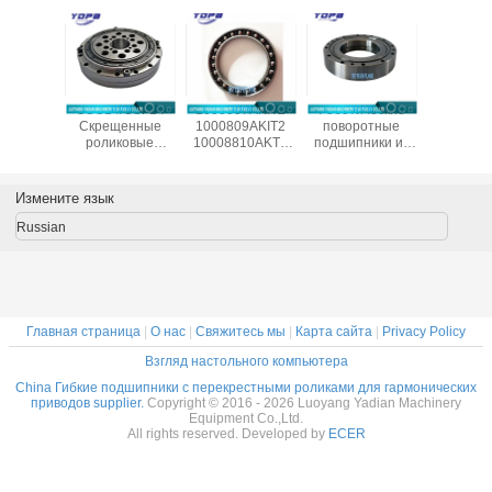
естные
CSG14/CSF14
1000907AKIT2
Роботические
CSF20-
ические
Скрещенные
1000809AKIT2
поворотные
китай
одшипники
роликовые
10008810AKT2
подшипники из
произво
/CSG-50
подшипники для
1000912AKT2
Китая SHF50-
подшип
ля
гармонического
Гибкие
12031A
гармонич
ленных
привода
подшипники для
редук
Измените язык
отов
редуктора
гармонического
14x70x1
c Drive,
9x55x16.5 мм
привода,
Russian
меры
промышленных
тонкосекционные
x31 мм
роботов с
эластичные
подшипником
подшипники
Китай поставщик
Главная страница
|
О нас
|
Свяжитесь мы
|
Карта сайта
|
Privacy Policy
Взгляд настольного компьютера
China Гибкие подшипники с перекрестными роликами для гармонических
приводов supplier.
Copyright © 2016 - 2026 Luoyang Yadian Machinery
Equipment Co.,Ltd.
All rights reserved. Developed by
ECER