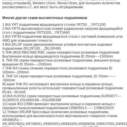
перед отправкой), Western Union, Money Gram, для большего количества
рассматривать LC, все могут быть обсуждаемыми.
Многие другие серии высокоточных подшипников
1.INA YRT подшипники вращающихся столов YRT50.....YRT1200
2.INA YRTS высокоскоростная осевая радиальная нагрузка вращающийся
стол с подшипником YRTS200....YRTS460
3.INA YRTM подшипники вращающегося стола с системой измерения угла
AMO для повышения точности.
4.INA ZKLDF серия двунаправленные угловые контактные шаровые
подшипники ZKLDF100.....ZKLDF460
5.THK (IKO) RB/CRB/CRBC серии перекрестные роликовые подшипники
Внутреннее кольцо вращающегося подшипника ID 35mm----1500mm
6. THK RE серии перекрестные роликовые подшипники, внешнее кольцо
вращения ID 35mm----1500mm
7.THK RA тонкое сечение перекрестного роликового подшипника ID
100mm---200mm
8. THK SX серии перекрестные роликовые подшипники, ID 70mm-------
-500mm
9Серия THK RU интегрирует внутреннее кольцо и наружное кольцо,
промышленные роботы используют перекрестный роликовый подшипник
RU42---RU445
10.INA XU/XSU серии перекрестные роликовые подшипники,XU050077---
XU300515,XSU080168---XSU090398
11Серия IKO CRBH включает внутреннее кольцо и наружное кольцо с
перекрестным роликовым подшипником CRBH5013------ CRBH25025
12.Timken XR/JXR Кроссовые конические роликовые подшипники,
используемые для высокоскоростного вертикального токарного станка
XR496051---
XR,XR678052,XR766051,XR855053,XR882055,XR889058,JXR637050,JXR652