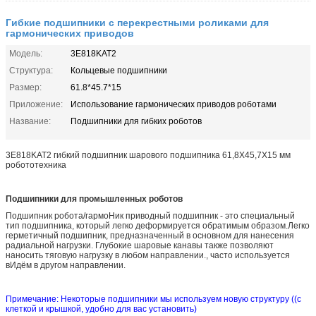
Гибкие подшипники с перекрестными роликами для
гармонических приводов
Модель:
3E818KAT2
Структура:
Кольцевые подшипники
Размер:
61.8*45.7*15
Приложение:
Использование гармонических приводов роботами
Название:
Подшипники для гибких роботов
3E818KAT2 гибкий подшипник шарового подшипника 61,8X45,7X15 мм
робототехника
Подшипники для промышленных роботов
Подшипник робота/гармо
Ник приводный подшипник - это специальный
тип подшипника, который легко деформируется обратимым образом.Легко
герметичный подшипник, предназначенный в основном для нанесения
радиальной нагрузки. Глубокие шаровые канавы также позволяют
наносить тяговую нагрузку в любом направлении., часто используется
в
Идём в другом направлении.
Примечание: Некоторые подшипники мы используем новую структуру ((с
клеткой и крышкой, удобно для вас установить)