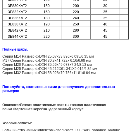
3E830KAT2
150
200
30
3E832KAT2
160
220
35
3E836KAT2
180
240
35
3E838KAT2
190
250
40
3E842KAT2
210
280
45
3E844KAT2
220
300
45
Полные шары.
Серия M14 Размер dxDXH 25.07x33.896x6.095/6.35 мм
M17 Серия Размер dxDXH 30.3x41.722x 6.16/6.68 мм
Серия M20 Размер dxDXH 35.56x49.073x7.24/8.13 мм
Серия M25 Размер dxDXH 45.212X61.341X9.015/6.35 мм
Серия M32 Размер dxDXH 58.928x79.756x11.81/8.64 мм
Пожалуйста, свяжитесь с нами для получения дополнительных
размеров ~
Опаковка:Ложак+пластиковые пакеты+тонкая пластиковая
пенка+Картонная коробка+деревянный корпус
Условия оплаты:
Большинство наших клиентов используют T / T ((40% заранее, баланс