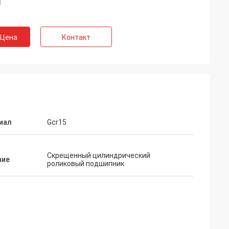
 Цена
Контакт
иал
Gcr15
Скрещенный цилиндрический
ние
роликовый подшипник