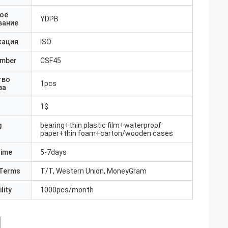
ое
YDPB
вание
кация
ISO
umber
CSF45
тво
1pcs
за
1$
g
bearing+thin plastic film+waterproof
paper+thin foam+carton/wooden cases
Time
5-7days
Terms
T/T, Western Union, MoneyGram
lity
1000pcs/month