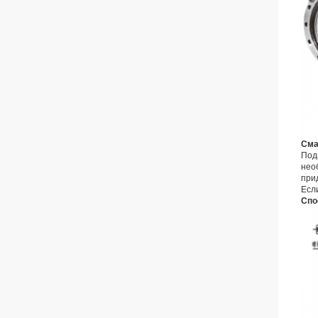
Сма
Под
нео
при
Есл
Спо