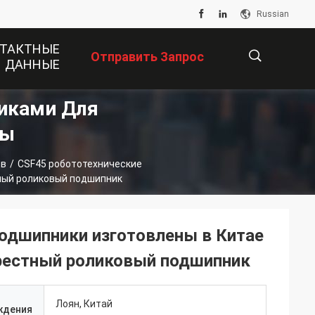
Russian
ТАКТНЫЕ
Отправить Запрос
ДАННЫЕ
иками Для
描
ты
ов
/
CSF45 робототехнические
述
ный роликовый подшипник
одшипники изготовлены в Китае
рестный роликовый подшипник
Лоян, Китай
ждения