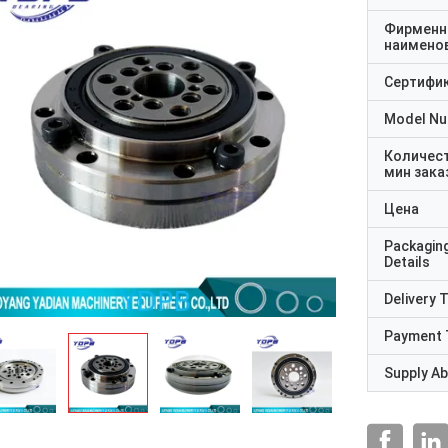
Фирменн
наимено
Сертифи
Model N
Количес
мин зака
Цена
Packagin
Details
Delivery 
Payment 
Supply Abi