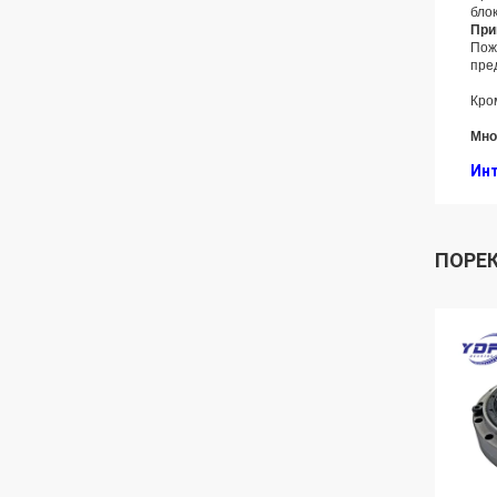
блок
При
Пож
пре
Кро
Мно
Инт
ПОРЕ