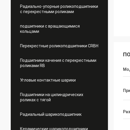
Радиально-упорные роликоподшипники
с перекрестными роликами
подшипники с вращающимися
кольцами
Перекрестные роликоподшипники CRBH
ПО
Подшипники качения с перекрестными
роликами RB
Мо
Угловые контактные шарики
Пр
Подшипники на цилиндрических
роликах с тягой
Ра
Радиальный шарикоподшипник
Керамические шарикоподшипники