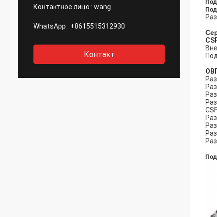
Под
Контактное лицо :
wang
Под
Раз
WhatsApp :
+8615515312930
Се
CSF
Вне
Контакт
Под
ОВ
Раз
Раз
Раз
Раз
CSF
Раз
Раз
Раз
Раз
Под