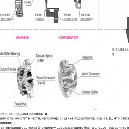
личение предосторожности
алуйста, очистите части, например, сиденье подшипника, ось и т. Д., Что св
шипника)
 затягивании застежки блокировку сдерживающего болта следует разделить 