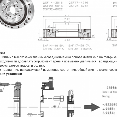
зка
шипник с высококачественным соединением на основе лития жир на фабрике,
бходимости добавлять жир.момент трения временно увеличится., вращающий
держивается трассы и ролика.
и подшипник, использующий изменение состояния, общий жир не может соотв
соб установки