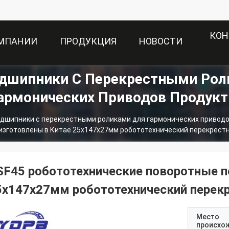
КОН
ОМПАНИИ
ПРОДУКЦИЯ
НОВОСТИ
одшипники С Перекрестными Рол
армонических Приводов Продук
одшипники с перекрестными роликами для гармонических привод
изготовлены в Китае 25x147x27мм робототехнический перекрест
SF45 робототехнические поворотные п
5x147x27мм робототехнический перек
Место
происхо