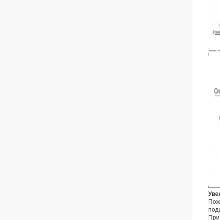
Уве
Пож
под
При