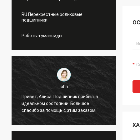
RU Перекрестные роликовые
подшипники
ОС
Роботы-гуманоиды
john
я
Привет, Алиса. Подшипник прибыл, в
Привет
идеальном состоянии. Большое
без сб
спасибо за помощь с этим заказом.
ХА