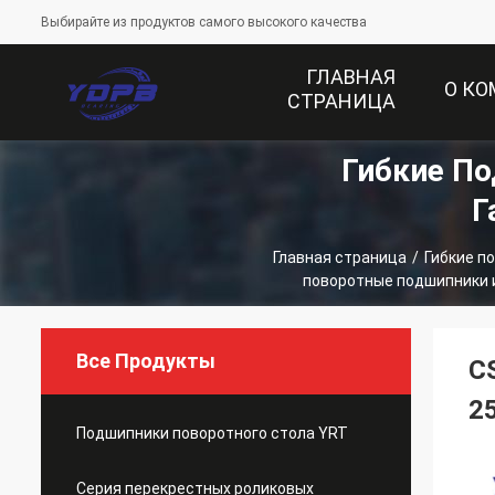
Выбирайте из продуктов самого высокого качества
ГЛАВНАЯ
О К
СТРАНИЦА
Гибкие П
Г
Главная страница
/
Гибкие п
поворотные подшипники 
Все Продукты
C
2
Подшипники поворотного стола YRT
Серия перекрестных роликовых