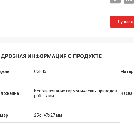
Лучшая
ДРОБНАЯ ИНФОРМАЦИЯ О ПРОДУКТЕ
дель
CSF45
Матер
Использование гармонических приводов
иложение
Назва
роботами
змер
25x147x27 мм