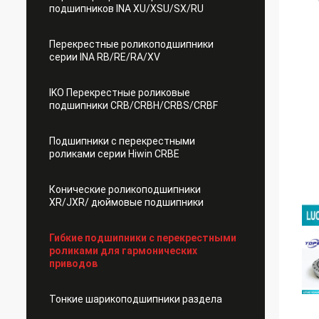
подшипников INA XU/XSU/SX/RU
Перекрестные роликоподшипники
серии INA RB/RE/RA/XV
IKO Перекрестные роликовые
подшипники CRB/CRBH/CRBS/CRBF
Подшипники с перекрестными
роликами серии Hiwin CRBE
Конические роликоподшипники
XR/JXR/ дюймовые подшипники
Гибкие подшипники с перекрестными
роликами для гармонических
приводов
Тонкие шарикоподшипники раздела