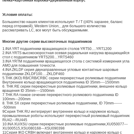
пенка+Картонная коробка+деревянный корпус
Условия оплаты:
Большинство наших клиентов используют T / T ((40% заранее, баланс
перед отправкой), Western Union, , для большего количества
рассматривать LC, все могут быть обсуждаемыми.
Многие другие серии высокоточных подшипников
1.INA YRT подшипники вращающихся столов YRT50.....YRT1200
2.INA YRTS высокоскоростная осевая радиальная нагрузка вращающийся
стол с подшипником YRTS200....YRTS460
3.INA YRTM подшипники вращающегося стола с системой измерения угла
AMO для повышения точности.
4.INA ZKLDF серия двунаправленные угловые контактные шаровые
подшипники ZKLDF100.....ZKLDF460
5.THK (IKO) RB/CRB/CRBC серии перекрестные роликовые подшипники
Внутреннее кольцо вращающегося подшипника ID 35mm----1500mm
6. THK RE серии перекрестные роликовые подшипники, внешнее кольцо
вращения ID 35mm----1500mm
7.THK RA тонкое сечение перекрестного роликового подшипника ID
100mm---200mm
8. THK SX серии перекрестные роликовые подшипники, ID 70mm-------
-500mm
9Серия THK RU интегрирует внутреннее кольцо и наружное кольцо,
промышленные роботы используют перекрестный роликовый подшипник
RU42---RU445
10.INA XU/XSU серии перекрестные роликовые подшипники,XU050077---
XU300515,XSU080168---XSU090398
11Серия IKO CRBH включает внутреннее кольцо и наружное кольцо с