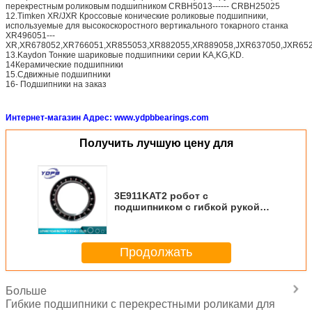
перекрестным роликовым подшипником CRBH5013------ CRBH25025
12.Timken XR/JXR Кроссовые конические роликовые подшипники,
используемые для высокоскоростного вертикального токарного станка
XR496051---
XR,XR678052,XR766051,XR855053,XR882055,XR889058,JXR637050,JXR652
13.Kaydon Тонкие шариковые подшипники серии KA,KG,KD.
14Керамические подшипники
15.Сдвижные подшипники
16- Подшипники на заказ
Интернет-магазин Адрес: www.ydpbbearings.com
Получить лучшую цену для
3E911KAT2 робот с
подшипником с гибкой рукой
57x75x12 мм робот с
перекрещенным роликовым
подшипником для продажи
Продолжать
Больше
Гибкие подшипники с перекрестными роликами для