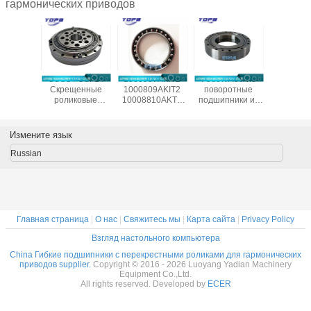
гармонических приводов
естные
CSG14/CSF14
1000907AKIT2
Роботические
CSF20-
ические
Скрещенные
1000809AKIT2
поворотные
китай
одшипники
роликовые
10008810AKT2
подшипники из
произво
/CSG-50
подшипники для
1000912AKT2
Китая SHF50-
подшип
ля
гармонического
Гибкие
12031A
гармонич
ленных
привода
подшипники для
редук
Измените язык
отов
редуктора
гармонического
14x70x1
c Drive,
9x55x16.5 мм
привода,
Russian
меры
промышленных
тонкосекционные
x31 мм
роботов с
эластичные
подшипником
подшипники
Китай поставщик
Главная страница
|
О нас
|
Свяжитесь мы
|
Карта сайта
|
Privacy Policy
Взгляд настольного компьютера
China Гибкие подшипники с перекрестными роликами для гармонических
приводов supplier.
Copyright © 2016 - 2026 Luoyang Yadian Machinery
Equipment Co.,Ltd.
All rights reserved. Developed by
ECER