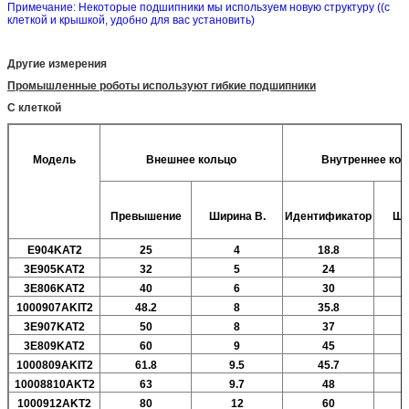
Примечание: Некоторые подшипники мы используем новую структуру ((с
клеткой и крышкой, удобно для вас установить)
Другие измерения
Промышленные роботы используют гибкие подшипники
С клеткой
Модель
Внешнее кольцо
Внутреннее кол
Превышение
Ширина
В.
Идентификатор
Ши
E904KAT2
25
4
18.8
3E905KAT2
32
5
24
3E806KAT2
40
6
30
1000907AKIT2
48.2
8
35.8
3E907KAT2
50
8
37
3E809KAT2
60
9
45
1000809AKIT2
61.8
9.5
45.7
10008810AKT2
63
9.7
48
1000912AKT2
80
12
60