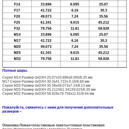
F14
33.896
6.095
25.07
F17
41.722
6.16
30.3
F20
49.073
7.24
35.56
F25
61.341
9.015
45.212
F32
79.756
11.81
58.928
М14
33.896
6.095
25.07
М17
41.722
6.16
30.3
M20
49.073
7.24
35.56
M25
61.341
9.015
45.212
M32
79.756
11.81
58.928
Полные шары.
Серия M14 Размер dxDXH 25.07x33.896x6.095/6.35 мм
M17 Серия Размер dxDXH 30.3x41.722x 6.16/6.68 мм
Серия M20 Размер dxDXH 35.56x49.073x7.24/8.13 мм
Серия M25 Размер dxDXH 45.212X61.341X9.015/6.35 мм
Серия M32 Размер dxDXH 58.928x79.756x11.81/8.64 мм
Пожалуйста, свяжитесь с нами для получения дополнительных
размеров ~
Опаковка:Ложак+пластиковые пакеты+тонкая пластиковая