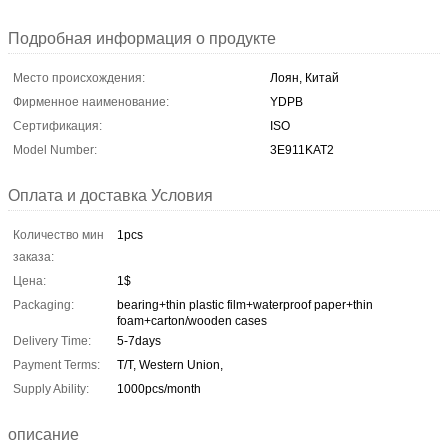
Подробная информация о продукте
Место происхождения:
Лоян, Китай
Фирменное наименование:
YDPB
Сертификация:
ISO
Model Number:
3E911KAT2
Оплата и доставка Условия
Количество мин
1pcs
заказа:
Цена:
1$
Packaging:
bearing+thin plastic film+waterproof paper+thin
foam+carton/wooden cases
Delivery Time:
5-7days
Payment Terms:
T/T, Western Union,
Supply Ability:
1000pcs/month
описание