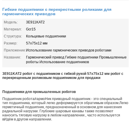
Гибкие подшипники с перекрестными роликами для
гармонических приводов
Модель:
3E911KAT2
Материал:
Gcr15
Структура:
Кольцевые подшипники
Размер:
57x75x12 мм
Приложение:
Использование гармонических приводов роботами
Название:
Гармонический привод Гибкие подшипники Промышленные
роботы Использование подшипников
3E911KAT2 робот с подшипником с гибкой рукой 57x75x12 мм робот с
перекрещенным роликовым подшипником для продажи
Подшипники для промышленных роботов
Подшипник робота/гармо
Ник приводный подшипник - это специальный
тип подшипника, который легко деформируется обратимым образом.Легко
герметичный подшипник, предназначенный в основном для нанесения
радиальной нагрузки. Глубокие шаровые канавы также позволяют
наносить тяговую нагрузку в любом направлении., часто используется
в
Идём в другом направлении.