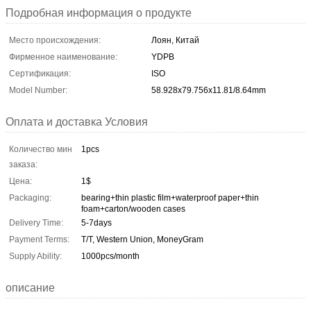
Подробная информация о продукте
Место происхождения:
Лоян, Китай
Фирменное наименование:
YDPB
Сертификация:
ISO
Model Number:
58.928x79.756x11.81/8.64mm
Оплата и доставка Условия
Количество мин
1pcs
заказа:
Цена:
1$
Packaging:
bearing+thin plastic film+waterproof paper+thin
foam+carton/wooden cases
Delivery Time:
5-7days
Payment Terms:
T/T, Western Union, MoneyGram
Supply Ability:
1000pcs/month
описание