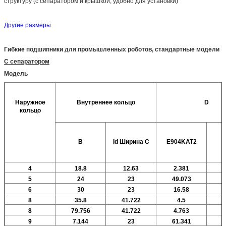
структуру (с сепаратором и крышкой, удобно для установки)
Другие размеры
Гибкие подшипники для промышленных роботов, стандартные модели
С сепаратором
Модель
Наружное
Внутреннее кольцо
D
кольцо
B
Id
Ширина C
E904KAT2
4
18.8
12.63
2.381
5
24
23
49.073
6
30
23
16.58
8
35.8
41.722
4.5
4
8
79.756
41.722
4.763
4
9
7.144
23
61.341