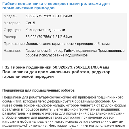
Гибкие подшипники с перекрестными роликами для
гармонических приводов
Модель:
58.928x79.756x11.81/8.64мм
Материал:
Gcr15
Структура:
Кольцевые подшипники
Размер:
58.928x79.756x11.81/8.64мм
Приложение:
Использование гармонических приводов роботами
Название:
Гармонический привод Гибкие подшипники Промышленные
роботы Использование подшипников
F32 Гибкие подшипники 58.928x79.756x11.81/8.64 мм
Подшипники для промышленных роботов, редуктор
гармонической передачи
Подшипники для промышленных роботов
Подшипник для робота/гармонической
ческий приводной подшипник - это
особый тип, который легко деформируется обратимым способом. Он
имеет очень тонкое наружное кольцо, которое меняется от круглой формы
к овальной в процессе работы. Легко двойной герметичный подшипник,
разработанный в первую очередь для применения радиальной нагрузки -
глубокие канавки для шариков также допускают применение осевой
нагрузки в любом направлении, часто используется в сочетании с другим
подшипником.
Примечание: Некоторые подшипники мы используем новую