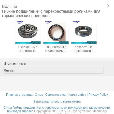
Больше
Гибкие подшипники с перекрестными роликами для
гармонических приводов
естные
CSG14/CSF14
1000907AKIT2
Роботические
CSF20-
ические
Скрещенные
1000809AKIT2
поворотные
китай
одшипники
роликовые
10008810AKT2
подшипники из
произво
/CSG-50
подшипники для
1000912AKT2
Китая SHF50-
подшип
ля
гармонического
Гибкие
12031A
гармонич
ленных
привода
подшипники для
редук
Измените язык
отов
редуктора
гармонического
14x70x1
c Drive,
9x55x16.5 мм
привода,
Russian
меры
промышленных
тонкосекционные
x31 мм
роботов с
эластичные
подшипником
подшипники
Китай поставщик
Главная страница
|
О нас
|
Свяжитесь мы
|
Карта сайта
|
Privacy Policy
Взгляд настольного компьютера
China Гибкие подшипники с перекрестными роликами для гармонических
приводов supplier.
Copyright © 2016 - 2026 Luoyang Yadian Machinery