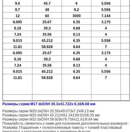
9.5
45.7
9
5.556
9.7
48
9.2
5.556
12
60
3000
7.144
6.095
25.07
6.35
3.175
6.16
30.3
6.68
4
7.24
35.56
8.13
4
9.015
45.212
6.35
5.556
11.81
58.928
8.64
7
6.095
25.07
6.35
3.175
6.16
30.3
6.68
4
7.24
35.56
8.13
4
9.015
45.212
6.35
5.556
11.81
58.928
8.64
7
Размеры серии M17 dxDXH 30.3x41.722x 6.16/6.68 мм
Размеры серии M20 dxDXH 35.56x49.073x7.24/8.13 мм
Размеры серии M25 dxDXH 45.212X61.341X9.015/6.35 мм
Размеры серии M32 dxDXH 58.928x79.756x11.81/8.64 мм
Пожалуйста, свяжитесь с нами для получения дополнительных размеров~
Упаковка: Подшипник + полиэтиленовые пакеты + тонкий пластиковый
пенопласт + картонная коробка + деревянный ящик