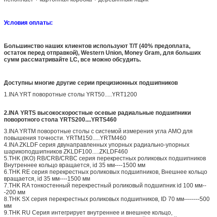
Условия оплаты:
Большинство наших клиентов используют T/T (40% предоплата,
остаток перед отправкой), Western Union, Money Gram, для больших
сумм рассматривайте LC, все можно обсудить.
Доступны многие другие серии прецизионных подшипников
1.INA YRT поворотные столы YRT50.....YRT1200
2.INA YRTS высокоскоростные осевые радиальные подшипники
поворотного стола YRTS200....YRTS460
3.INA YRTM поворотные столы с системой измерения угла AMO для
повышения точности. YRTM150.....YRTM460
4.INA ZKLDF серия двунаправленных упорных радиально-упорных
шарикоподшипников ZKLDF100.....ZKLDF460
5.THK (IKO) RB/CRB/CRBC серия перекрестных роликовых подшипников
Внутреннее кольцо вращается, id 35 мм----1500 мм
6.THK RE серия перекрестных роликовых подшипников, Внешнее кольцо
вращается, id 35 мм----1500 мм
7.THK RA тонкостенный перекрестный роликовый подшипник id 100 мм--
-200 мм
8.THK SX серия перекрестных роликовых подшипников, ID 70 мм--------500
мм
9.THK RU Серия интегрирует внутреннее и внешнее кольцо,