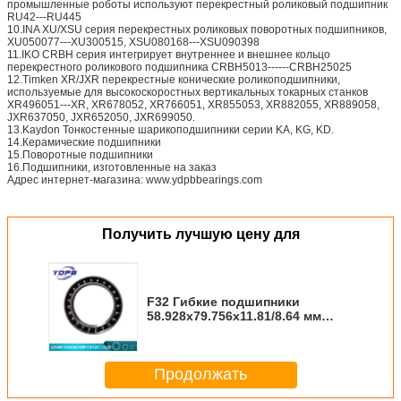
промышленные роботы используют перекрестный роликовый подшипник
RU42---RU445
10.INA XU/XSU серия перекрестных роликовых поворотных подшипников,
XU050077---XU300515, XSU080168---XSU090398
11.IKO CRBH серия интегрирует внутреннее и внешнее кольцо
перекрестного роликового подшипника CRBH5013------CRBH25025
12.Timken XR/JXR перекрестные конические роликоподшипники,
используемые для высокоскоростных вертикальных токарных станков
XR496051---XR, XR678052, XR766051, XR855053, XR882055, XR889058,
JXR637050, JXR652050, JXR699050.
13.Kaydon Тонкостенные шарикоподшипники серии KA, KG, KD.
14.Керамические подшипники
15.Поворотные подшипники
16.Подшипники, изготовленные на заказ
Адрес интернет-магазина: www.ydpbbearings.com
Получить лучшую цену для
F32 Гибкие подшипники
58.928x79.756x11.81/8.64 мм
Промышленные роботы
Продолжать