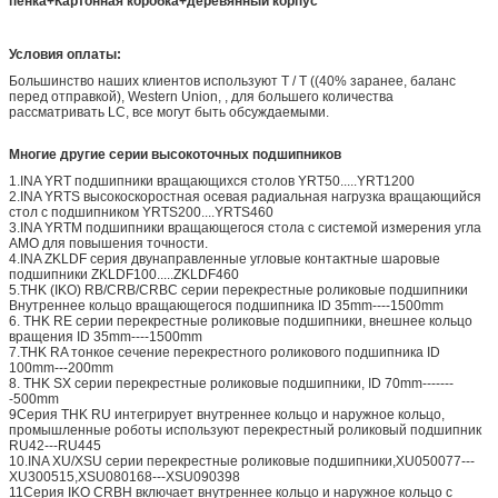
пенка+Картонная коробка+деревянный корпус
Условия оплаты:
Большинство наших клиентов используют T / T ((40% заранее, баланс
перед отправкой), Western Union, , для большего количества
рассматривать LC, все могут быть обсуждаемыми.
Многие другие серии высокоточных подшипников
1.INA YRT подшипники вращающихся столов YRT50.....YRT1200
2.INA YRTS высокоскоростная осевая радиальная нагрузка вращающийся
стол с подшипником YRTS200....YRTS460
3.INA YRTM подшипники вращающегося стола с системой измерения угла
AMO для повышения точности.
4.INA ZKLDF серия двунаправленные угловые контактные шаровые
подшипники ZKLDF100.....ZKLDF460
5.THK (IKO) RB/CRB/CRBC серии перекрестные роликовые подшипники
Внутреннее кольцо вращающегося подшипника ID 35mm----1500mm
6. THK RE серии перекрестные роликовые подшипники, внешнее кольцо
вращения ID 35mm----1500mm
7.THK RA тонкое сечение перекрестного роликового подшипника ID
100mm---200mm
8. THK SX серии перекрестные роликовые подшипники, ID 70mm-------
-500mm
9Серия THK RU интегрирует внутреннее кольцо и наружное кольцо,
промышленные роботы используют перекрестный роликовый подшипник
RU42---RU445
10.INA XU/XSU серии перекрестные роликовые подшипники,XU050077---
XU300515,XSU080168---XSU090398
11Серия IKO CRBH включает внутреннее кольцо и наружное кольцо с