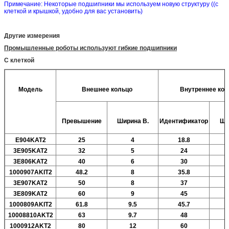
Примечание: Некоторые подшипники мы используем новую структуру ((с
клеткой и крышкой, удобно для вас установить)
Другие измерения
Промышленные роботы используют гибкие подшипники
С клеткой
Модель
Внешнее кольцо
Внутреннее кол
Превышение
Ширина
В.
Идентификатор
Ши
E904KAT2
25
4
18.8
3E905KAT2
32
5
24
3E806KAT2
40
6
30
1000907AKIT2
48.2
8
35.8
3E907KAT2
50
8
37
3E809KAT2
60
9
45
1000809AKIT2
61.8
9.5
45.7
10008810AKT2
63
9.7
48
1000912AKT2
80
12
60