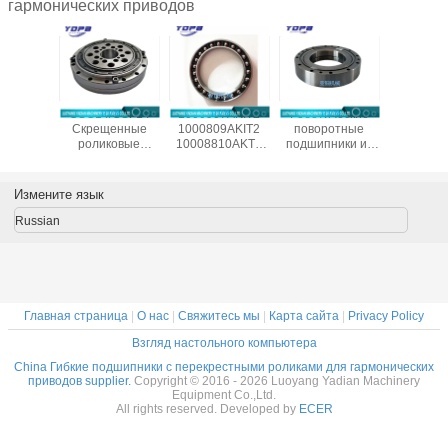
гармонических приводов
естные
CSG14/CSF14
1000907AKIT2
Роботические
CSF20-
ические
Скрещенные
1000809AKIT2
поворотные
китай
одшипники
роликовые
10008810AKT2
подшипники из
произво
/CSG-50
подшипники для
1000912AKT2
Китая SHF50-
подшип
ля
гармонического
Гибкие
12031A
гармонич
ленных
привода
подшипники для
редук
Измените язык
отов
редуктора
гармонического
14x70x1
c Drive,
9x55x16.5 мм
привода,
Russian
меры
промышленных
тонкосекционные
x31 мм
роботов с
эластичные
подшипником
подшипники
Китай поставщик
Главная страница
|
О нас
|
Свяжитесь мы
|
Карта сайта
|
Privacy Policy
Взгляд настольного компьютера
China Гибкие подшипники с перекрестными роликами для гармонических
приводов supplier.
Copyright © 2016 - 2026 Luoyang Yadian Machinery
Equipment Co.,Ltd.
All rights reserved. Developed by
ECER