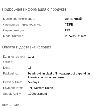
Подробная информация о продукте
Место происхождения:
Лоян, Китай
Фирменное наименование:
YDPB
Сертификация:
ISO
Model Number:
26.5x35.5x6mm
Оплата и доставка Условия
Количество мин
1pcs
заказа:
Цена:
1$
Packaging:
bearing+thin plastic film+waterproof paper+thin
foam+carton/wooden cases
Delivery Time:
5-7days
Payment Terms:
T/T, Western Union,
Supply Ability:
1000pcs/month
описание