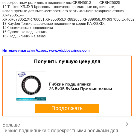
перекрестным роликовым подшипником CRBH5013------ CRBH25025
12.Timken XR/JXR Кроссовые конические роликовые подшипники,
используемые для высокоскоростного вертикального токарного станка
XR496051---
XR,XR678052,XR766051,XR855053,XR882055,XR889058,JXR637050,JXR652
13.Kaydon Тонкие шариковые подшипники серии KA,KG,KD.
14Керамические подшипники
15.Сдвижные подшипники
16- Подшипники на заказ
Интернет-магазин Адрес: www.ydpbbearings.com
Получить лучшую цену для
Гибкие подшипники
26.5x35.5x6мм Промышленные
роботы Используют
подшипники редуктора
гармонической передачи
Продолжать
Больше
Гибкие подшипники с перекрестными роликами для