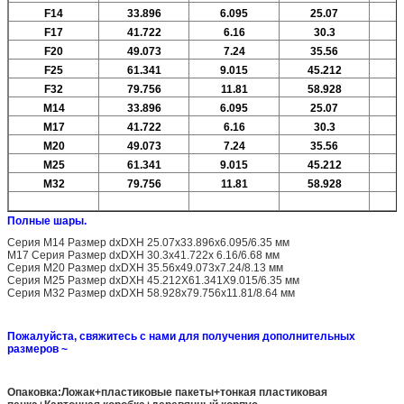
F14
33.896
6.095
25.07
F17
41.722
6.16
30.3
F20
49.073
7.24
35.56
F25
61.341
9.015
45.212
F32
79.756
11.81
58.928
М14
33.896
6.095
25.07
М17
41.722
6.16
30.3
M20
49.073
7.24
35.56
M25
61.341
9.015
45.212
M32
79.756
11.81
58.928
Полные шары.
Серия M14 Размер dxDXH 25.07x33.896x6.095/6.35 мм
M17 Серия Размер dxDXH 30.3x41.722x 6.16/6.68 мм
Серия M20 Размер dxDXH 35.56x49.073x7.24/8.13 мм
Серия M25 Размер dxDXH 45.212X61.341X9.015/6.35 мм
Серия M32 Размер dxDXH 58.928x79.756x11.81/8.64 мм
Пожалуйста, свяжитесь с нами для получения дополнительных
размеров ~
Опаковка:Ложак+пластиковые пакеты+тонкая пластиковая