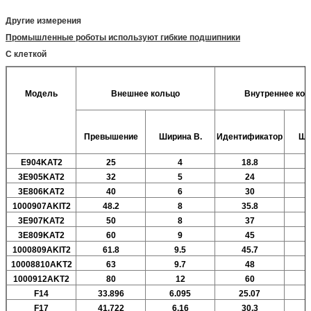
Другие измерения
Промышленные роботы используют гибкие подшипники
С клеткой
Модель
Внешнее кольцо
Внутреннее кол
Превышение
Ширина
В.
Идентификатор
Ши
E904KAT2
25
4
18.8
3E905KAT2
32
5
24
3E806KAT2
40
6
30
1000907AKIT2
48.2
8
35.8
3E907KAT2
50
8
37
3E809KAT2
60
9
45
1000809AKIT2
61.8
9.5
45.7
10008810AKT2
63
9.7
48
1000912AKT2
80
12
60
F14
33.896
6.095
25.07
F17
41.722
6.16
30.3