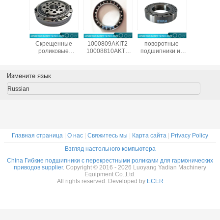
естные
CSG14/CSF14
1000907AKIT2
Роботические
CSF20-
ические
Скрещенные
1000809AKIT2
поворотные
китай
одшипники
роликовые
10008810AKT2
подшипники из
произво
/CSG-50
подшипники для
1000912AKT2
Китая SHF50-
подшип
ля
гармонического
Гибкие
12031A
гармонич
ленных
привода
подшипники для
редук
Измените язык
отов
редуктора
гармонического
14x70x1
c Drive,
9x55x16.5 мм
привода,
Russian
меры
промышленных
тонкосекционные
x31 мм
роботов с
эластичные
подшипником
подшипники
Китай поставщик
Главная страница
|
О нас
|
Свяжитесь мы
|
Карта сайта
|
Privacy Policy
Взгляд настольного компьютера
China Гибкие подшипники с перекрестными роликами для гармонических
приводов supplier.
Copyright © 2016 - 2026 Luoyang Yadian Machinery
Equipment Co.,Ltd.
All rights reserved. Developed by
ECER