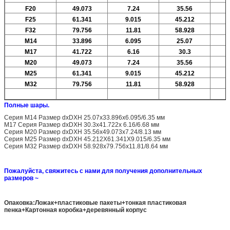
F20
49.073
7.24
35.56
F25
61.341
9.015
45.212
F32
79.756
11.81
58.928
М14
33.896
6.095
25.07
М17
41.722
6.16
30.3
M20
49.073
7.24
35.56
M25
61.341
9.015
45.212
M32
79.756
11.81
58.928
Полные шары.
Серия M14 Размер dxDXH 25.07x33.896x6.095/6.35 мм
M17 Серия Размер dxDXH 30.3x41.722x 6.16/6.68 мм
Серия M20 Размер dxDXH 35.56x49.073x7.24/8.13 мм
Серия M25 Размер dxDXH 45.212X61.341X9.015/6.35 мм
Серия M32 Размер dxDXH 58.928x79.756x11.81/8.64 мм
Пожалуйста, свяжитесь с нами для получения дополнительных
размеров ~
Опаковка:Ложак+пластиковые пакеты+тонкая пластиковая
пенка+Картонная коробка+деревянный корпус