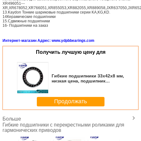
XR496051---
XR,XR678052,XR766051,XR855053,XR882055,XR889058,JXR637050,JXR652
13.Kaydon Тонкие шариковые подшипники серии KA,KG,KD.
14Керамические подшипники
15.Сдвижные подшипники
16- Подшипники на заказ
Интернет-магазин Адрес: www.ydpbbearings.com
Получить лучшую цену для
Гибкие подшипники 33x42x8 мм,
низкая цена, подшипник
гармонического редуктора
Продолжать
Больше
Гибкие подшипники с перекрестными роликами для
гармонических приводов