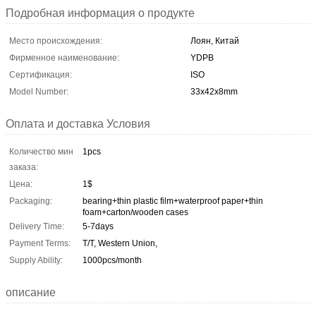
Подробная информация о продукте
Место происхождения:
Лоян, Китай
Фирменное наименование:
YDPB
Сертификация:
ISO
Model Number:
33x42x8mm
Оплата и доставка Условия
Количество мин
1pcs
заказа:
Цена:
1$
Packaging:
bearing+thin plastic film+waterproof paper+thin
foam+carton/wooden cases
Delivery Time:
5-7days
Payment Terms:
T/T, Western Union,
Supply Ability:
1000pcs/month
описание