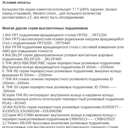
Условия оплаты:
Большинство наших клиентов используют T / T ((40% заранее, баланс
перед отправкой), Western Union, , для большего количества
рассматривать LC, все могут быть обсуждаемыми.
Многие другие серии высокоточных подшипников
1.INA YRT подшипники вращающихся столов YRT50.....YRT1200
2.INA YRTS высокоскоростная осевая радиальная нагрузка вращающийся
стол с подшипником YRTS200....YRTS460
3.INA YRTM подшипники вращающегося стола с системой измерения угла
AMO для повышения точности.
4.INA ZKLDF серия двунаправленные угловые контактные шаровые
подшипники ZKLDF100.....ZKLDF460
5.THK (IKO) RB/CRB/CRBC серии перекрестные роликовые подшипники
Внутреннее кольцо вращающегося подшипника ID 35mm----1500mm
6. THK RE серии перекрестные роликовые подшипники, внешнее кольцо
вращения ID 35mm----1500mm
7.THK RA тонкое сечение перекрестного роликового подшипника ID
100mm---200mm
8. THK SX серии перекрестные роликовые подшипники, ID 70mm-------
-500mm
9Серия THK RU интегрирует внутреннее кольцо и наружное кольцо,
промышленные роботы используют перекрестный роликовый подшипник
RU42---RU445
10.INA XU/XSU серии перекрестные роликовые подшипники,XU050077---
XU300515,XSU080168---XSU090398
11Серия IKO CRBH включает внутреннее кольцо и наружное кольцо с
перекрестным роликовым подшипником CRBH5013------ CRBH25025
12.Timken XR/JXR Кроссовые конические роликовые подшипники,
используемые для высокоскоростного вертикального токарного станка