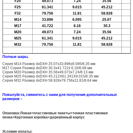
F20
49.073
7.24
35.56
F25
61.341
9.015
45.212
F32
79.756
11.81
58.928
М14
33.896
6.095
25.07
М17
41.722
6.16
30.3
M20
49.073
7.24
35.56
M25
61.341
9.015
45.212
M32
79.756
11.81
58.928
Полные шары.
Серия M14 Размер dxDXH 25.07x33.896x6.095/6.35 мм
M17 Серия Размер dxDXH 30.3x41.722x 6.16/6.68 мм
Серия M20 Размер dxDXH 35.56x49.073x7.24/8.13 мм
Серия M25 Размер dxDXH 45.212X61.341X9.015/6.35 мм
Серия M32 Размер dxDXH 58.928x79.756x11.81/8.64 мм
Пожалуйста, свяжитесь с нами для получения дополнительных
размеров ~
Опаковка:Ложак+пластиковые пакеты+тонкая пластиковая
пенка+Картонная коробка+деревянный корпус
Условия оплаты: