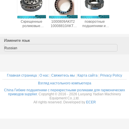
естные
CSG14/CSF14
1000907AKIT2
Роботические
CSF20-
ические
Скрещенные
1000809AKIT2
поворотные
китай
одшипники
роликовые
10008810AKT2
подшипники из
произво
/CSG-50
подшипники для
1000912AKT2
Китая SHF50-
подшип
ля
гармонического
Гибкие
12031A
гармонич
ленных
привода
подшипники для
редук
Измените язык
отов
редуктора
гармонического
14x70x1
c Drive,
9x55x16.5 мм
привода,
Russian
меры
промышленных
тонкосекционные
x31 мм
роботов с
эластичные
подшипником
подшипники
Китай поставщик
Главная страница
|
О нас
|
Свяжитесь мы
|
Карта сайта
|
Privacy Policy
Взгляд настольного компьютера
China Гибкие подшипники с перекрестными роликами для гармонических
приводов supplier.
Copyright © 2016 - 2026 Luoyang Yadian Machinery
Equipment Co.,Ltd.
All rights reserved. Developed by
ECER