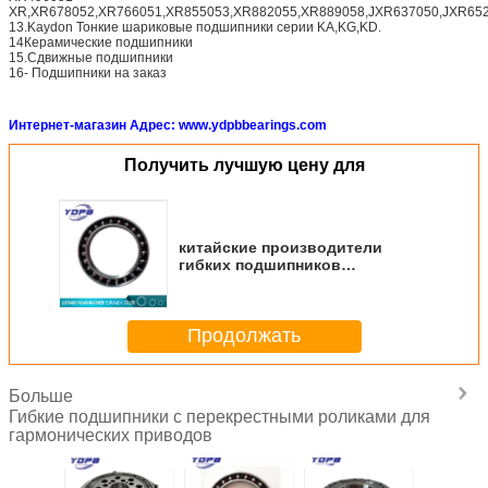
XR,XR678052,XR766051,XR855053,XR882055,XR889058,JXR637050,JXR652
13.Kaydon Тонкие шариковые подшипники серии KA,KG,KD.
14Керамические подшипники
15.Сдвижные подшипники
16- Подшипники на заказ
Интернет-магазин Адрес: www.ydpbbearings.com
Получить лучшую цену для
китайские производители
гибких подшипников
35.58x49.08x8.1/8.2мм
Продолжать
Больше
Гибкие подшипники с перекрестными роликами для
гармонических приводов