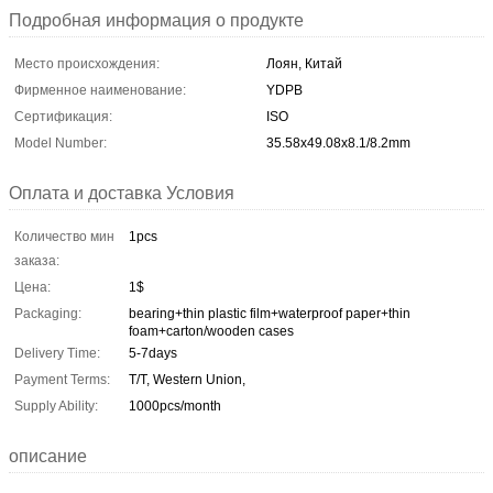
Подробная информация о продукте
Место происхождения:
Лоян, Китай
Фирменное наименование:
YDPB
Сертификация:
ISO
Model Number:
35.58x49.08x8.1/8.2mm
Оплата и доставка Условия
Количество мин
1pcs
заказа:
Цена:
1$
Packaging:
bearing+thin plastic film+waterproof paper+thin
foam+carton/wooden cases
Delivery Time:
5-7days
Payment Terms:
T/T, Western Union,
Supply Ability:
1000pcs/month
описание