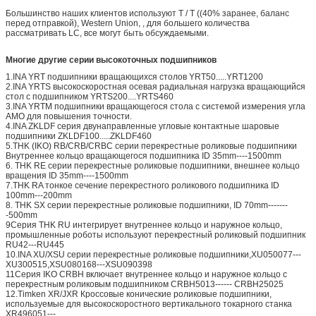
Большинство наших клиентов используют T / T ((40% заранее, баланс
перед отправкой), Western Union, , для большего количества
рассматривать LC, все могут быть обсуждаемыми.
Многие другие серии высокоточных подшипников
1.INA YRT подшипники вращающихся столов YRT50.....YRT1200
2.INA YRTS высокоскоростная осевая радиальная нагрузка вращающийся
стол с подшипником YRTS200....YRTS460
3.INA YRTM подшипники вращающегося стола с системой измерения угла
AMO для повышения точности.
4.INA ZKLDF серия двунаправленные угловые контактные шаровые
подшипники ZKLDF100.....ZKLDF460
5.THK (IKO) RB/CRB/CRBC серии перекрестные роликовые подшипники
Внутреннее кольцо вращающегося подшипника ID 35mm----1500mm
6. THK RE серии перекрестные роликовые подшипники, внешнее кольцо
вращения ID 35mm----1500mm
7.THK RA тонкое сечение перекрестного роликового подшипника ID
100mm---200mm
8. THK SX серии перекрестные роликовые подшипники, ID 70mm-------
-500mm
9Серия THK RU интегрирует внутреннее кольцо и наружное кольцо,
промышленные роботы используют перекрестный роликовый подшипник
RU42---RU445
10.INA XU/XSU серии перекрестные роликовые подшипники,XU050077---
XU300515,XSU080168---XSU090398
11Серия IKO CRBH включает внутреннее кольцо и наружное кольцо с
перекрестным роликовым подшипником CRBH5013------ CRBH25025
12.Timken XR/JXR Кроссовые конические роликовые подшипники,
используемые для высокоскоростного вертикального токарного станка
XR496051---