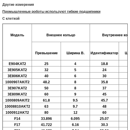
Другие измерения
Промышленные роботы используют гибкие подшипники
С клеткой
Модель
Внешнее кольцо
Внутреннее кол
Превышение
Ширина
В.
Идентификатор
Ши
E904KAT2
25
4
18.8
3E905KAT2
32
5
24
3E806KAT2
40
6
30
1000907AKIT2
48.2
8
35.8
3E907KAT2
50
8
37
3E809KAT2
60
9
45
1000809AKIT2
61.8
9.5
45.7
10008810AKT2
63
9.7
48
1000912AKT2
80
12
60
F14
33.896
6.095
25.07
F17
41.722
6.16
30.3