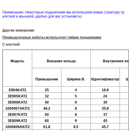
Примечание: Некоторые подшипники мы используем новую структуру ((с
клеткой и крышкой, удобно для вас установить)
Другие измерения
Промышленные роботы используют гибкие подшипники
С клеткой
Модель
Внешнее кольцо
Внутреннее кол
Превышение
Ширина
В.
Идентификатор
Ши
E904KAT2
25
4
18.8
3E905KAT2
32
5
24
3E806KAT2
40
6
30
1000907AKIT2
48.2
8
35.8
3E907KAT2
50
8
37
3E809KAT2
60
9
45
1000809AKIT2
61.8
9.5
45.7