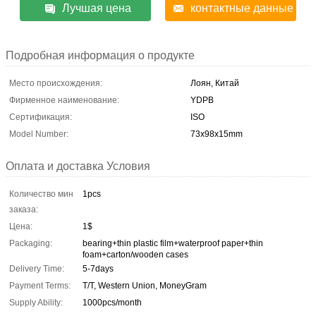
Лучшая цена
контактные данные
Подробная информация о продукте
Место происхождения:
Лоян, Китай
Фирменное наименование:
YDPB
Сертификация:
ISO
Model Number:
73x98x15mm
Оплата и доставка Условия
Количество мин
1pcs
заказа:
Цена:
1$
Packaging:
bearing+thin plastic film+waterproof paper+thin
foam+carton/wooden cases
Delivery Time:
5-7days
Payment Terms:
T/T, Western Union, MoneyGram
Supply Ability:
1000pcs/month