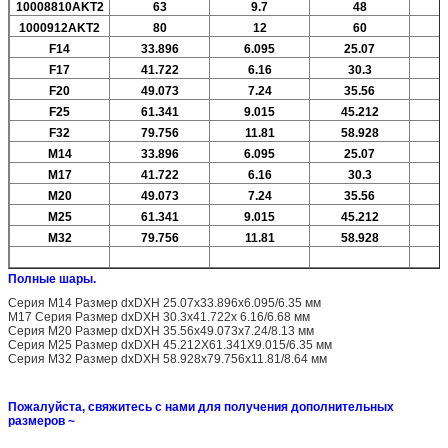
10008810AKT2
63
9.7
48
1000912AKT2
80
12
60
F14
33.896
6.095
25.07
F17
41.722
6.16
30.3
F20
49.073
7.24
35.56
F25
61.341
9.015
45.212
F32
79.756
11.81
58.928
М14
33.896
6.095
25.07
М17
41.722
6.16
30.3
M20
49.073
7.24
35.56
M25
61.341
9.015
45.212
M32
79.756
11.81
58.928
Полные шары.
Серия M14 Размер dxDXH 25.07x33.896x6.095/6.35 мм
M17 Серия Размер dxDXH 30.3x41.722x 6.16/6.68 мм
Серия M20 Размер dxDXH 35.56x49.073x7.24/8.13 мм
Серия M25 Размер dxDXH 45.212X61.341X9.015/6.35 мм
Серия M32 Размер dxDXH 58.928x79.756x11.81/8.64 мм
Пожалуйста, свяжитесь с нами для получения дополнительных
размеров ~