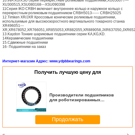
10.INA XU/XSU серии перекрестные роликовые подшипники,XU050077---
XU300515,XSU080168---XSU090398
11Серия IKO CRBH включает внутреннее кольцо и наружное кольцо с
перекрестным роликовым подшипником CRBH5013------ CRBH25025
12.Timken XR/JXR Кроссовые конические роликовые подшипники,
используемые для высокоскоростного вертикального токарного станка
XR496051---
XR,XR678052,XR766051,XR855053,XR882055,XR889058,JXR637050,JXR652
13.Kaydon Тонкие шариковые подшипники серии KA,KG,KD.
14Керамические подшипники
15.Сдвижные подшипники
16- Подшипники на заказ
Интернет-магазин Адрес: www.ydpbbearings.com
Получить лучшую цену для
Производители подшипников
для роботизированных
манипуляторов 73x98x15 мм.
Промышленные роботы.
Использование подшипников
Продолжать
для редукторов гармонических
приводов.