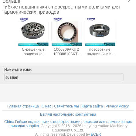
Больше
Гибкие подшипники с перекрестными роликами для
гармонических приводов
естные
CSG14/CSF14
1000907AKIT2
Роботические
CSF20-
ические
Скрещенные
1000809AKIT2
поворотные
китай
одшипники
роликовые
10008810AKT2
подшипники из
произво
/CSG-50
подшипники для
1000912AKT2
Китая SHF50-
подшип
ля
гармонического
Гибкие
12031A
гармонич
ленных
привода
подшипники для
редук
Измените язык
отов
редуктора
гармонического
14x70x1
c Drive,
9x55x16.5 мм
привода,
Russian
меры
промышленных
тонкосекционные
x31 мм
роботов с
эластичные
подшипником
подшипники
Китай поставщик
Главная страница
|
О нас
|
Свяжитесь мы
|
Карта сайта
|
Privacy Policy
Взгляд настольного компьютера
China Гибкие подшипники с перекрестными роликами для гармонических
приводов supplier.
Copyright © 2016 - 2026 Luoyang Yadian Machinery
Equipment Co.,Ltd.
All rights reserved. Developed by
ECER