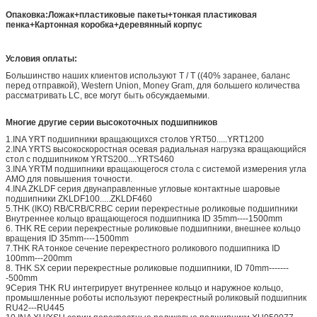
Опаковка:Ложак+пластиковые пакеты+тонкая пластиковая
пенка+Картонная коробка+деревянный корпус
Условия оплаты:
Большинство наших клиентов используют T / T ((40% заранее, баланс
перед отправкой), Western Union, Money Gram, для большего количества
рассматривать LC, все могут быть обсуждаемыми.
Многие другие серии высокоточных подшипников
1.INA YRT подшипники вращающихся столов YRT50.....YRT1200
2.INA YRTS высокоскоростная осевая радиальная нагрузка вращающийся
стол с подшипником YRTS200....YRTS460
3.INA YRTM подшипники вращающегося стола с системой измерения угла
AMO для повышения точности.
4.INA ZKLDF серия двунаправленные угловые контактные шаровые
подшипники ZKLDF100.....ZKLDF460
5.THK (IKO) RB/CRB/CRBC серии перекрестные роликовые подшипники
Внутреннее кольцо вращающегося подшипника ID 35mm----1500mm
6. THK RE серии перекрестные роликовые подшипники, внешнее кольцо
вращения ID 35mm----1500mm
7.THK RA тонкое сечение перекрестного роликового подшипника ID
100mm---200mm
8. THK SX серии перекрестные роликовые подшипники, ID 70mm-------
-500mm
9Серия THK RU интегрирует внутреннее кольцо и наружное кольцо,
промышленные роботы используют перекрестный роликовый подшипник
RU42---RU445